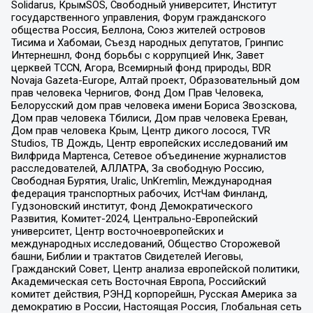
Solidarus, КрымSOS, Свободный университет, Институт
государственного управления, Форум гражданского
общества Россия, Беллона, Союз жителей островов
Тисима и Хабомаи, Съезд народных депутатов, Гринпис
Интернешнл, Фонд борьбы с коррупцией Инк, Завет
церквей TCCN, Агора, Всемирный фонд природы, BDR
Novaja Gazeta-Europe, Алтай проект, Образовательный дом
прав человека Чернигов, Фонд Дом Прав Человека,
Белорусский дом прав человека имени Бориса Звозскова,
Дом прав человека Тбилиси, Дом прав человека Ереван,
Дом прав человека Крым, Центр дикого лосося, TVR
Studios, ТВ Дождь, Центр европейских исследований им
Вилфрида Мартенса, Сетевое объединение журналистов
расследователей, АЛЛАТРА, За свободную Россию,
Свободная Бурятия, Uralic, UnKremlin, Международная
федерация транспортных рабочих, ИстЧам Финланд,
Гудзоновский институт, Фонд Демократического
Развития, Комитет-2024, Центрально-Европейский
университет, Центр восточноевропейских и
международных исследований, Общество Сторожевой
башни, Библии и трактатов Свидетелей Иеговы,
Гражданский Совет, Центр анализа европейской политики,
Академическая сеть Восточная Европа, Российский
комитет действия, РЭНД корпорейшн, Русская Америка за
демократию в России, Настоящая Россия, Глобальная сеть