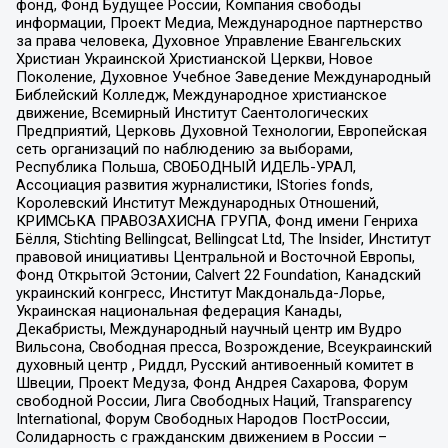
фонд, Фонд Будущее России, Компания свободы
информации, Проект Медиа, Международное партнерство
за права человека, Духовное Управление Евангельских
Христиан Украинской Христианской Церкви, Новое
Поколение, Духовное Учебное Заведение Международный
Библейский Колледж, Международное христианское
движение, Всемирный Институт Саентологических
Предприятий, Церковь Духовной Технологии, Европейская
сеть организаций по наблюдению за выборами,
Республика Польша, СВОБОДНЫЙ ИДЕЛЬ-УРАЛ,
Ассоциация развития журналистики, IStories fonds,
Королевский Институт Международных Отношений,
КРИМСЬКА ПРАВОЗАХИСНА ГРУПА, Фонд имени Генриха
Бёлля, Stichting Bellingcat, Bellingcat Ltd, The Insider, Институт
правовой инициативы Центральной и Восточной Европы,
Фонд Открытой Эстонии, Calvert 22 Foundation, Канадский
украинский конгресс, Институт Макдональда-Лорье,
Украинская национальная федерация Канады,
Декабристы, Международный научный центр им Вудро
Вильсона, Свободная пресса, Возрождение, Всеукраинский
духовный центр , Риддл, Русский антивоенный комитет в
Швеции, Проект Медуза, Фонд Андрея Сахарова, Форум
свободной России, Лига Свободных Наций, Transparеncy
International, Форум Свободных Народов ПостРоссии,
Солидарность с гражданским движением в России –