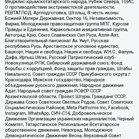
Меджлис крымскотатарского народа, Рубеж Севера, ТОЙС,
О противодействии экстремистской деятельности,
РЕВТАТПОД, Артподготовка, Штольц, В честь иконы
Божией Матери Державная, Сектор 16, Независимость,
Фирма, Молодежная правозащитная группа МПГ, Курсом
Правды и Единения, Каракольская инициативная группа,
Автоград Крю, Союз Славянских Сил Руси, Алля-Аят,
Благотворительный пансионат Ак Умут, Русская
республика Русь, Арестантское уголовное единство,
Башкорт, Нация и свобода, Нация и свобода, W.H.С., Фалунь
Дафа, Иртыш Ultras, Русский Патриотический клуб-
Новокузнецк/РПК, Сибирский державный союз, Фонд
борьбы с коррупцией, Фонд защиты прав граждан, Штабы
Навального, Совет граждан СССР Прикубанского округа г.
Краснодара, Мужское государство, Народное
объединение русского движения, Народное движение
Адат, Народный совет граждан РСФСР СССР
Архангельской области, Проект Штурм, Граждане СССР,
Держава Союз Советских Светлых Родов, Совет Советских
Социалистических Районов, Meta Platforms Inc, Facebook,
Instagram, WhatsApp, СИЧ-С14, Добровольческое
Движение Организации украинских националистов, Черный
Комитет, Татарстанское Региональное Всетатарское
общественное движение, Невоград, Молодежное
Демократическое Движение Весна, Верховный Совет