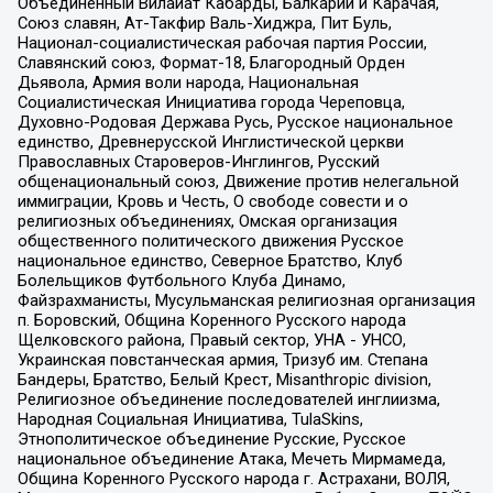
Объединенный Вилайат Кабарды, Балкарии и Карачая,
Союз славян, Ат-Такфир Валь-Хиджра, Пит Буль,
Национал-социалистическая рабочая партия России,
Славянский союз, Формат-18, Благородный Орден
Дьявола, Армия воли народа, Национальная
Социалистическая Инициатива города Череповца,
Духовно-Родовая Держава Русь, Русское национальное
единство, Древнерусской Инглистической церкви
Православных Староверов-Инглингов, Русский
общенациональный союз, Движение против нелегальной
иммиграции, Кровь и Честь, О свободе совести и о
религиозных объединениях, Омская организация
общественного политического движения Русское
национальное единство, Северное Братство, Клуб
Болельщиков Футбольного Клуба Динамо,
Файзрахманисты, Мусульманская религиозная организация
п. Боровский, Община Коренного Русского народа
Щелковского района, Правый сектор, УНА - УНСО,
Украинская повстанческая армия, Тризуб им. Степана
Бандеры, Братство, Белый Крест, Misanthropic division,
Религиозное объединение последователей инглиизма,
Народная Социальная Инициатива, TulaSkins,
Этнополитическое объединение Русские, Русское
национальное объединение Атака, Мечеть Мирмамеда,
Община Коренного Русского народа г. Астрахани, ВОЛЯ,