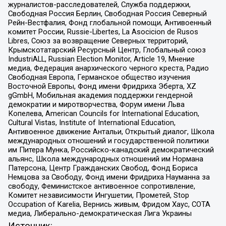
журналистов-расследователей, Служба поддержки,
Свободная Россия Берлин, Свободная Россия Северный
Рейн-Вестфалия, Фонд глобальной помощи, Антивоенный
комитет России, Russie-Libertes, La Asocicion de Rusos
Libres, Союз за возвращение Северных территорий,
Крымскотатарский Ресурсный Центр, Глобальный союз
IndustriALL, Russian Election Monitor, Article 19, Мнение
медиа, Федерация анархического черного креста, Радио
Свободная Европа, Германское общество изучения
Восточной Европы, Фонд имени Фридриха Эберта, XZ
gGmbH, Мобильная академия поддержки гендерной
демократии и миротворчества, Форум имени Льва
Копелева, American Councils for International Education,
Cultural Vistas, Institute of International Education,
Антивоенное движение Антальи, Открытый диалог, Школа
международных отношений и государственной политики
им Питера Мунка, Российско-канадский демократический
альянс, Школа международных отношений им Нормана
Патерсона, Центр Гражданских Свобод, Фонд Бориса
Немцова за Свободу, Фонд имени Фридриха Науманна за
свободу, Феминистское антивоенное сопротивление,
Комитет независимости Ингушетии, Прометей, Stop
Occupation of Karelia, Вернись живым, Фридом Хаус, СОТА
медиа, Либерально-демократическая Лига Украины