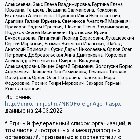
Алексеевна, Закс Елена Владимировна, Буртина Елена
Юрьевна, Гендель Людмила Залмановна, Кокорина
Екатерина Алексеевна, Шуманов Илья Вячеславович,
Арапова Галина Юрьевна, Свечников Анатолий Мариевич,
Прохоров Вадим Юрьевич, Шахова Елена Владимировна,
Подузов Сергей Васильевич, Протасова Ирина
Вячеславовна, Литинский Леонид Борисович, Лукашевский
Сергей Маркович, Бахмин Вячеслав Иванович, Шабад
Анатолий Ефимович, Сухих Дарья Николаевна, Орлов Олег
Петрович, Добровольская Анна Дмитриевна, Королева
Александра Евгеньевна, Смирнов Владимир
Александрович, Вицин Сергей Ефимович, Золотухин Борис
Андреевич, Левинсон Лев Семенович, Локшина Татьяна
Иосифовна, Орлов Олег Петрович, Полякова Мара
Федоровна, Резник Генри Маркович, Захаров Герман
Константинович
Источник:
http://unro.minjust.ru/NKOForeignAgent.aspx
данные на
24.03.2022
* Единый федеральный список организаций, в
том числе иностранных и международных
организаций, признанных в соответствии с