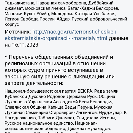
Таджикистана, Народная самооборона, Дуббайский
джамаат, московская ячейка, Батал-Хаджи Белхороев,
Маньяки Культ Убийц, Молодёжь Которая Улыбается,
Легион Свобода России, Айдар, Русский добровольческий
корпус
Источник:
http://nac.gov.ru/terroristicheskie-i-
ekstremistskie-organizacii-i-materialy.html
данные
на
16.11.2023
* Перечень общественных объединений и
религиозных организаций в отношении
которых судом принято вступившее в
законную силу решение о ликвидации или
запрете деятельности:
Национал-большевистская партия, ВЕК РА, Рада земли
Кубанской Духовно Родовой Державы Русь, Община
Духовного Управления Асгардской Веси Беловодья,
Славянская Община Капища Веды Перуна, Мужская
Духовная Семинария Староверов-Инглингов, Нурджулар, К
Богодержавию, Таблиги Джамаат, Свидетели Иеговы,
Русское национальное единство, Национал-
социалистическое общество, Джамаат мувахидов,