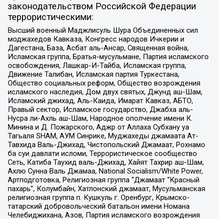
законодательством Российской Федерации
террористическими:
Высший военный Маджлисуль Шура Объединенных сил
моджахедов Кавказа, Конгресс народов Ичкерии и
Дагестана, База, Асбат аль-Ансар, Священная война,
Исламская группа, Братья-мусульмане, Партия исламского
освобождения, Лашкар-И-Тайба, Исламская группа,
Движение Талибан, Исламская партия Туркестана,
Общество социальных реформ, Общество возрождения
исламского наследия, Дом двух святых, Джунд аш-Шам,
Исламский джихад, Аль-Каида, Имарат Кавказ, АБТО,
Правый сектор, Исламское государство, Джабха аль-
Нусра ли-Ахль аш-Шам, Народное ополчение имени К.
Минина и Д. Пожарского, Аджр от Аллаха Субхану уа
Тагьаля SHAM, АУМ Синрике, Муджахеды джамаата Ат-
Тавхида Валь-Джихад, Чистопольский Джамаат, Рохнамо
ба суи давлати исломи, Террористическое сообщество
Сеть, Катиба Таухид валь-Джихад, Хайят Тахрир аш-Шам,
Ахлю Сунна Валь Джамаа, National Socialism/White Power,
Артподготовка, Религиозная группа “Джамаат “Красный
пахарь”, Колумбайн, Хатлонский джамаат, Мусульманская
религиозная группа п. Кушкуль г. Оренбург, Крымско-
татарский добровольческий батальон имени Номана
Челебиджихана, Азов, Партия исламского возрождения