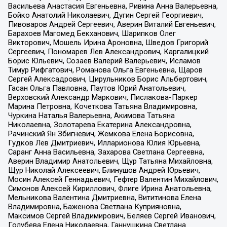
Васильева Анастасия Евгеньевна, Ривина Анна Валерьевна,
Бойко Анатолий Николаевич, Дугин Сергей Георгиевич,
Пивоваров Андрей Сергеевич, Аверин Виталий Евгеньевич,
Барахоев Магомед Бекханович, Шарипков Олег
Викторович, Мошель Ирина Ароновна, Шведов Григорий
Сергеевич, Пономарев Лев Александрович, Каргалицкий
Борис Юльевич, Созаев Валерий Валерьевич, Исламов
Тимур Рифгатович, Романова Ольга Евгеньевна, Щаров
Сергей Алексадрович, Цирульников Борис Альбертович,
Гасан Ольга Павловна, Паутов Юрий Анатольевич,
Верховский Александр Маркович, Пислакова-Паркер
Марина Петровна, Кочеткова Татьяна Владимировна,
Чуркина Наталья Валерьевна, Акимова Татьяна
Николаевна, Золотарева Екатерина Александровна,
Рачинский Ян Збигневич, Жемкова Елена Борисовна,
Гудков Лев Дмитриевич, Илларионова Юлия Юрьевна,
Саранг Анна Васильевна, Захарова Светлана Сергеевна,
Аверин Владимир Анатольевич, Щур Татьяна Михайловна,
Щур Николай Алексеевич, Блинушов Андрей Юрьевич,
Мосин Алексей Геннадьевич, Гефтер Валентин Михайлович,
Симонов Алексей Кириллович, Флиге Ирина Анатольевна,
Мельникова Валентина Дмитриевна, Вититинова Елена
Владимировна, Баженова Светлана Куприяновна,
Максимов Сергей Владимирович, Беляев Сергей Иванович,
Голубева Елена Николаевна, Ганнушкина Светлана