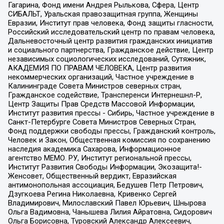
Гагарина, Фонд имени Андрея Рылькова, Сфера, Центр
СИБАЛЬТ, Уральская правозащитная группа, Женщины
Евразии, Институт прав человека, Фонд защиты гласности,
Российский исследовательский центр по правам человека,
Дальневосточный центр развития гражданских инициатив
и социального партнерства, Гражданское действие, Центр
независимых социологических исследований, Сутяжник,
АКАДЕМИЯ ПО ПРАВАМ ЧЕЛОВЕКА, Центр развития
некоммерческих организаций, Частное учреждение в
Калининграде Совета Министров северных стран,
Гражданское содействие, Трансперенси Интернешнл-Р,
Центр Защиты Прав Средств Массовой Информации,
Институт развития прессы - Сибирь, Частное учреждение в
Санкт-Петербурге Совета Министров Северных Стран,
Фонд поддержки свободы прессы, Гражданский контроль,
Человек и Закон, Общественная комиссия по сохранению
наследия академика Сахарова, Информационное
агентство МЕМО. РУ, Институт региональной прессы,
Институт Развития Свободы Информации, Экозащита!-
Женсовет, Общественный вердикт, Евразийская
антимонопольная ассоциация, Бедушев Петр Петрович,
Дзугкоева Регина Николаевна, Кривенко Сергей
Владимирович, Милославский Павел Юрьевич, Шнырова
Ольга Вадимовна, Чанышева Лилия Айратовна, Сидорович
Ольга Борисовна, Туровский Александр Алексеевич,