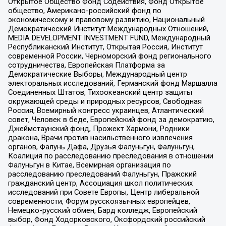
Открытое Общество Фонд Содействия, Фонд Открытое
общество, Американо-российский фонд по
экономическому и правовому развитию, Национальный
Демократический Институт Международных Отношений,
MEDIA DEVELOPMENT INVESTMENT FUND, Международный
Республиканский Институт, Открытая Россия, Институт
современной России, Черноморский фонд регионального
сотрудничества, Европейская Платформа за
Демократические Выборы, Международный центр
электоральных исследований, Германский фонд Маршалла
Соединенных Штатов, Тихоокеанский центр защиты
окружающей среды и природных ресурсов, Свободная
Россия, Всемирный конгресс украинцев, Атлантический
совет, Человек в беде, Европейский фонд за демократию,
Джеймстаунский фонд, Прожект Хармони, Родники
дракона, Врачи против насильственного извлечения
органов, Фалунь Дафа, Друзья Фалуньгун, Фалуньгун,
Коалиция по расследованию преследования в отношении
Фалуньгун в Китае, Всемирная организация по
расследованию преследований Фалуньгун, Пражский
гражданский центр, Ассоциация школ политических
исследований при Совете Европы, Центр либеральной
современности, Форум русскоязычных европейцев,
Немецко-русский обмен, Бард колледж, Европейский
выбор, Фонд Ходорковского, Оксфордский российский