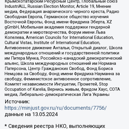
Крымскотатарский Ресурсный Центр, Глобальный союз
IndustriALL, Russian Election Monitor, Article 19, Мнение
медиа, Федерация анархического черного креста, Радио
Свободная Европа, Германское общество изучения
Восточной Европы, Фонд имени Фридриха Эберта, XZ
gGmbH, Мобильная академия поддержки гендерной
демократии и миротворчества, Форум имени Льва
Копелева, American Councils for International Education,
Cultural Vistas, Institute of International Education,
Антивоенное движение Антальи, Открытый диалог, Школа
международных отношений и государственной политики
им Питера Мунка, Российско-канадский демократический
альянс, Школа международных отношений им Нормана
Патерсона, Центр Гражданских Свобод, Фонд Бориса
Немцова за Свободу, Фонд имени Фридриха Науманна за
свободу, Феминистское антивоенное сопротивление,
Комитет независимости Ингушетии, Прометей, Stop
Occupation of Karelia, Вернись живым, Фридом Хаус, СОТА
медиа, Либерально-демократическая Лига Украины
Источник:
https://minjust.gov.ru/ru/documents/7756/
данные на
13.05.2024
* Сведения реестра НКО, выполняющих