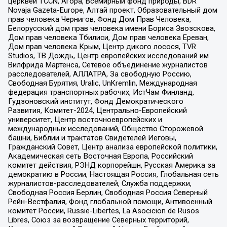
церквей TCCN, Агора, Всемирный фонд природы, BDR
Novaja Gazeta-Europe, Алтай проект, Образовательный дом
прав человека Чернигов, Фонд Дом Прав Человека,
Белорусский дом прав человека имени Бориса Звозскова,
Дом прав человека Тбилиси, Дом прав человека Ереван,
Дом прав человека Крым, Центр дикого лосося, TVR
Studios, ТВ Дождь, Центр европейских исследований им
Вилфрида Мартенса, Сетевое объединение журналистов
расследователей, АЛЛАТРА, За свободную Россию,
Свободная Бурятия, Uralic, UnKremlin, Международная
федерация транспортных рабочих, ИстЧам Финланд,
Гудзоновский институт, Фонд Демократического
Развития, Комитет-2024, Центрально-Европейский
университет, Центр восточноевропейских и
международных исследований, Общество Сторожевой
башни, Библии и трактатов Свидетелей Иеговы,
Гражданский Совет, Центр анализа европейской политики,
Академическая сеть Восточная Европа, Российский
комитет действия, РЭНД корпорейшн, Русская Америка за
демократию в России, Настоящая Россия, Глобальная сеть
журналистов-расследователей, Служба поддержки,
Свободная Россия Берлин, Свободная Россия Северный
Рейн-Вестфалия, Фонд глобальной помощи, Антивоенный
комитет России, Russie-Libertes, La Asocicion de Rusos
Libres, Союз за возвращение Северных территорий,