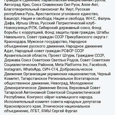
Правды и Единения, Каракольская инициативная группа,
Автоград Крю, Союз Славянских Сил Руси, Алля-Аят,
Благотворительный пансионат Ак Умут, Русская
республика Русь, Арестантское уголовное единство,
Башкорт, Нация и свобода, Нация и свобода, W.H.С., Фалунь
Дафа, Иртыш Ultras, Русский Патриотический клуб-
Новокузнецк/РПК, Сибирский державный союз, Фонд
борьбы с коррупцией, Фонд защиты прав граждан, Штабы
Навального, Совет граждан СССР Прикубанского округа г.
Краснодара, Мужское государство, Народное
объединение русского движения, Народное движение
Адат, Народный совет граждан РСФСР СССР
Архангельской области, Проект Штурм, Граждане СССР,
Держава Союз Советских Светлых Родов, Совет Советских
Социалистических Районов, Meta Platforms Inc, Facebook,
Instagram, WhatsApp, СИЧ-С14, Добровольческое
Движение Организации украинских националистов, Черный
Комитет, Татарстанское Региональное Всетатарское
общественное движение, Невоград, Молодежное
Демократическое Движение Весна, Верховный Совет
Татарской Автономной Советской Социалистической
Республики, Конгресс ойрат-калмыцкого народа,
Исполнительный комитет совета народных депутатов
Красноярского края, Этническое национальное
объединение, ЛГБТ, Я.МЫ Сергей Фургал