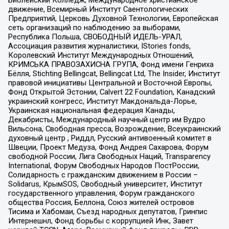
движение, Всемирный Институт Саентологических
Предприятий, Церковь Духовной Технологии, Европейская
сеть организаций по наблюдению за выборами,
Республика Польша, СВОБОДНЫЙ ИДЕЛЬ-УРАЛ,
Ассоциация развития журналистики, IStories fonds,
Королевский Институт Международных Отношений,
КРИМСЬКА ПРАВОЗАХИСНА ГРУПА, Фонд имени Генриха
Бёлля, Stichting Bellingcat, Bellingcat Ltd, The Insider, Институт
правовой инициативы Центральной и Восточной Европы,
Фонд Открытой Эстонии, Calvert 22 Foundation, Канадский
украинский конгресс, Институт Макдональда-Лорье,
Украинская национальная федерация Канады,
Декабристы, Международный научный центр им Вудро
Вильсона, Свободная пресса, Возрождение, Всеукраинский
духовный центр , Риддл, Русский антивоенный комитет в
Швеции, Проект Медуза, Фонд Андрея Сахарова, Форум
свободной России, Лига Свободных Наций, Transparеncy
International, Форум Свободных Народов ПостРоссии,
Солидарность с гражданским движением в России –
Solidarus, КрымSOS, Свободный университет, Институт
государственного управления, Форум гражданского
общества Россия, Беллона, Союз жителей островов
Тисима и Хабомаи, Съезд народных депутатов, Гринпис
Интернешнл, Фонд борьбы с коррупцией Инк, Завет