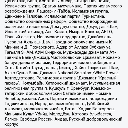
Дагестана, База, Асбат аль-Ансар, Священная война,
Исламская группа, Братья-мусульмане, Партия исламского
освобождения, Лашкар-И-Тайба, Исламская группа,
Движение Талибан, Исламская партия Туркестана,
Общество социальных реформ, Общество возрождения
исламского наследия, Дом двух святых, Джунд аш-Шам,
Исламский джихад, Аль-Каида, Имарат Кавказ, АБТО,
Правый сектор, Исламское государство, Джабха аль-
Нусра ли-Ахль аш-Шам, Народное ополчение имени К.
Минина и Д. Пожарского, Аджр от Аллаха Субхану уа
Тагьаля SHAM, АУМ Синрике, Муджахеды джамаата Ат-
Тавхида Валь-Джихад, Чистопольский Джамаат, Рохнамо
ба суи давлати исломи, Террористическое сообщество
Сеть, Катиба Таухид валь-Джихад, Хайят Тахрир аш-Шам,
Ахлю Сунна Валь Джамаа, National Socialism/White Power,
Артподготовка, Религиозная группа “Джамаат “Красный
пахарь”, Колумбайн, Хатлонский джамаат, Мусульманская
религиозная группа п. Кушкуль г. Оренбург, Крымско-
татарский добровольческий батальон имени Номана
Челебиджихана, Азов, Партия исламского возрождения
Таджикистана, Народная самооборона, Дуббайский
джамаат, московская ячейка, Батал-Хаджи Белхороев,
Маньяки Культ Убийц, Молодёжь Которая Улыбается,
Легион Свобода России, Айдар, Русский добровольческий
корпус