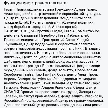
функции иностранного агента:
Лилит, Правозащитная группа Гражданин.Армия.Право,
Нижегородский центр немецкой и европейской культуры,
Центр гендерных исследований, Фонд защиты прав
граждан Штаб, Институт права и публичной политики,
Фонд борьбы с коррупцией, Альянс врачей,
НАСИЛИЮ.НЕТ, Мы против СПИДа, СВЕЧА, Гуманитарное
действие, Открытый Петербург, Лига Избирателей,
Правовая инициатива, Гражданский Союз, Хасдей
Ерушалаим, Центр поддержки и содействия развитию
средств массовой информации, Горячая Линия, В защиту
прав заключенных, Институт глобализации и социальных
движений, Центр социально-информационных инициатив
Действие, Благотворительный фонд охраны здоровья и
защиты прав граждан, Благотворительный фонд помощи
осужденным и их семьям, Фонд Тольятти, Новое время,
Серебряная тайга, Так-Так-Так, Сова, центр Анна, Проект
Апрель, Самарская губерния, Эра здоровья, Мемориал,
Аналитический Центр Юрия Левады, Издательство Парк
Гагарина, Фонд имени Андрея Рылькова, Сфера, Центр
СИБАЛЬТ, Уральская правозащитная группа, Женщины
Евразии, Институт прав человека, Фонд защиты гласности,
Российский исследовательский центр по правам человека,
Дальневосточный центр развития гражданских инициатив