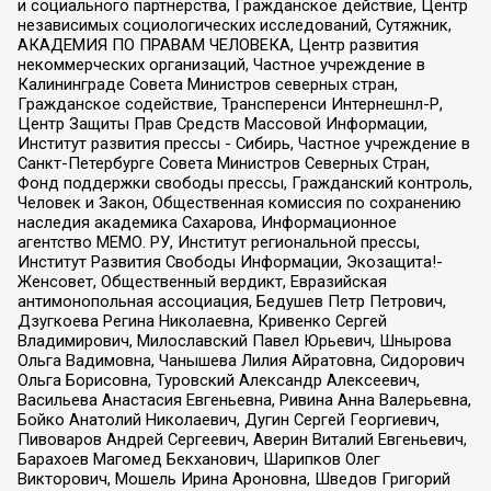
и социального партнерства, Гражданское действие, Центр
независимых социологических исследований, Сутяжник,
АКАДЕМИЯ ПО ПРАВАМ ЧЕЛОВЕКА, Центр развития
некоммерческих организаций, Частное учреждение в
Калининграде Совета Министров северных стран,
Гражданское содействие, Трансперенси Интернешнл-Р,
Центр Защиты Прав Средств Массовой Информации,
Институт развития прессы - Сибирь, Частное учреждение в
Санкт-Петербурге Совета Министров Северных Стран,
Фонд поддержки свободы прессы, Гражданский контроль,
Человек и Закон, Общественная комиссия по сохранению
наследия академика Сахарова, Информационное
агентство МЕМО. РУ, Институт региональной прессы,
Институт Развития Свободы Информации, Экозащита!-
Женсовет, Общественный вердикт, Евразийская
антимонопольная ассоциация, Бедушев Петр Петрович,
Дзугкоева Регина Николаевна, Кривенко Сергей
Владимирович, Милославский Павел Юрьевич, Шнырова
Ольга Вадимовна, Чанышева Лилия Айратовна, Сидорович
Ольга Борисовна, Туровский Александр Алексеевич,
Васильева Анастасия Евгеньевна, Ривина Анна Валерьевна,
Бойко Анатолий Николаевич, Дугин Сергей Георгиевич,
Пивоваров Андрей Сергеевич, Аверин Виталий Евгеньевич,
Барахоев Магомед Бекханович, Шарипков Олег
Викторович, Мошель Ирина Ароновна, Шведов Григорий