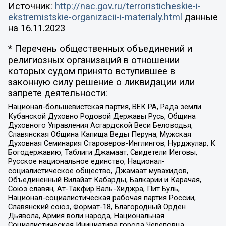
Источник:
http://nac.gov.ru/terroristicheskie-i-
ekstremistskie-organizacii-i-materialy.html
данные
на
16.11.2023
* Перечень общественных объединений и
религиозных организаций в отношении
которых судом принято вступившее в
законную силу решение о ликвидации или
запрете деятельности:
Национал-большевистская партия, ВЕК РА, Рада земли
Кубанской Духовно Родовой Державы Русь, Община
Духовного Управления Асгардской Веси Беловодья,
Славянская Община Капища Веды Перуна, Мужская
Духовная Семинария Староверов-Инглингов, Нурджулар, К
Богодержавию, Таблиги Джамаат, Свидетели Иеговы,
Русское национальное единство, Национал-
социалистическое общество, Джамаат мувахидов,
Объединенный Вилайат Кабарды, Балкарии и Карачая,
Союз славян, Ат-Такфир Валь-Хиджра, Пит Буль,
Национал-социалистическая рабочая партия России,
Славянский союз, Формат-18, Благородный Орден
Дьявола, Армия воли народа, Национальная
Социалистическая Инициатива города Череповца,