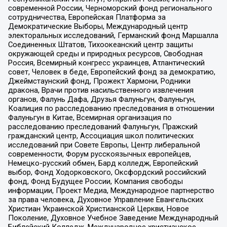
современной России, Черноморский фонд регионального
сотрудничества, Европейская Платформа за
Демократические Выборы, Международный центр
электоральных исследований, Германский фонд Маршалла
Соединенных Штатов, Тихоокеанский центр защиты
окружающей среды и природных ресурсов, Свободная
Россия, Всемирный конгресс украинцев, Атлантический
совет, Человек в беде, Европейский фонд за демократию,
Джеймстаунский фонд, Прожект Хармони, Родники
дракона, Врачи против насильственного извлечения
органов, Фалунь Дафа, Друзья Фалуньгун, Фалуньгун,
Коалиция по расследованию преследования в отношении
Фалуньгун в Китае, Всемирная организация по
расследованию преследований Фалуньгун, Пражский
гражданский центр, Ассоциация школ политических
исследований при Совете Европы, Центр либеральной
современности, Форум русскоязычных европейцев,
Немецко-русский обмен, Бард колледж, Европейский
выбор, Фонд Ходорковского, Оксфордский российский
фонд, Фонд Будущее России, Компания свободы
информации, Проект Медиа, Международное партнерство
за права человека, Духовное Управление Евангельских
Христиан Украинской Христианской Церкви, Новое
Поколение, Духовное Учебное Заведение Международный
Библейский Колледж, Международное христианское