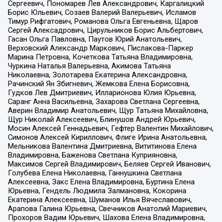
Сергеевич, Пономарев Лев Александрович, Каргалицкий
Борис Юльевич, Созаев Валерий Валерьевич, Исламов
Тимур Рифгатович, Романова Ольга Евгеньевна, Щаров
Сергей Алексадрович, Цирульников Борис Альбертович,
Гасан Ольга Павловна, Паутов Юрий Анатольевич,
Верховский Александр Маркович, Пислакова-Паркер
Марина Петровна, Кочеткова Татьяна Владимировна,
Чуркина Наталья Валерьевна, Акимова Татьяна
Николаевна, Золотарева Екатерина Александровна,
Рачинский Ян Збигневич, Жемкова Елена Борисовна,
Гудков Лев Дмитриевич, Илларионова Юлия Юрьевна,
Саранг Анна Васильевна, Захарова Светлана Сергеевна,
Аверин Владимир Анатольевич, Щур Татьяна Михайловна,
Щур Николай Алексеевич, Блинушов Андрей Юрьевич,
Мосин Алексей Геннадьевич, Гефтер Валентин Михайлович,
Симонов Алексей Кириллович, Флиге Ирина Анатольевна,
Мельникова Валентина Дмитриевна, Вититинова Елена
Владимировна, Баженова Светлана Куприяновна,
Максимов Сергей Владимирович, Беляев Сергей Иванович,
Голубева Елена Николаевна, Ганнушкина Светлана
Алексеевна, Закс Елена Владимировна, Буртина Елена
Юрьевна, Гендель Людмила Залмановна, Кокорина
Екатерина Алексеевна, Шуманов Илья Вячеславович,
Арапова Галина Юрьевна, Свечников Анатолий Мариевич,
Прохоров Вадим Юрьевич, Шахова Елена Владимировна,