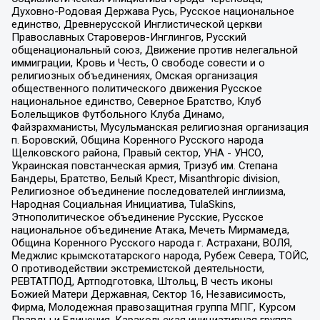
Духовно-Родовая Держава Русь, Русское национальное
единство, Древнерусской Инглистической церкви
Православных Староверов-Инглингов, Русский
общенациональный союз, Движение против нелегальной
иммиграции, Кровь и Честь, О свободе совести и о
религиозных объединениях, Омская организация
общественного политического движения Русское
национальное единство, Северное Братство, Клуб
Болельщиков Футбольного Клуба Динамо,
Файзрахманисты, Мусульманская религиозная организация
п. Боровский, Община Коренного Русского народа
Щелковского района, Правый сектор, УНА - УНСО,
Украинская повстанческая армия, Тризуб им. Степана
Бандеры, Братство, Белый Крест, Misanthropic division,
Религиозное объединение последователей инглиизма,
Народная Социальная Инициатива, TulaSkins,
Этнополитическое объединение Русские, Русское
национальное объединение Атака, Мечеть Мирмамеда,
Община Коренного Русского народа г. Астрахани, ВОЛЯ,
Меджлис крымскотатарского народа, Рубеж Севера, ТОЙС,
О противодействии экстремистской деятельности,
РЕВТАТПОД, Артподготовка, Штольц, В честь иконы
Божией Матери Державная, Сектор 16, Независимость,
Фирма, Молодежная правозащитная группа МПГ, Курсом