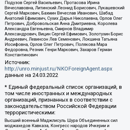
Подузов Сергей Васильевич, Протасова Ирина
Вячеславовна, Литинский Леонид Борисович, Лукашевский
Сергей Маркович, Бахмин Вячеслав Иванович, Шабад
Анатолий Ефимович, Сухих Дарья Николаевна, Орлов Олег
Петрович, Добровольская Анна Дмитриевна, Королева
Александра Евгеньевна, Смирнов Владимир
Александрович, Вицин Сергей Ефимович, Золотухин Борис
Андреевич, Левинсон Лев Семенович, Локшина Татьяна
Иосифовна, Орлов Олег Петрович, Полякова Мара
Федоровна, Резник Генри Маркович, Захаров Герман
Константинович
Источник:
http://unro.minjust.ru/NKOForeignAgent.aspx
данные на
24.03.2022
* Единый федеральный список организаций, в
том числе иностранных и международных
организаций, признанных в соответствии с
законодательством Российской Федерации
террористическими:
Высший военный Маджлисуль Шура Объединенных сил
моджахедов Кавказа, Конгресс народов Ичкерии и