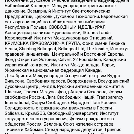
Поколение, Духовное Учебное Заведение Международный
Библейский Колледж, Международное христианское
движение, Всемирный Институт Саентологических
Предприятий, Церковь Духовной Технологии, Европейская
сеть организаций по наблюдению за выборами,
Республика Польша, СВОБОДНЫЙ ИДЕЛЬ-УРАЛ,
Ассоциация развития журналистики, IStories fonds,
Королевский Институт Международных Отношений,
КРИМСЬКА ПРАВОЗАХИСНА ГРУПА, Фонд имени Генриха
Бёлля, Stichting Bellingcat, Bellingcat Ltd, The Insider, Институт
правовой инициативы Центральной и Восточной Европы,
Фонд Открытой Эстонии, Calvert 22 Foundation, Канадский
украинский конгресс, Институт Макдональда-Лорье,
Украинская национальная федерация Канады,
Декабристы, Международный научный центр им Вудро
Вильсона, Свободная пресса, Возрождение, Всеукраинский
духовный центр , Риддл, Русский антивоенный комитет в
Швеции, Проект Медуза, Фонд Андрея Сахарова, Форум
свободной России, Лига Свободных Наций, Transparеncy
International, Форум Свободных Народов ПостРоссии,
Солидарность с гражданским движением в России –
Solidarus, КрымSOS, Свободный университет, Институт
государственного управления, Форум гражданского
общества Россия, Беллона, Союз жителей островов
Тисима и Хабомаи, Съезд народных депутатов, Гринпис