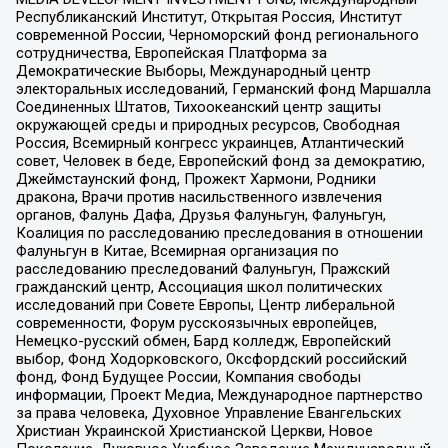
Республиканский Институт, Открытая Россия, Институт
современной России, Черноморский фонд регионального
сотрудничества, Европейская Платформа за
Демократические Выборы, Международный центр
электоральных исследований, Германский фонд Маршалла
Соединенных Штатов, Тихоокеанский центр защиты
окружающей среды и природных ресурсов, Свободная
Россия, Всемирный конгресс украинцев, Атлантический
совет, Человек в беде, Европейский фонд за демократию,
Джеймстаунский фонд, Прожект Хармони, Родники
дракона, Врачи против насильственного извлечения
органов, Фалунь Дафа, Друзья Фалуньгун, Фалуньгун,
Коалиция по расследованию преследования в отношении
Фалуньгун в Китае, Всемирная организация по
расследованию преследований Фалуньгун, Пражский
гражданский центр, Ассоциация школ политических
исследований при Совете Европы, Центр либеральной
современности, Форум русскоязычных европейцев,
Немецко-русский обмен, Бард колледж, Европейский
выбор, Фонд Ходорковского, Оксфордский российский
фонд, Фонд Будущее России, Компания свободы
информации, Проект Медиа, Международное партнерство
за права человека, Духовное Управление Евангельских
Христиан Украинской Христианской Церкви, Новое