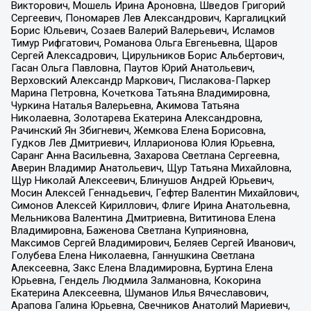
Викторович, Мошель Ирина Ароновна, Шведов Григорий
Сергеевич, Пономарев Лев Александрович, Каргалицкий
Борис Юльевич, Созаев Валерий Валерьевич, Исламов
Тимур Рифгатович, Романова Ольга Евгеньевна, Щаров
Сергей Алексадрович, Цирульников Борис Альбертович,
Гасан Ольга Павловна, Паутов Юрий Анатольевич,
Верховский Александр Маркович, Пислакова-Паркер
Марина Петровна, Кочеткова Татьяна Владимировна,
Чуркина Наталья Валерьевна, Акимова Татьяна
Николаевна, Золотарева Екатерина Александровна,
Рачинский Ян Збигневич, Жемкова Елена Борисовна,
Гудков Лев Дмитриевич, Илларионова Юлия Юрьевна,
Саранг Анна Васильевна, Захарова Светлана Сергеевна,
Аверин Владимир Анатольевич, Щур Татьяна Михайловна,
Щур Николай Алексеевич, Блинушов Андрей Юрьевич,
Мосин Алексей Геннадьевич, Гефтер Валентин Михайлович,
Симонов Алексей Кириллович, Флиге Ирина Анатольевна,
Мельникова Валентина Дмитриевна, Вититинова Елена
Владимировна, Баженова Светлана Куприяновна,
Максимов Сергей Владимирович, Беляев Сергей Иванович,
Голубева Елена Николаевна, Ганнушкина Светлана
Алексеевна, Закс Елена Владимировна, Буртина Елена
Юрьевна, Гендель Людмила Залмановна, Кокорина
Екатерина Алексеевна, Шуманов Илья Вячеславович,
Арапова Галина Юрьевна, Свечников Анатолий Мариевич,