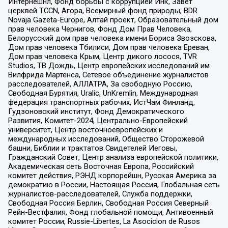
Интернешнл, Фонд борьбы с коррупцией Инк, Завет
церквей TCCN, Агора, Всемирный фонд природы, BDR
Novaja Gazeta-Europe, Алтай проект, Образовательный дом
прав человека Чернигов, Фонд Дом Прав Человека,
Белорусский дом прав человека имени Бориса Звозскова,
Дом прав человека Тбилиси, Дом прав человека Ереван,
Дом прав человека Крым, Центр дикого лосося, TVR
Studios, ТВ Дождь, Центр европейских исследований им
Вилфрида Мартенса, Сетевое объединение журналистов
расследователей, АЛЛАТРА, За свободную Россию,
Свободная Бурятия, Uralic, UnKremlin, Международная
федерация транспортных рабочих, ИстЧам Финланд,
Гудзоновский институт, Фонд Демократического
Развития, Комитет-2024, Центрально-Европейский
университет, Центр восточноевропейских и
международных исследований, Общество Сторожевой
башни, Библии и трактатов Свидетелей Иеговы,
Гражданский Совет, Центр анализа европейской политики,
Академическая сеть Восточная Европа, Российский
комитет действия, РЭНД корпорейшн, Русская Америка за
демократию в России, Настоящая Россия, Глобальная сеть
журналистов-расследователей, Служба поддержки,
Свободная Россия Берлин, Свободная Россия Северный
Рейн-Вестфалия, Фонд глобальной помощи, Антивоенный
комитет России, Russie-Libertes, La Asocicion de Rusos