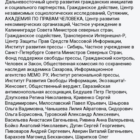
Дальневосточный центр развития гражданских инициатив
и социального партнерства, Гражданское действие, Центр
независимых социологических исследований, Сутяжник,
АКАДЕМИЯ ПО ПРАВАМ ЧЕЛОВЕКА, Центр развития
некоммерческих организаций, Частное учреждение в
Калининграде Совета Министров северных стран,
Гражданское содействие, Трансперенси Интернешнл-Р,
Центр Защиты Прав Средств Массовой Информации,
Институт развития прессы - Сибирь, Частное учреждение в
Санкт-Петербурге Совета Министров Северных Стран,
Фонд поддержки свободы прессы, Гражданский контроль,
Человек и Закон, Общественная комиссия по сохранению
наследия академика Сахарова, Информационное
агентство МЕМО. РУ, Институт региональной прессы,
Институт Развития Свободы Информации, Экозащита!-
Женсовет, Общественный вердикт, Евразийская
антимонопольная ассоциация, Бедушев Петр Петрович,
Дзугкоева Регина Николаевна, Кривенко Сергей
Владимирович, Милославский Павел Юрьевич, Шнырова
Ольга Вадимовна, Чанышева Лилия Айратовна, Сидорович
Ольга Борисовна, Туровский Александр Алексеевич,
Васильева Анастасия Евгеньевна, Ривина Анна Валерьевна,
Бойко Анатолий Николаевич, Дугин Сергей Георгиевич,
Пивоваров Андрей Сергеевич, Аверин Виталий Евгеньевич,
Барахоев Магомед Бекханович, Шарипков Олег