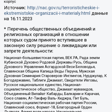
корпус
Источник:
http://nac.gov.ru/terroristicheskie-i-
ekstremistskie-organizacii-i-materialy.html
данные
на
16.11.2023
* Перечень общественных объединений и
религиозных организаций в отношении
которых судом принято вступившее в
законную силу решение о ликвидации или
запрете деятельности:
Национал-большевистская партия, ВЕК РА, Рада земли
Кубанской Духовно Родовой Державы Русь, Община
Духовного Управления Асгардской Веси Беловодья,
Славянская Община Капища Веды Перуна, Мужская
Духовная Семинария Староверов-Инглингов, Нурджулар, К
Богодержавию, Таблиги Джамаат, Свидетели Иеговы,
Русское национальное единство, Национал-
социалистическое общество, Джамаат мувахидов,
Объединенный Вилайат Кабарды, Балкарии и Карачая,
Союз славян, Ат-Такфир Валь-Хиджра, Пит Буль,
Национал-социалистическая рабочая партия России,
Славянский союз, Формат-18, Благородный Орден
Дьявола, Армия воли народа, Национальная