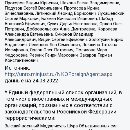
Прохоров Вадим Юрьевич, Шахова Елена Владимировна,
Подузов Сергей Васильевич, Протасова Ирина
Вячеславовна, Литинский Леонид Борисович, Лукашевский
Сергей Маркович, Бахмин Вячеслав Иванович, Шабад
Анатолий Ефимович, Сухих Дарья Николаевна, Орлов Олег
Петрович, Добровольская Анна Дмитриевна, Королева
Александра Евгеньевна, Смирнов Владимир
Александрович, Вицин Сергей Ефимович, Золотухин Борис
Андреевич, Левинсон Лев Семенович, Локшина Татьяна
Иосифовна, Орлов Олег Петрович, Полякова Мара
Федоровна, Резник Генри Маркович, Захаров Герман
Константинович
Источник:
http://unro.minjust.ru/NKOForeignAgent.aspx
данные на
24.03.2022
* Единый федеральный список организаций, в
том числе иностранных и международных
организаций, признанных в соответствии с
законодательством Российской Федерации
террористическими:
Высший военный Маджлисуль Шура Объединенных сил