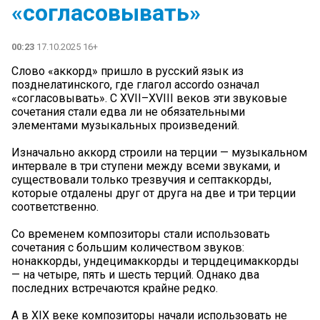
«согласовывать»
00:23
17.10.2025 16+
Слово «аккорд» пришло в русский язык из
позднелатинского, где глагол accordo означал
«согласовывать». С XVII–XVIII веков эти звуковые
сочетания стали едва ли не обязательными
элементами музыкальных произведений.
Изначально аккорд строили на терции — музыкальном
интервале в три ступени между всеми звуками, и
существовали только трезвучия и септаккорды,
которые отдалены друг от друга на две и три терции
соответственно.
Со временем композиторы стали использовать
сочетания с большим количеством звуков:
нонаккорды, ундецимаккорды и терцдецимаккорды
— на четыре, пять и шесть терций. Однако два
последних встречаются крайне редко.
А в XIX веке композиторы начали использовать не