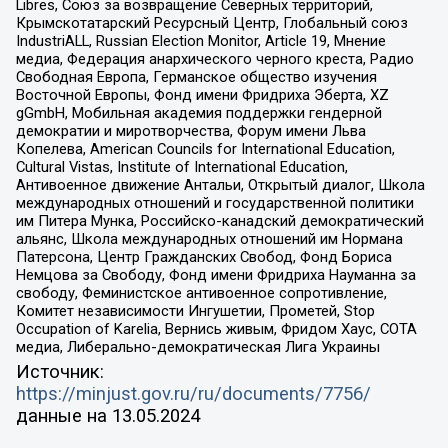
Libres, Союз за возвращение Северных территорий,
Крымскотатарский Ресурсный Центр, Глобальный союз
IndustriALL, Russian Election Monitor, Article 19, Мнение
медиа, Федерация анархического черного креста, Радио
Свободная Европа, Германское общество изучения
Восточной Европы, Фонд имени Фридриха Эберта, XZ
gGmbH, Мобильная академия поддержки гендерной
демократии и миротворчества, Форум имени Льва
Копелева, American Councils for International Education,
Cultural Vistas, Institute of International Education,
Антивоенное движение Антальи, Открытый диалог, Школа
международных отношений и государственной политики
им Питера Мунка, Российско-канадский демократический
альянс, Школа международных отношений им Нормана
Патерсона, Центр Гражданских Свобод, Фонд Бориса
Немцова за Свободу, Фонд имени Фридриха Науманна за
свободу, Феминистское антивоенное сопротивление,
Комитет независимости Ингушетии, Прометей, Stop
Occupation of Karelia, Вернись живым, Фридом Хаус, СОТА
медиа, Либерально-демократическая Лига Украины
Источник:
https://minjust.gov.ru/ru/documents/7756/
данные на
13.05.2024