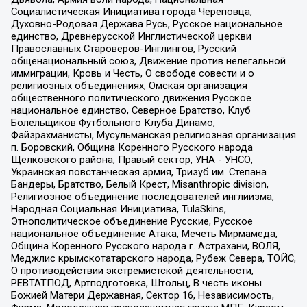
Социалистическая Инициатива города Череповца,
Духовно-Родовая Держава Русь, Русское национальное
единство, Древнерусской Инглистической церкви
Православных Староверов-Инглингов, Русский
общенациональный союз, Движение против нелегальной
иммиграции, Кровь и Честь, О свободе совести и о
религиозных объединениях, Омская организация
общественного политического движения Русское
национальное единство, Северное Братство, Клуб
Болельщиков Футбольного Клуба Динамо,
Файзрахманисты, Мусульманская религиозная организация
п. Боровский, Община Коренного Русского народа
Щелковского района, Правый сектор, УНА - УНСО,
Украинская повстанческая армия, Тризуб им. Степана
Бандеры, Братство, Белый Крест, Misanthropic division,
Религиозное объединение последователей инглиизма,
Народная Социальная Инициатива, TulaSkins,
Этнополитическое объединение Русские, Русское
национальное объединение Атака, Мечеть Мирмамеда,
Община Коренного Русского народа г. Астрахани, ВОЛЯ,
Меджлис крымскотатарского народа, Рубеж Севера, ТОЙС,
О противодействии экстремистской деятельности,
РЕВТАТПОД, Артподготовка, Штольц, В честь иконы
Божией Матери Державная, Сектор 16, Независимость,