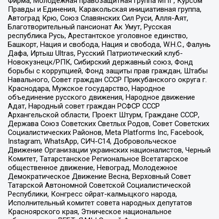
Фирма, Молодежная правозащитная группа МПГ, Курсом
Правды и Единения, Каракольская инициативная группа,
Автоград Крю, Союз Славянских Сил Руси, Алля-Аят,
Благотворительный пансионат Ак Умут, Русская
республика Русь, Арестантское уголовное единство,
Башкорт, Нация и свобода, Нация и свобода, W.H.С., Фалунь
Дафа, Иртыш Ultras, Русский Патриотический клуб-
Новокузнецк/РПК, Сибирский державный союз, Фонд
борьбы с коррупцией, Фонд защиты прав граждан, Штабы
Навального, Совет граждан СССР Прикубанского округа г.
Краснодара, Мужское государство, Народное
объединение русского движения, Народное движение
Адат, Народный совет граждан РСФСР СССР
Архангельской области, Проект Штурм, Граждане СССР,
Держава Союз Советских Светлых Родов, Совет Советских
Социалистических Районов, Meta Platforms Inc, Facebook,
Instagram, WhatsApp, СИЧ-С14, Добровольческое
Движение Организации украинских националистов, Черный
Комитет, Татарстанское Региональное Всетатарское
общественное движение, Невоград, Молодежное
Демократическое Движение Весна, Верховный Совет
Татарской Автономной Советской Социалистической
Республики, Конгресс ойрат-калмыцкого народа,
Исполнительный комитет совета народных депутатов
Красноярского края, Этническое национальное