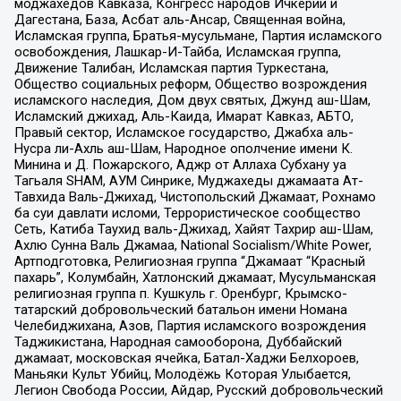
моджахедов Кавказа, Конгресс народов Ичкерии и
Дагестана, База, Асбат аль-Ансар, Священная война,
Исламская группа, Братья-мусульмане, Партия исламского
освобождения, Лашкар-И-Тайба, Исламская группа,
Движение Талибан, Исламская партия Туркестана,
Общество социальных реформ, Общество возрождения
исламского наследия, Дом двух святых, Джунд аш-Шам,
Исламский джихад, Аль-Каида, Имарат Кавказ, АБТО,
Правый сектор, Исламское государство, Джабха аль-
Нусра ли-Ахль аш-Шам, Народное ополчение имени К.
Минина и Д. Пожарского, Аджр от Аллаха Субхану уа
Тагьаля SHAM, АУМ Синрике, Муджахеды джамаата Ат-
Тавхида Валь-Джихад, Чистопольский Джамаат, Рохнамо
ба суи давлати исломи, Террористическое сообщество
Сеть, Катиба Таухид валь-Джихад, Хайят Тахрир аш-Шам,
Ахлю Сунна Валь Джамаа, National Socialism/White Power,
Артподготовка, Религиозная группа “Джамаат “Красный
пахарь”, Колумбайн, Хатлонский джамаат, Мусульманская
религиозная группа п. Кушкуль г. Оренбург, Крымско-
татарский добровольческий батальон имени Номана
Челебиджихана, Азов, Партия исламского возрождения
Таджикистана, Народная самооборона, Дуббайский
джамаат, московская ячейка, Батал-Хаджи Белхороев,
Маньяки Культ Убийц, Молодёжь Которая Улыбается,
Легион Свобода России, Айдар, Русский добровольческий