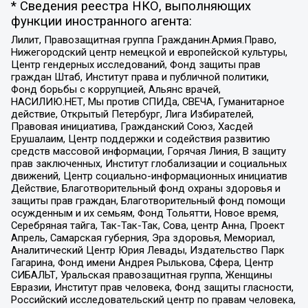
* Сведения реестра НКО, выполняющих
функции иностранного агента:
Лилит, Правозащитная группа Гражданин.Армия.Право,
Нижегородский центр немецкой и европейской культуры,
Центр гендерных исследований, Фонд защиты прав
граждан Штаб, Институт права и публичной политики,
Фонд борьбы с коррупцией, Альянс врачей,
НАСИЛИЮ.НЕТ, Мы против СПИДа, СВЕЧА, Гуманитарное
действие, Открытый Петербург, Лига Избирателей,
Правовая инициатива, Гражданский Союз, Хасдей
Ерушалаим, Центр поддержки и содействия развитию
средств массовой информации, Горячая Линия, В защиту
прав заключенных, Институт глобализации и социальных
движений, Центр социально-информационных инициатив
Действие, Благотворительный фонд охраны здоровья и
защиты прав граждан, Благотворительный фонд помощи
осужденным и их семьям, Фонд Тольятти, Новое время,
Серебряная тайга, Так-Так-Так, Сова, центр Анна, Проект
Апрель, Самарская губерния, Эра здоровья, Мемориал,
Аналитический Центр Юрия Левады, Издательство Парк
Гагарина, Фонд имени Андрея Рылькова, Сфера, Центр
СИБАЛЬТ, Уральская правозащитная группа, Женщины
Евразии, Институт прав человека, Фонд защиты гласности,
Российский исследовательский центр по правам человека,