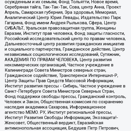
осужденным и их семьям, Фонд Тольятти, Новое время,
Серебряная тайга, Так-Так-Так, Сова, центр Анна, Проект
Апрель, Самарская губерния, Эра здоровья, Мемориал,
Аналитический Центр Юрия Левады, Издательство Парк
Гагарина, Фонд имени Андрея Рылькова, Сфера, Центр
СИБАЛЬТ, Уральская правозащитная группа, Женщины
Евразии, Институт прав человека, Фонд защиты гласности,
Российский исследовательский центр по правам человека,
Дальневосточный центр развития гражданских инициатив
и социального партнерства, Гражданское действие, Центр
независимых социологических исследований, Сутяжник,
АКАДЕМИЯ ПО ПРАВАМ ЧЕЛОВЕКА, Центр развития
некоммерческих организаций, Частное учреждение в
Калининграде Совета Министров северных стран,
Гражданское содействие, Трансперенси Интернешнл-Р,
Центр Защиты Прав Средств Массовой Информации,
Институт развития прессы - Сибирь, Частное учреждение в
Санкт-Петербурге Совета Министров Северных Стран,
Фонд поддержки свободы прессы, Гражданский контроль,
Человек и Закон, Общественная комиссия по сохранению
наследия академика Сахарова, Информационное
агентство МЕМО. РУ, Институт региональной прессы,
Институт Развития Свободы Информации, Экозащита!-
Женсовет, Общественный вердикт, Евразийская
антимонопольная ассоциация, Бедушев Петр Петрович,