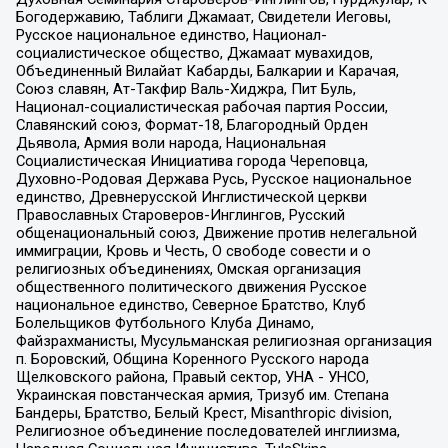
Богодержавию, Таблиги Джамаат, Свидетели Иеговы,
Русское национальное единство, Национал-
социалистическое общество, Джамаат мувахидов,
Объединенный Вилайат Кабарды, Балкарии и Карачая,
Союз славян, Ат-Такфир Валь-Хиджра, Пит Буль,
Национал-социалистическая рабочая партия России,
Славянский союз, Формат-18, Благородный Орден
Дьявола, Армия воли народа, Национальная
Социалистическая Инициатива города Череповца,
Духовно-Родовая Держава Русь, Русское национальное
единство, Древнерусской Инглистической церкви
Православных Староверов-Инглингов, Русский
общенациональный союз, Движение против нелегальной
иммиграции, Кровь и Честь, О свободе совести и о
религиозных объединениях, Омская организация
общественного политического движения Русское
национальное единство, Северное Братство, Клуб
Болельщиков Футбольного Клуба Динамо,
Файзрахманисты, Мусульманская религиозная организация
п. Боровский, Община Коренного Русского народа
Щелковского района, Правый сектор, УНА - УНСО,
Украинская повстанческая армия, Тризуб им. Степана
Бандеры, Братство, Белый Крест, Misanthropic division,
Религиозное объединение последователей инглиизма,