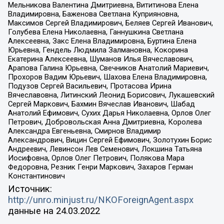
Мельникова Валентина Дмитриевна, Вититинова Елена
Владимировна, Баженова Светлана Куприяновна,
Максимов Сергей Владимирович, Беляев Сергей Иванович,
Голубева Елена Николаевна, Ганнушкина Светлана
Алексеевна, Закс Елена Владимировна, Буртина Елена
Юрьевна, Гендель Людмила Залмановна, Кокорина
Екатерина Алексеевна, Шуманов Илья Вячеславович,
Арапова Галина Юрьевна, Свечников Анатолий Мариевич,
Прохоров Вадим Юрьевич, Шахова Елена Владимировна,
Подузов Сергей Васильевич, Протасова Ирина
Вячеславовна, Литинский Леонид Борисович, Лукашевский
Сергей Маркович, Бахмин Вячеслав Иванович, Шабад
Анатолий Ефимович, Сухих Дарья Николаевна, Орлов Олег
Петрович, Добровольская Анна Дмитриевна, Королева
Александра Евгеньевна, Смирнов Владимир
Александрович, Вицин Сергей Ефимович, Золотухин Борис
Андреевич, Левинсон Лев Семенович, Локшина Татьяна
Иосифовна, Орлов Олег Петрович, Полякова Мара
Федоровна, Резник Генри Маркович, Захаров Герман
Константинович
Источник:
http://unro.minjust.ru/NKOForeignAgent.aspx
данные на
24.03.2022