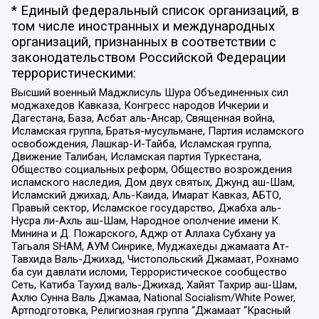
* Единый федеральный список организаций, в
том числе иностранных и международных
организаций, признанных в соответствии с
законодательством Российской Федерации
террористическими:
Высший военный Маджлисуль Шура Объединенных сил
моджахедов Кавказа, Конгресс народов Ичкерии и
Дагестана, База, Асбат аль-Ансар, Священная война,
Исламская группа, Братья-мусульмане, Партия исламского
освобождения, Лашкар-И-Тайба, Исламская группа,
Движение Талибан, Исламская партия Туркестана,
Общество социальных реформ, Общество возрождения
исламского наследия, Дом двух святых, Джунд аш-Шам,
Исламский джихад, Аль-Каида, Имарат Кавказ, АБТО,
Правый сектор, Исламское государство, Джабха аль-
Нусра ли-Ахль аш-Шам, Народное ополчение имени К.
Минина и Д. Пожарского, Аджр от Аллаха Субхану уа
Тагьаля SHAM, АУМ Синрике, Муджахеды джамаата Ат-
Тавхида Валь-Джихад, Чистопольский Джамаат, Рохнамо
ба суи давлати исломи, Террористическое сообщество
Сеть, Катиба Таухид валь-Джихад, Хайят Тахрир аш-Шам,
Ахлю Сунна Валь Джамаа, National Socialism/White Power,
Артподготовка, Религиозная группа “Джамаат “Красный