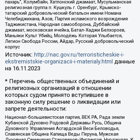
пахарь”, Колумбайн, Хатлонский джамаат, Мусульманская
религиозная группа п. Кушкуль г. Оренбург, Крымско-
татарский добровольческий батальон имени Номана
Челебиджихана, Азов, Партия исламского возрождения
Таджикистана, Народная самооборона, Дуббайский
джамаат, московская ячейка, Батал-Хаджи Белхороев,
Маньяки Культ Убийц, Молодёжь Которая Улыбается,
Легион Свобода России, Айдар, Русский добровольческий
корпус
Источник:
http://nac.gov.ru/terroristicheskie-i-
ekstremistskie-organizacii-i-materialy.html
данные
на
16.11.2023
* Перечень общественных объединений и
религиозных организаций в отношении
которых судом принято вступившее в
законную силу решение о ликвидации или
запрете деятельности:
Национал-большевистская партия, ВЕК РА, Рада земли
Кубанской Духовно Родовой Державы Русь, Община
Духовного Управления Асгардской Веси Беловодья,
Славянская Община Капища Веды Перуна, Мужская
Духовная Семинария Староверов-Инглингов, Нурджулар, К