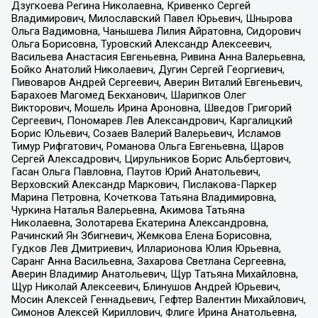
Дзугкоева Регина Николаевна, Кривенко Сергей
Владимирович, Милославский Павел Юрьевич, Шнырова
Ольга Вадимовна, Чанышева Лилия Айратовна, Сидорович
Ольга Борисовна, Туровский Александр Алексеевич,
Васильева Анастасия Евгеньевна, Ривина Анна Валерьевна,
Бойко Анатолий Николаевич, Дугин Сергей Георгиевич,
Пивоваров Андрей Сергеевич, Аверин Виталий Евгеньевич,
Барахоев Магомед Бекханович, Шарипков Олег
Викторович, Мошель Ирина Ароновна, Шведов Григорий
Сергеевич, Пономарев Лев Александрович, Каргалицкий
Борис Юльевич, Созаев Валерий Валерьевич, Исламов
Тимур Рифгатович, Романова Ольга Евгеньевна, Щаров
Сергей Алексадрович, Цирульников Борис Альбертович,
Гасан Ольга Павловна, Паутов Юрий Анатольевич,
Верховский Александр Маркович, Пислакова-Паркер
Марина Петровна, Кочеткова Татьяна Владимировна,
Чуркина Наталья Валерьевна, Акимова Татьяна
Николаевна, Золотарева Екатерина Александровна,
Рачинский Ян Збигневич, Жемкова Елена Борисовна,
Гудков Лев Дмитриевич, Илларионова Юлия Юрьевна,
Саранг Анна Васильевна, Захарова Светлана Сергеевна,
Аверин Владимир Анатольевич, Щур Татьяна Михайловна,
Щур Николай Алексеевич, Блинушов Андрей Юрьевич,
Мосин Алексей Геннадьевич, Гефтер Валентин Михайлович,
Симонов Алексей Кириллович, Флиге Ирина Анатольевна,