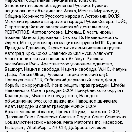
Народная Социальная Инициатива, TulaSkins,
Этнополитическое объединение Русские, Русское
национальное объединение Атака, Мечеть Мирмамеда,
Община Коренного Русского народа г. Астрахани, ВОЛЯ,
Меджлис крымскотатарского народа, Рубеж Севера, ТОЙС,
О противодействии экстремистской деятельности,
РЕВТАТПОД, Артподготовка, Штольц, В честь иконы
Божией Матери Державная, Сектор 16, Независимость,
Фирма, Молодежная правозащитная группа МПГ, Курсом
Правды и Единения, Каракольская инициативная группа,
Автоград Крю, Союз Славянских Сил Руси, Алля-Аят,
Благотворительный пансионат Ак Умут, Русская
республика Русь, Арестантское уголовное единство,
Башкорт, Нация и свобода, Нация и свобода, W.H.С., Фалунь
Дафа, Иртыш Ultras, Русский Патриотический клуб-
Новокузнецк/РПК, Сибирский державный союз, Фонд
борьбы с коррупцией, Фонд защиты прав граждан, Штабы
Навального, Совет граждан СССР Прикубанского округа г.
Краснодара, Мужское государство, Народное
объединение русского движения, Народное движение
Адат, Народный совет граждан РСФСР СССР
Архангельской области, Проект Штурм, Граждане СССР,
Держава Союз Советских Светлых Родов, Совет Советских
Социалистических Районов, Meta Platforms Inc, Facebook,
Instagram, WhatsApp, СИЧ-С14, Добровольческое