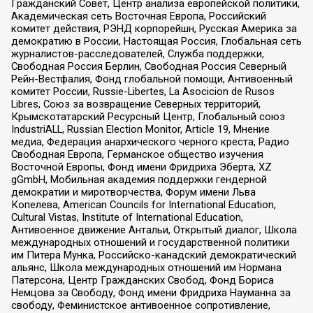
Гражданский Совет, Центр анализа европейской политики,
Академическая сеть Восточная Европа, Российский
комитет действия, РЭНД корпорейшн, Русская Америка за
демократию в России, Настоящая Россия, Глобальная сеть
журналистов-расследователей, Служба поддержки,
Свободная Россия Берлин, Свободная Россия Северный
Рейн-Вестфалия, Фонд глобальной помощи, Антивоенный
комитет России, Russie-Libertes, La Asocicion de Rusos
Libres, Союз за возвращение Северных территорий,
Крымскотатарский Ресурсный Центр, Глобальный союз
IndustriALL, Russian Election Monitor, Article 19, Мнение
медиа, Федерация анархического черного креста, Радио
Свободная Европа, Германское общество изучения
Восточной Европы, Фонд имени Фридриха Эберта, XZ
gGmbH, Мобильная академия поддержки гендерной
демократии и миротворчества, Форум имени Льва
Копелева, American Councils for International Education,
Cultural Vistas, Institute of International Education,
Антивоенное движение Антальи, Открытый диалог, Школа
международных отношений и государственной политики
им Питера Мунка, Российско-канадский демократический
альянс, Школа международных отношений им Нормана
Патерсона, Центр Гражданских Свобод, Фонд Бориса
Немцова за Свободу, Фонд имени Фридриха Науманна за
свободу, Феминистское антивоенное сопротивление,