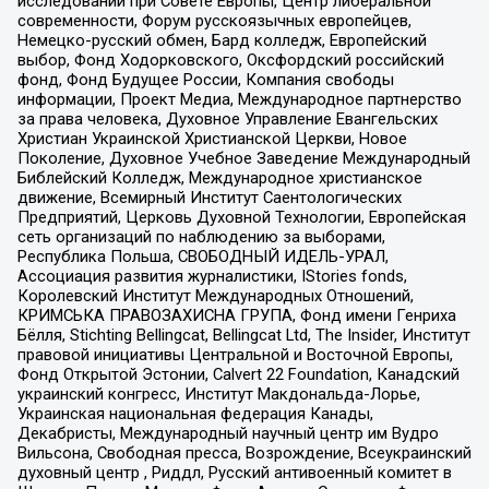
исследований при Совете Европы, Центр либеральной
современности, Форум русскоязычных европейцев,
Немецко-русский обмен, Бард колледж, Европейский
выбор, Фонд Ходорковского, Оксфордский российский
фонд, Фонд Будущее России, Компания свободы
информации, Проект Медиа, Международное партнерство
за права человека, Духовное Управление Евангельских
Христиан Украинской Христианской Церкви, Новое
Поколение, Духовное Учебное Заведение Международный
Библейский Колледж, Международное христианское
движение, Всемирный Институт Саентологических
Предприятий, Церковь Духовной Технологии, Европейская
сеть организаций по наблюдению за выборами,
Республика Польша, СВОБОДНЫЙ ИДЕЛЬ-УРАЛ,
Ассоциация развития журналистики, IStories fonds,
Королевский Институт Международных Отношений,
КРИМСЬКА ПРАВОЗАХИСНА ГРУПА, Фонд имени Генриха
Бёлля, Stichting Bellingcat, Bellingcat Ltd, The Insider, Институт
правовой инициативы Центральной и Восточной Европы,
Фонд Открытой Эстонии, Calvert 22 Foundation, Канадский
украинский конгресс, Институт Макдональда-Лорье,
Украинская национальная федерация Канады,
Декабристы, Международный научный центр им Вудро
Вильсона, Свободная пресса, Возрождение, Всеукраинский
духовный центр , Риддл, Русский антивоенный комитет в