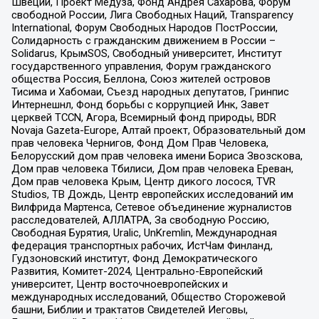
Швеции, Проект Медуза, Фонд Андрея Сахарова, Форум
свободной России, Лига Свободных Наций, Transparеncy
International, Форум Свободных Народов ПостРоссии,
Солидарность с гражданским движением в России –
Solidarus, КрымSOS, Свободный университет, Институт
государственного управления, Форум гражданского
общества Россия, Беллона, Союз жителей островов
Тисима и Хабомаи, Съезд народных депутатов, Гринпис
Интернешнл, Фонд борьбы с коррупцией Инк, Завет
церквей TCCN, Агора, Всемирный фонд природы, BDR
Novaja Gazeta-Europe, Алтай проект, Образовательный дом
прав человека Чернигов, Фонд Дом Прав Человека,
Белорусский дом прав человека имени Бориса Звозскова,
Дом прав человека Тбилиси, Дом прав человека Ереван,
Дом прав человека Крым, Центр дикого лосося, TVR
Studios, ТВ Дождь, Центр европейских исследований им
Вилфрида Мартенса, Сетевое объединение журналистов
расследователей, АЛЛАТРА, За свободную Россию,
Свободная Бурятия, Uralic, UnKremlin, Международная
федерация транспортных рабочих, ИстЧам Финланд,
Гудзоновский институт, Фонд Демократического
Развития, Комитет-2024, Центрально-Европейский
университет, Центр восточноевропейских и
международных исследований, Общество Сторожевой
башни, Библии и трактатов Свидетелей Иеговы,