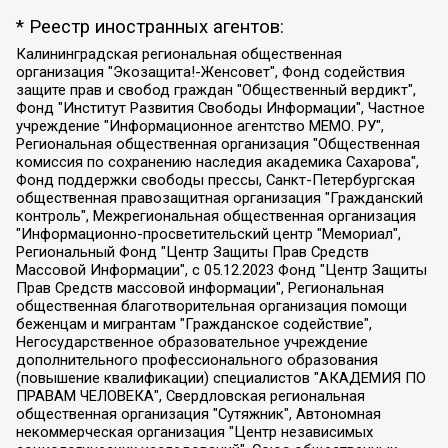
* Реестр иностранных агентов:
Калининградская региональная общественная организация "Экозащита!-Женсовет", Фонд содействия защите прав и свобод граждан "Общественный вердикт", Фонд "Институт Развития Свободы Информации", Частное учреждение "Информационное агентство МЕМО. РУ", Региональная общественная организация "Общественная комиссия по сохранению наследия академика Сахарова", Фонд поддержки свободы прессы, Санкт-Петербургская общественная правозащитная организация "Гражданский контроль", Межрегиональная общественная организация "Информационно-просветительский центр "Мемориал", Региональный Фонд "Центр Защиты Прав Средств Массовой Информации", с 05.12.2023 Фонд "Центр Защиты Прав Средств массовой информации", Региональная общественная благотворительная организация помощи беженцам и мигрантам "Гражданское содействие", Негосударственное образовательное учреждение дополнительного профессионального образования (повышение квалификации) специалистов "АКАДЕМИЯ ПО ПРАВАМ ЧЕЛОВЕКА", Свердловская региональная общественная организация "Сутяжник", Автономная некоммерческая организация "Центр независимых социологических исследований", Союз общественных объединений "Российский исследовательский центр по правам человека", Региональное общественное учреждение научно-информационный центр "МЕМОРИАЛ", Некоммерческая организация "Фонд защиты гласности", Автономная некоммерческая организация "Институт прав человека", Городская общественная организация "Екатеринбургское общество "МЕМОРИАЛ", Городская общественная организация "Рязанское историко-просветительское и правозащитное общество "Мемориал" (Рязанский Мемориал), Челябинский региональный орган общественной самодеятельности – женское общественное объединение "Женщины Евразии", Челябинский региональный орган общественной самодеятельности "Уральская правозащитная группа", Фонд содействия защите здоровья и социальной справедливости имени Андрея Рылькова, Автономная Некоммерческая Организация "Аналитический Центр Юрия Левады", Автономная некоммерческая организация социальной поддержки населения "Проект Апрель", Региональная общественная организация помощи женщинам и детям, находящимся в кризисной ситуации "Информационно-методический центр "Анна", Фонд содействия развитию массовых коммуникаций и правовому просвещению "Так-так-Так", Фонд содействия устойчивому развитию "Серебряная тайга", Свердловский региональный общественный фонд социальных проектов "Новое время", "Idel.Реалии", Кавказ.Реалии, Крым.Реалии, Телеканал Настоящее Время, Татаро-башкирская служба Радио Свобода (Azatliq Radiosi), Радио Свободная Европа/Радио Свобода (PCE/PC), "Сибирь.Реалии", "Фактограф", Благотворительный фонд помощи осужденным и их семьям, Автономная некоммерческая организация "Институт глобализации и социальных движений", Фонд "В защиту прав заключенных", Частное учреждение "Центр поддержки и содействия развитию средств массовой информации", Пензенский региональный общественный благотворительный фонд "Гражданский союз", "Север.Реалии", Некоммерческая организация Фонд "Правовая инициатива", Общество с ограниченной ответственностью "Радио Свободная Европа/Радио Свобода", Чешское информационное агентство "MEDIUM-ORIENT", Красноярская региональная общественная организация "Мы против СПИДа", Камалягин Денис Николаевич, Маркелов Сергей Евгеньевич, Пономарев Лев Александрович, Савицкая Людмила Алексеевна, Автономная некоммерческая организация "Центр по работе с проблемой насилия "НАСИЛИЮ.НЕТ", Межрегиональный профессиональный союз работников здравоохранения "Альянс врачей", Юридическое лицо, зарегистрированное в Латвийской Республике, SIA "Medusa Project" (регистрационный номер 40103797863, дата регистрации 10.06.2014), Некоммерческая организация "Фонд по борьбе с коррупцией", Автономная некоммерческая организация "Институт права и публичной политики", Баданин Роман Сергеевич, Гликин Максим Александрович, Железнова Мария Михайловна, Лукьянова Юлия Сергеевна, Маетная Елизавета Витальевна, Маняхин Петр Борисович, Чуракова Ольга Владимировна, Ярош Юлия Петровна, Юридическое лицо "The Insider SIA", зарегистрированное в Риге, Латвийская Республика (дата регистрации 26.06.2015), являющееся администратором доменного имени интернет-издания "The Insider SIA", https://theins.ru, Постернак Алексей Евгеньевич, Рубин Михаил Аркадьевич, Анин Роман Александрович, Юридическое лицо Istories fonds, зарегистрированное в Латвийской Республике (регистрационный номер 50008295751, дата регистрации 24.02.2020), Великовский Дмитрий Александрович, Долинина Ирина Николаевна, Мароховская Алеся Алексеевна, Шлейнов Роман Юрьевич, Шмагун Олеся Валентиновна, Общество с ограниченной ответственностью "Альтаир 2021", Общество с ограниченной ответственностью "Вега 2021", Общество с ограниченной ответственностью "Главный редактор 2021", Общество с ограниченной ответственностью "Ромашки монолит", Важенков Артем Валерьевич, Ивановская областная общественная организация "Центр гендерных исследований", Гурман Юрий Альбертович, Медиапроект "ОВД-Инфо", Егоров Владимир Владимирович, Жилинский Владимир Александрович, Общество с ограниченной ответственностью "ЗП", Иванова София Юрьевна, Карезина Инна Павловна, Кильтау Екатерина Викторовна, Петров Алексей Викторович, Пискунов Сергей Евгеньевич, Смирнов Сергей Сергеевич, Тихонов Михаил Сергеевич, Общество с ограниченной ответственностью "ЖУРНАЛИСТ-ИНОСТРАННЫЙ АГЕНТ", Арапова Галина Юрьевна, Вольтская Татьяна Анатольевна, Американская компания "Mason G.E.S. Anonymous Foundation" (США), являющаяся владельцем интернет-издания https://mnews.world/, Компания "Stichting Bellingcat", зарегистрированная в Нидерландах (дата регистрации 11.07.2018), Захаров Андрей Вячеславович, Клепиковская Екатерина Дмитриевна, Общество с ограниченной ответственностью "МЕМО", Перл Роман Александрович, Симонов Евгений Алексеевич, Соловьева Елена Анатольевна, Сотников Даниил Владимирович, Сурначева Елизавета Дмитриевна, Автономная некоммерческая организация по защите прав человека и информированию населения "Якутия – Наше Мнение", Общество с ограниченной ответственностью "Москоу диджитал медиа", с 26.01.2023 Общество с ограниченной ответственностью "Чайка Белые сады", Ветошкина Валерия Валерьевна, Заговора Максим Александрович, Межрегиональное общественное движение "Российская ЛГБТ - сеть", Оленичев Максим Владимирович, Павлов Иван Юрьевич, Скворцова Елена Сергеевна, Общество с ограниченной ответственностью "Как бы инагент", Кочетков Игорь Викторович, Общество с ограниченной ответственностью "Честные выборы", Еланчик Олег Александрович, Общество с ограниченной ответственностью "Нобелевский призыв", Гималова Регина Эмилевна, Григорьев Андрей Валерьевич, Григорьева Алина Александровна, Ассоциация по содействию защите прав призывников, альтернативнослужащих и военнослужащих "Правозащитная группа "Гражданин.Армия.Право", Хисамова Регина Фаритовна, Автономная некоммерческая организация по реализации социально-правовых программ "Лилит", Дальневосточное общественное движение "Маяк", Санкт-Петербургская ЛГБТ-инициативная группа "Выход", Инициативная группа ЛГБТ+ "Реверс", Алексеев Андрей Викторович, Бекбулатова Таисия Львовна, Беляев Иван Михайлович, Владыкина Елена Сергеевна, Гельман Марат Александрович, Никульшина Вероника Юрьевна, Толоконникова Надежда Андреевна, Шендерович Виктор Анатольевич, Общество с ограниченной ответственностью "Данное сообщение", Общество с ограниченной ответственностью Издательский дом "Новая глава", Айнбиндер Александра Александровна, Московский комьюнити-центр для ЛГБТ+инициатив, Благотворительный фонд развития филантропии, Deutsche Welle (Германия, Kurt-Schumacher-Strasse 3, 53113 Bonn), Борзунова Мария Михайловна, Воробьев Виктор Викторович, Голубева Анна Львовна, Константинова Алла Михайловна, Малкова Ирина Владимировна, Мурадов Мурад Абдулгалимович, Осетинская Елизавета Николаевна, Понасенков Евгений Николаевич, Ганапольский Матвей Юрьевич, Киселев Евгений Алексеевич, Борухович Ирина Григорьевна, Дремин Иван Тимофеевич, Дубровский Дмитрий Викторович, Красноярская региональная общественная организация поддержки и развития альтернативных образовательных технологий и межкультурных коммуникаций "ИНТЕРРА", Маяковская Екатерина Алексеевна, Фейгин Марк Захарович, Филимонов Андрей Викторович, Дзугкоева Регина Николаевна, Доброхотов Роман Александрович, Дудь Юрий Александрович, Елкин Сергей Владимирович, Кругликов Кирилл Игоревич, Сабунаева Мария Леонидовна, Семенов Алексей Владимирович, Шаинян Карен Багратович, Шульман Екатерина Михайловна, Асафьев Артур Валерьевич, Вахштайн Виктор Семенович, Венедиктов Алексей Алексеевич, Лушникова Екатерина Евгеньевна, Волков Леонид Михайлович, Невзоров Александр Глебович, Пархоменко Сергей Борисович, Сироткин Ярослав Николаевич, Кара-Мурза Владимир Владимирович, Баранова Наталья Владимировна, Гозман Леонид Яковлевич, Кагарлицкий Борис Юльевич, Климарев Михаил Валерьевич, Милов Владимир Станиславович, Автономная некоммерческая организация Краснодарский центр современного искусства "Типография", Моргенштерн Алишер Тагирович, Соболь Любовь Эдуардовна, Общество с ограниченной ответственностью "ЛИЗА НОРМ", Каспаров Гарри Кимович, Ходорковский Михаил Борисович, Общество с ограниченной ответственностью "Апрельские тезисы", Данилович Ирина Брониславовна, Кашин Олег Владимирович, Петров Николай Владимирович, Пивоваров Алексей Владимирович, Соколов Михаил Владимирович, Цветкова Юлия Владимировна, Чичваркин Евгений Александрович, Комитет против пыток/Команда против пыток, Общество с ограниченной ответственностью "Первый научный", Общество с ограниченной ответственностью "Вертолет и ко", Белоцерковская Вероника Борисовна, Кац Максим Евгеньевич, Лазарева Татьяна Юрьевна, Шаведдинов Руслан Табризович, Яшин Илья Валерьевич, Общество с ограниченной ответственностью "Иноагент ААВ", Алешковский Дмитрий Петрович, Альбац Евгения Марковна, Быков Дмитрий Львович, Галямина Юлия Евгеньевна, Лойко Сергей Леонидович, Мартынов Кирилл Константинович, Медведев Сергей Александрович, Крашенинников Федор Геннадиевич, Гордеева Катерина Вл