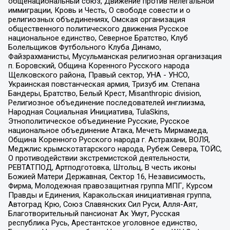
общенациональный союз, Движение против нелегальной
иммиграции, Кровь и Честь, О свободе совести и о
религиозных объединениях, Омская организация
общественного политического движения Русское
национальное единство, Северное Братство, Клуб
Болельщиков Футбольного Клуба Динамо,
Файзрахманисты, Мусульманская религиозная организация
п. Боровский, Община Коренного Русского народа
Щелковского района, Правый сектор, УНА - УНСО,
Украинская повстанческая армия, Тризуб им. Степана
Бандеры, Братство, Белый Крест, Misanthropic division,
Религиозное объединение последователей инглиизма,
Народная Социальная Инициатива, TulaSkins,
Этнополитическое объединение Русские, Русское
национальное объединение Атака, Мечеть Мирмамеда,
Община Коренного Русского народа г. Астрахани, ВОЛЯ,
Меджлис крымскотатарского народа, Рубеж Севера, ТОЙС,
О противодействии экстремистской деятельности,
РЕВТАТПОД, Артподготовка, Штольц, В честь иконы
Божией Матери Державная, Сектор 16, Независимость,
Фирма, Молодежная правозащитная группа МПГ, Курсом
Правды и Единения, Каракольская инициативная группа,
Автоград Крю, Союз Славянских Сил Руси, Алля-Аят,
Благотворительный пансионат Ак Умут, Русская
республика Русь, Арестантское уголовное единство,