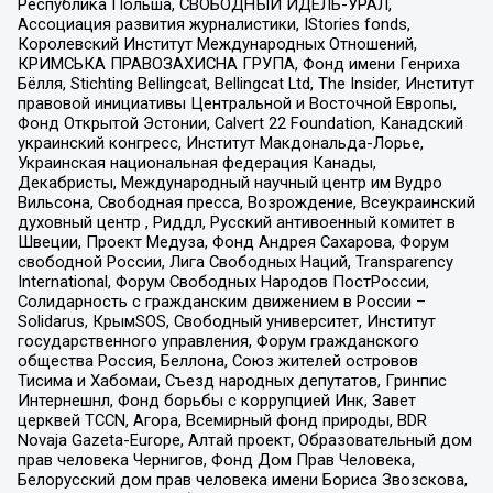
Республика Польша, СВОБОДНЫЙ ИДЕЛЬ-УРАЛ,
Ассоциация развития журналистики, IStories fonds,
Королевский Институт Международных Отношений,
КРИМСЬКА ПРАВОЗАХИСНА ГРУПА, Фонд имени Генриха
Бёлля, Stichting Bellingcat, Bellingcat Ltd, The Insider, Институт
правовой инициативы Центральной и Восточной Европы,
Фонд Открытой Эстонии, Calvert 22 Foundation, Канадский
украинский конгресс, Институт Макдональда-Лорье,
Украинская национальная федерация Канады,
Декабристы, Международный научный центр им Вудро
Вильсона, Свободная пресса, Возрождение, Всеукраинский
духовный центр , Риддл, Русский антивоенный комитет в
Швеции, Проект Медуза, Фонд Андрея Сахарова, Форум
свободной России, Лига Свободных Наций, Transparеncy
International, Форум Свободных Народов ПостРоссии,
Солидарность с гражданским движением в России –
Solidarus, КрымSOS, Свободный университет, Институт
государственного управления, Форум гражданского
общества Россия, Беллона, Союз жителей островов
Тисима и Хабомаи, Съезд народных депутатов, Гринпис
Интернешнл, Фонд борьбы с коррупцией Инк, Завет
церквей TCCN, Агора, Всемирный фонд природы, BDR
Novaja Gazeta-Europe, Алтай проект, Образовательный дом
прав человека Чернигов, Фонд Дом Прав Человека,
Белорусский дом прав человека имени Бориса Звозскова,