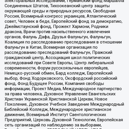
электоральных исследований, Германский фонд Маршалла
Соединенных Штатов, Тихоокеанский центр защиты
окружающей среды и природных ресурсов, Свободная
Россия, Всемирный конгресс украинцев, Атлантический
совет, Человек в беде, Европейский фонд за демократию,
Джеймстаунский фонд, Прожект Хармони, Родники
дракона, Врачи против насильственного извлечения
органов, Фалунь Дафа, Друзья Фалуньгун, Фалуньгун,
Коалиция по расследованию преследования в отношении
Фалуньгун в Китае, Всемирная организация по
расследованию преследований Фалуньгун, Пражский
гражданский центр, Ассоциация школ политических
исследований при Совете Европы, Центр либеральной
современности, Форум русскоязычных европейцев,
Немецко-русский обмен, Бард колледж, Европейский
выбор, Фонд Ходорковского, Оксфордский российский
фонд, Фонд Будущее России, Компания свободы
информации, Проект Медиа, Международное партнерство
за права человека, Духовное Управление Евангельских
Христиан Украинской Христианской Церкви, Новое
Поколение, Духовное Учебное Заведение Международный
Библейский Колледж, Международное христианское
движение, Всемирный Институт Саентологических
Предприятий, Церковь Духовной Технологии, Европейская
сеть организаций по наблюдению за выборами,