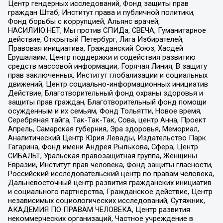
Центр гендерных исследований, Фонд защиты прав
граждан Штаб, Институт права и публичной политики,
Фонд борьбы с коррупцией, Альянс врачей,
НАСИЛИЮ.НЕТ, Мы против СПИДа, СВЕЧА, Гуманитарное
действие, Открытый Петербург, Лига Избирателей,
Правовая инициатива, Гражданский Союз, Хасдей
Ерушалаим, Центр поддержки и содействия развитию
средств массовой информации, Горячая Линия, В защиту
прав заключенных, Институт глобализации и социальных
движений, Центр социально-информационных инициатив
Действие, Благотворительный фонд охраны здоровья и
защиты прав граждан, Благотворительный фонд помощи
осужденным и их семьям, Фонд Тольятти, Новое время,
Серебряная тайга, Так-Так-Так, Сова, центр Анна, Проект
Апрель, Самарская губерния, Эра здоровья, Мемориал,
Аналитический Центр Юрия Левады, Издательство Парк
Гагарина, Фонд имени Андрея Рылькова, Сфера, Центр
СИБАЛЬТ, Уральская правозащитная группа, Женщины
Евразии, Институт прав человека, Фонд защиты гласности,
Российский исследовательский центр по правам человека,
Дальневосточный центр развития гражданских инициатив
и социального партнерства, Гражданское действие, Центр
независимых социологических исследований, Сутяжник,
АКАДЕМИЯ ПО ПРАВАМ ЧЕЛОВЕКА, Центр развития
некоммерческих организаций, Частное учреждение в