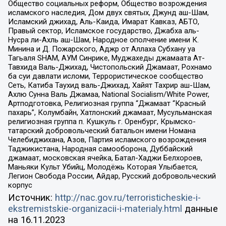
Общество социальных реформ, Общество возрождения
исламского наследия, Дом двух святых, Джунд аш-Шам,
Исламский джихад, Аль-Каида, Имарат Кавказ, АБТО,
Правый сектор, Исламское государство, Джабха аль-
Нусра ли-Ахль аш-Шам, Народное ополчение имени К.
Минина и Д. Пожарского, Аджр от Аллаха Субхану уа
Тагьаля SHAM, АУМ Синрике, Муджахеды джамаата Ат-
Тавхида Валь-Джихад, Чистопольский Джамаат, Рохнамо
ба суи давлати исломи, Террористическое сообщество
Сеть, Катиба Таухид валь-Джихад, Хайят Тахрир аш-Шам,
Ахлю Сунна Валь Джамаа, National Socialism/White Power,
Артподготовка, Религиозная группа “Джамаат “Красный
пахарь”, Колумбайн, Хатлонский джамаат, Мусульманская
религиозная группа п. Кушкуль г. Оренбург, Крымско-
татарский добровольческий батальон имени Номана
Челебиджихана, Азов, Партия исламского возрождения
Таджикистана, Народная самооборона, Дуббайский
джамаат, московская ячейка, Батал-Хаджи Белхороев,
Маньяки Культ Убийц, Молодёжь Которая Улыбается,
Легион Свобода России, Айдар, Русский добровольческий
корпус
Источник:
http://nac.gov.ru/terroristicheskie-i-
ekstremistskie-organizacii-i-materialy.html
данные
на
16.11.2023