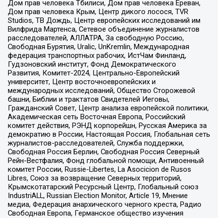
Дом прав человека Тбилиси, Дом прав человека Ереван,
Дом прав человека Крым, Центр дикого лосося, TVR
Studios, ТВ Дождь, Центр европейских исследований им
Вилфрида Мартенса, Сетевое объединение журналистов
расследователей, АЛЛАТРА, За свободную Россию,
Свободная Бурятия, Uralic, UnKremlin, Международная
федерация транспортных рабочих, ИстЧам Финланд,
Гудзоновский институт, Фонд Демократического
Развития, Комитет-2024, Центрально-Европейский
университет, Центр восточноевропейских и
международных исследований, Общество Сторожевой
башни, Библии и трактатов Свидетелей Иеговы,
Гражданский Совет, Центр анализа европейской политики,
Академическая сеть Восточная Европа, Российский
комитет действия, РЭНД корпорейшн, Русская Америка за
демократию в России, Настоящая Россия, Глобальная сеть
журналистов-расследователей, Служба поддержки,
Свободная Россия Берлин, Свободная Россия Северный
Рейн-Вестфалия, Фонд глобальной помощи, Антивоенный
комитет России, Russie-Libertes, La Asocicion de Rusos
Libres, Союз за возвращение Северных территорий,
Крымскотатарский Ресурсный Центр, Глобальный союз
IndustriALL, Russian Election Monitor, Article 19, Мнение
медиа, Федерация анархического черного креста, Радио
Свободная Европа, Германское общество изучения