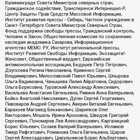
Калининграде Совета Министров северных стран,
Гражданское содействие, Трансперенси Интернешнл-Р,
Центр Защиты Прав Средств Массовой Информации,
Институт развития прессы - Сибирь, Частное учреждение в
Санкт-Петербурге Совета Министров Северных Стран,
Фонд поддержки свободы прессы, Гражданский контроль,
Человек и Закон, Общественная комиссия по сохранению
наследия академика Сахарова, Информационное
агентство МЕМО. РУ, Институт региональной прессы,
Институт Развития Свободы Информации, Экозащита!-
Женсовет, Общественный вердикт, Евразийская
антимонопольная ассоциация, Бедушев Петр Петрович,
Дзугкоева Регина Николаевна, Кривенко Сергей
Владимирович, Милославский Павел Юрьевич, Шнырова
Ольга Вадимовна, Чанышева Лилия Айратовна, Сидорович
Ольга Борисовна, Туровский Александр Алексеевич,
Васильева Анастасия Евгеньевна, Ривина Анна Валерьевна,
Бойко Анатолий Николаевич, Дугин Сергей Георгиевич,
Пивоваров Андрей Сергеевич, Аверин Виталий Евгеньевич,
Барахоев Магомед Бекханович, Шарипков Олег
Викторович, Мошель Ирина Ароновна, Шведов Григорий
Сергеевич, Пономарев Лев Александрович, Каргалицкий
Борис Юльевич, Созаев Валерий Валерьевич, Исламов
Тимур Рифгатович, Романова Ольга Евгеньевна, Щаров
Сергей Алексадрович, Цирульников Борис Альбертович,