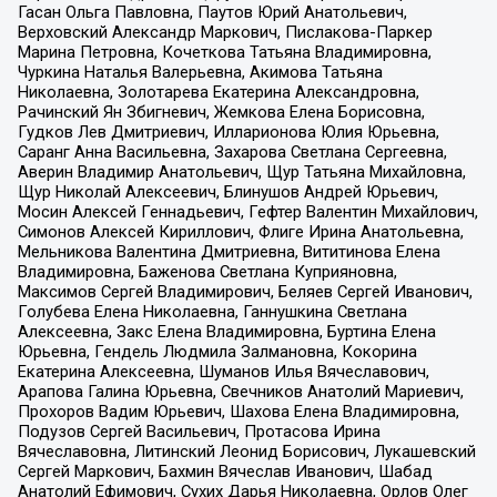
Гасан Ольга Павловна, Паутов Юрий Анатольевич,
Верховский Александр Маркович, Пислакова-Паркер
Марина Петровна, Кочеткова Татьяна Владимировна,
Чуркина Наталья Валерьевна, Акимова Татьяна
Николаевна, Золотарева Екатерина Александровна,
Рачинский Ян Збигневич, Жемкова Елена Борисовна,
Гудков Лев Дмитриевич, Илларионова Юлия Юрьевна,
Саранг Анна Васильевна, Захарова Светлана Сергеевна,
Аверин Владимир Анатольевич, Щур Татьяна Михайловна,
Щур Николай Алексеевич, Блинушов Андрей Юрьевич,
Мосин Алексей Геннадьевич, Гефтер Валентин Михайлович,
Симонов Алексей Кириллович, Флиге Ирина Анатольевна,
Мельникова Валентина Дмитриевна, Вититинова Елена
Владимировна, Баженова Светлана Куприяновна,
Максимов Сергей Владимирович, Беляев Сергей Иванович,
Голубева Елена Николаевна, Ганнушкина Светлана
Алексеевна, Закс Елена Владимировна, Буртина Елена
Юрьевна, Гендель Людмила Залмановна, Кокорина
Екатерина Алексеевна, Шуманов Илья Вячеславович,
Арапова Галина Юрьевна, Свечников Анатолий Мариевич,
Прохоров Вадим Юрьевич, Шахова Елена Владимировна,
Подузов Сергей Васильевич, Протасова Ирина
Вячеславовна, Литинский Леонид Борисович, Лукашевский
Сергей Маркович, Бахмин Вячеслав Иванович, Шабад
Анатолий Ефимович, Сухих Дарья Николаевна, Орлов Олег