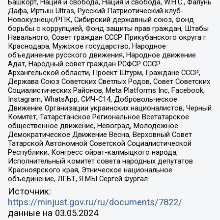
Башкорт, Нация и свобода, Нация и свобода, W.H.С., Фалунь
Дафа, Иртыш Ultras, Русский Патриотический клуб-
Новокузнецк/РПК, Сибирский державный союз, Фонд
борьбы с коррупцией, Фонд защиты прав граждан, Штабы
Навального, Совет граждан СССР Прикубанского округа г.
Краснодара, Мужское государство, Народное
объединение русского движения, Народное движение
Адат, Народный совет граждан РСФСР СССР
Архангельской области, Проект Штурм, Граждане СССР,
Держава Союз Советских Светлых Родов, Совет Советских
Социалистических Районов, Meta Platforms Inc, Facebook,
Instagram, WhatsApp, СИЧ-С14, Добровольческое
Движение Организации украинских националистов, Черный
Комитет, Татарстанское Региональное Всетатарское
общественное движение, Невоград, Молодежное
Демократическое Движение Весна, Верховный Совет
Татарской Автономной Советской Социалистической
Республики, Конгресс ойрат-калмыцкого народа,
Исполнительный комитет совета народных депутатов
Красноярского края, Этническое национальное
объединение, ЛГБТ, Я.МЫ Сергей Фургал
Источник:
https://minjust.gov.ru/ru/documents/7822/
данные на
03.05.2024