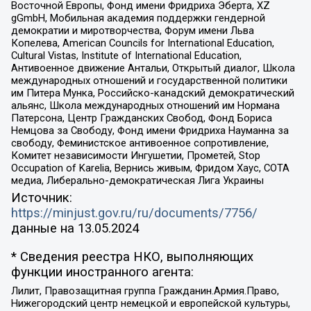
Восточной Европы, Фонд имени Фридриха Эберта, XZ
gGmbH, Мобильная академия поддержки гендерной
демократии и миротворчества, Форум имени Льва
Копелева, American Councils for International Education,
Cultural Vistas, Institute of International Education,
Антивоенное движение Антальи, Открытый диалог, Школа
международных отношений и государственной политики
им Питера Мунка, Российско-канадский демократический
альянс, Школа международных отношений им Нормана
Патерсона, Центр Гражданских Свобод, Фонд Бориса
Немцова за Свободу, Фонд имени Фридриха Науманна за
свободу, Феминистское антивоенное сопротивление,
Комитет независимости Ингушетии, Прометей, Stop
Occupation of Karelia, Вернись живым, Фридом Хаус, СОТА
медиа, Либерально-демократическая Лига Украины
Источник:
https://minjust.gov.ru/ru/documents/7756/
данные на
13.05.2024
* Сведения реестра НКО, выполняющих
функции иностранного агента:
Лилит, Правозащитная группа Гражданин.Армия.Право,
Нижегородский центр немецкой и европейской культуры,