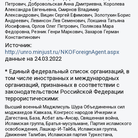
Петрович, Добровольская Анна Дмитриевна, Королева
Александра Евгеньевна, Смирнов Владимир
Александрович, Вицин Сергей Ефимович, Золотухин Борис
Андреевич, Левинсон Лев Семенович, Локшина Татьяна
Иосифовна, Орлов Олег Петрович, Полякова Мара
Федоровна, Резник Генри Маркович, Захаров Герман
Константинович
Источник:
http://unro.minjust.ru/NKOForeignAgent.aspx
данные на
24.03.2022
* Единый федеральный список организаций, в
том числе иностранных и международных
организаций, признанных в соответствии с
законодательством Российской Федерации
террористическими:
Высший военный Маджлисуль Шура Объединенных сил
моджахедов Кавказа, Конгресс народов Ичкерии и
Дагестана, База, Асбат аль-Ансар, Священная война,
Исламская группа, Братья-мусульмане, Партия исламского
освобождения, Лашкар-И-Тайба, Исламская группа,
Движение Талибан, Исламская партия Туркестана,