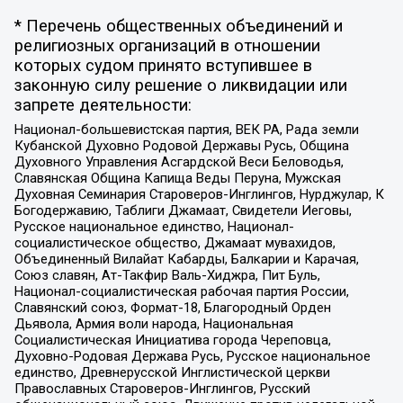
* Перечень общественных объединений и
религиозных организаций в отношении
которых судом принято вступившее в
законную силу решение о ликвидации или
запрете деятельности:
Национал-большевистская партия, ВЕК РА, Рада земли
Кубанской Духовно Родовой Державы Русь, Община
Духовного Управления Асгардской Веси Беловодья,
Славянская Община Капища Веды Перуна, Мужская
Духовная Семинария Староверов-Инглингов, Нурджулар, К
Богодержавию, Таблиги Джамаат, Свидетели Иеговы,
Русское национальное единство, Национал-
социалистическое общество, Джамаат мувахидов,
Объединенный Вилайат Кабарды, Балкарии и Карачая,
Союз славян, Ат-Такфир Валь-Хиджра, Пит Буль,
Национал-социалистическая рабочая партия России,
Славянский союз, Формат-18, Благородный Орден
Дьявола, Армия воли народа, Национальная
Социалистическая Инициатива города Череповца,
Духовно-Родовая Держава Русь, Русское национальное
единство, Древнерусской Инглистической церкви
Православных Староверов-Инглингов, Русский