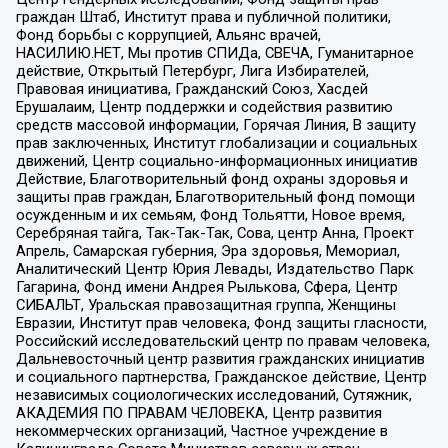
граждан Штаб, Институт права и публичной политики,
Фонд борьбы с коррупцией, Альянс врачей,
НАСИЛИЮ.НЕТ, Мы против СПИДа, СВЕЧА, Гуманитарное
действие, Открытый Петербург, Лига Избирателей,
Правовая инициатива, Гражданский Союз, Хасдей
Ерушалаим, Центр поддержки и содействия развитию
средств массовой информации, Горячая Линия, В защиту
прав заключенных, Институт глобализации и социальных
движений, Центр социально-информационных инициатив
Действие, Благотворительный фонд охраны здоровья и
защиты прав граждан, Благотворительный фонд помощи
осужденным и их семьям, Фонд Тольятти, Новое время,
Серебряная тайга, Так-Так-Так, Сова, центр Анна, Проект
Апрель, Самарская губерния, Эра здоровья, Мемориал,
Аналитический Центр Юрия Левады, Издательство Парк
Гагарина, Фонд имени Андрея Рылькова, Сфера, Центр
СИБАЛЬТ, Уральская правозащитная группа, Женщины
Евразии, Институт прав человека, Фонд защиты гласности,
Российский исследовательский центр по правам человека,
Дальневосточный центр развития гражданских инициатив
и социального партнерства, Гражданское действие, Центр
независимых социологических исследований, Сутяжник,
АКАДЕМИЯ ПО ПРАВАМ ЧЕЛОВЕКА, Центр развития
некоммерческих организаций, Частное учреждение в