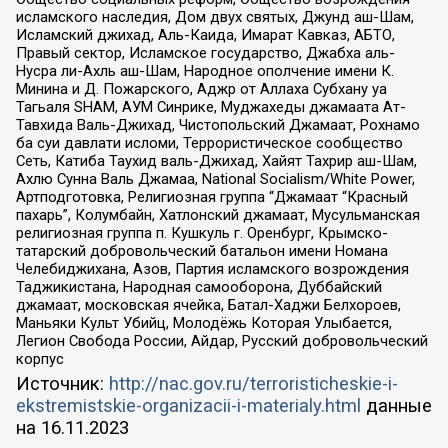
исламского наследия, Дом двух святых, Джунд аш-Шам,
Исламский джихад, Аль-Каида, Имарат Кавказ, АБТО,
Правый сектор, Исламское государство, Джабха аль-
Нусра ли-Ахль аш-Шам, Народное ополчение имени К.
Минина и Д. Пожарского, Аджр от Аллаха Субхану уа
Тагьаля SHAM, АУМ Синрике, Муджахеды джамаата Ат-
Тавхида Валь-Джихад, Чистопольский Джамаат, Рохнамо
ба суи давлати исломи, Террористическое сообщество
Сеть, Катиба Таухид валь-Джихад, Хайят Тахрир аш-Шам,
Ахлю Сунна Валь Джамаа, National Socialism/White Power,
Артподготовка, Религиозная группа “Джамаат “Красный
пахарь”, Колумбайн, Хатлонский джамаат, Мусульманская
религиозная группа п. Кушкуль г. Оренбург, Крымско-
татарский добровольческий батальон имени Номана
Челебиджихана, Азов, Партия исламского возрождения
Таджикистана, Народная самооборона, Дуббайский
джамаат, московская ячейка, Батал-Хаджи Белхороев,
Маньяки Культ Убийц, Молодёжь Которая Улыбается,
Легион Свобода России, Айдар, Русский добровольческий
корпус
Источник:
http://nac.gov.ru/terroristicheskie-i-
ekstremistskie-organizacii-i-materialy.html
данные
на
16.11.2023