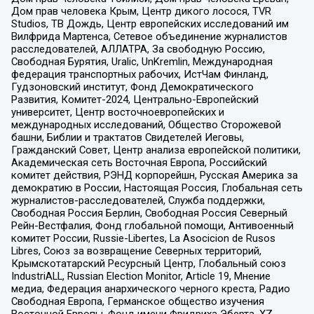
Дом прав человека Крым, Центр дикого лосося, TVR
Studios, ТВ Дождь, Центр европейских исследований им
Вилфрида Мартенса, Сетевое объединение журналистов
расследователей, АЛЛАТРА, За свободную Россию,
Свободная Бурятия, Uralic, UnKremlin, Международная
федерация транспортных рабочих, ИстЧам Финланд,
Гудзоновский институт, Фонд Демократического
Развития, Комитет-2024, Центрально-Европейский
университет, Центр восточноевропейских и
международных исследований, Общество Сторожевой
башни, Библии и трактатов Свидетелей Иеговы,
Гражданский Совет, Центр анализа европейской политики,
Академическая сеть Восточная Европа, Российский
комитет действия, РЭНД корпорейшн, Русская Америка за
демократию в России, Настоящая Россия, Глобальная сеть
журналистов-расследователей, Служба поддержки,
Свободная Россия Берлин, Свободная Россия Северный
Рейн-Вестфалия, Фонд глобальной помощи, Антивоенный
комитет России, Russie-Libertes, La Asocicion de Rusos
Libres, Союз за возвращение Северных территорий,
Крымскотатарский Ресурсный Центр, Глобальный союз
IndustriALL, Russian Election Monitor, Article 19, Мнение
медиа, Федерация анархического черного креста, Радио
Свободная Европа, Германское общество изучения
Восточной Европы, Фонд имени Фридриха Эберта, XZ