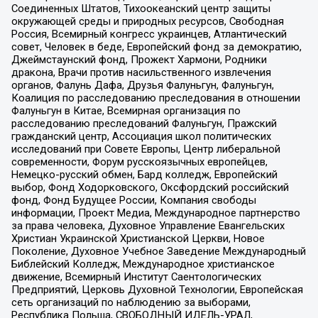
Соединенных Штатов, Тихоокеанский центр защиты
окружающей среды и природных ресурсов, Свободная
Россия, Всемирный конгресс украинцев, Атлантический
совет, Человек в беде, Европейский фонд за демократию,
Джеймстаунский фонд, Прожект Хармони, Родники
дракона, Врачи против насильственного извлечения
органов, Фалунь Дафа, Друзья Фалуньгун, Фалуньгун,
Коалиция по расследованию преследования в отношении
Фалуньгун в Китае, Всемирная организация по
расследованию преследований Фалуньгун, Пражский
гражданский центр, Ассоциация школ политических
исследований при Совете Европы, Центр либеральной
современности, Форум русскоязычных европейцев,
Немецко-русский обмен, Бард колледж, Европейский
выбор, Фонд Ходорковского, Оксфордский российский
фонд, Фонд Будущее России, Компания свободы
информации, Проект Медиа, Международное партнерство
за права человека, Духовное Управление Евангельских
Христиан Украинской Христианской Церкви, Новое
Поколение, Духовное Учебное Заведение Международный
Библейский Колледж, Международное христианское
движение, Всемирный Институт Саентологических
Предприятий, Церковь Духовной Технологии, Европейская
сеть организаций по наблюдению за выборами,
Республика Польша, СВОБОДНЫЙ ИДЕЛЬ-УРАЛ,