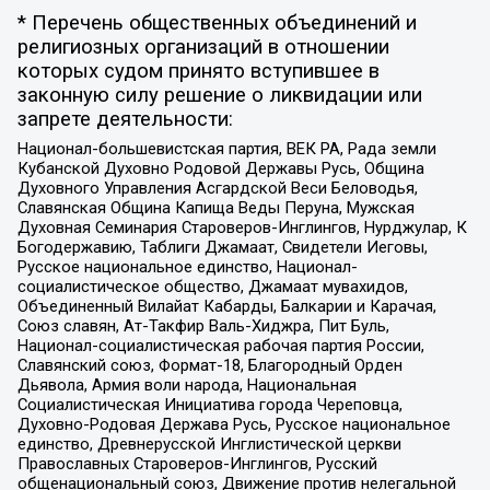
* Перечень общественных объединений и
религиозных организаций в отношении
которых судом принято вступившее в
законную силу решение о ликвидации или
запрете деятельности:
Национал-большевистская партия, ВЕК РА, Рада земли
Кубанской Духовно Родовой Державы Русь, Община
Духовного Управления Асгардской Веси Беловодья,
Славянская Община Капища Веды Перуна, Мужская
Духовная Семинария Староверов-Инглингов, Нурджулар, К
Богодержавию, Таблиги Джамаат, Свидетели Иеговы,
Русское национальное единство, Национал-
социалистическое общество, Джамаат мувахидов,
Объединенный Вилайат Кабарды, Балкарии и Карачая,
Союз славян, Ат-Такфир Валь-Хиджра, Пит Буль,
Национал-социалистическая рабочая партия России,
Славянский союз, Формат-18, Благородный Орден
Дьявола, Армия воли народа, Национальная
Социалистическая Инициатива города Череповца,
Духовно-Родовая Держава Русь, Русское национальное
единство, Древнерусской Инглистической церкви
Православных Староверов-Инглингов, Русский
общенациональный союз, Движение против нелегальной