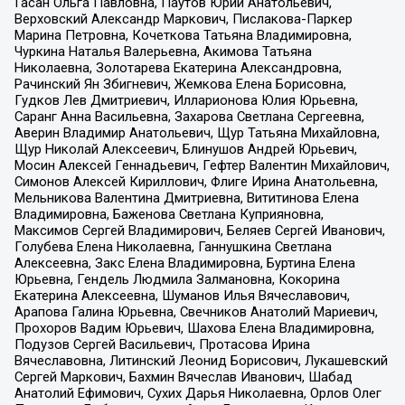
Гасан Ольга Павловна, Паутов Юрий Анатольевич,
Верховский Александр Маркович, Пислакова-Паркер
Марина Петровна, Кочеткова Татьяна Владимировна,
Чуркина Наталья Валерьевна, Акимова Татьяна
Николаевна, Золотарева Екатерина Александровна,
Рачинский Ян Збигневич, Жемкова Елена Борисовна,
Гудков Лев Дмитриевич, Илларионова Юлия Юрьевна,
Саранг Анна Васильевна, Захарова Светлана Сергеевна,
Аверин Владимир Анатольевич, Щур Татьяна Михайловна,
Щур Николай Алексеевич, Блинушов Андрей Юрьевич,
Мосин Алексей Геннадьевич, Гефтер Валентин Михайлович,
Симонов Алексей Кириллович, Флиге Ирина Анатольевна,
Мельникова Валентина Дмитриевна, Вититинова Елена
Владимировна, Баженова Светлана Куприяновна,
Максимов Сергей Владимирович, Беляев Сергей Иванович,
Голубева Елена Николаевна, Ганнушкина Светлана
Алексеевна, Закс Елена Владимировна, Буртина Елена
Юрьевна, Гендель Людмила Залмановна, Кокорина
Екатерина Алексеевна, Шуманов Илья Вячеславович,
Арапова Галина Юрьевна, Свечников Анатолий Мариевич,
Прохоров Вадим Юрьевич, Шахова Елена Владимировна,
Подузов Сергей Васильевич, Протасова Ирина
Вячеславовна, Литинский Леонид Борисович, Лукашевский
Сергей Маркович, Бахмин Вячеслав Иванович, Шабад
Анатолий Ефимович, Сухих Дарья Николаевна, Орлов Олег