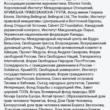
Ассоциация развития журналистики, IStories fonds,
Королевский Институт Международных Отношений,
КРИМСЬКА ПРАВОЗАХИСНА ГРУПА, Фонд имени Генриха
Бёлля, Stichting Bellingcat, Bellingcat Ltd, The Insider, Институт
правовой инициативы Центральной и Восточной Европы,
Фонд Открытой Эстонии, Calvert 22 Foundation, Канадский
украинский конгресс, Институт Макдональда-Лорье,
Украинская национальная федерация Канады,
Декабристы, Международный научный центр им Вудро
Вильсона, Свободная пресса, Возрождение, Всеукраинский
духовный центр , Риддл, Русский антивоенный комитет в
Швеции, Проект Медуза, Фонд Андрея Сахарова, Форум
свободной России, Лига Свободных Наций, Transparеncy
International, Форум Свободных Народов ПостРоссии,
Солидарность с гражданским движением в России –
Solidarus, КрымSOS, Свободный университет, Институт
государственного управления, Форум гражданского
общества Россия, Беллона, Союз жителей островов
Тисима и Хабомаи, Съезд народных депутатов, Гринпис
Интернешнл, Фонд борьбы с коррупцией Инк, Завет
церквей TCCN, Агора, Всемирный фонд природы, BDR
Novaja Gazeta-Europe, Алтай проект, Образовательный дом
прав человека Чернигов, Фонд Дом Прав Человека,
Белорусский дом прав человека имени Бориса Звозскова,
Дом прав человека Тбилиси, Дом прав человека Ереван,