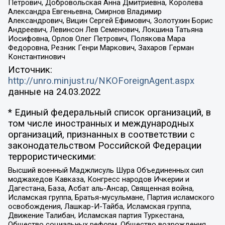
Петрович, Добровольская Анна Дмитриевна, Королева
Александра Евгеньевна, Смирнов Владимир
Александрович, Вицин Сергей Ефимович, Золотухин Борис
Андреевич, Левинсон Лев Семенович, Локшина Татьяна
Иосифовна, Орлов Олег Петрович, Полякова Мара
Федоровна, Резник Генри Маркович, Захаров Герман
Константинович
Источник:
http://unro.minjust.ru/NKOForeignAgent.aspx
данные на
24.03.2022
* Единый федеральный список организаций, в
том числе иностранных и международных
организаций, признанных в соответствии с
законодательством Российской Федерации
террористическими:
Высший военный Маджлисуль Шура Объединенных сил
моджахедов Кавказа, Конгресс народов Ичкерии и
Дагестана, База, Асбат аль-Ансар, Священная война,
Исламская группа, Братья-мусульмане, Партия исламского
освобождения, Лашкар-И-Тайба, Исламская группа,
Движение Талибан, Исламская партия Туркестана,
Общество социальных реформ, Общество возрождения