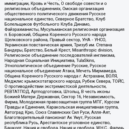
иммиграции, Кровь и Честь, О свободе совести и о
религиозных объединениях, Омская организация
общественного политического движения Русское
национальное единство, Северное Братство, Клуб
Болельщиков Футбольного Клуба Динамо,
Файзрахманисты, Мусульманская религиозная организация
п. Боровский, Община Коренного Русского народа
Щелковского района, Правый сектор, УНА - УНСО,
Украинская повстанческая армия, Тризуб им. Степана
Бандеры, Братство, Белый Крест, Misanthropic division,
Религиозное объединение последователей инглиизма,
Народная Социальная Инициатива, TulaSkins,
Этнополитическое объединение Русские, Русское
национальное объединение Атака, Мечеть Мирмамеда,
Община Коренного Русского народа г. Астрахани, ВОЛЯ,
Меджлис крымскотатарского народа, Рубеж Севера, ТОЙС,
О противодействии экстремистской деятельности,
РЕВТАТПОД, Артподготовка, Штольц, В честь иконы
Божией Матери Державная, Сектор 16, Независимость,
Фирма, Молодежная правозащитная группа МПГ, Курсом
Правды и Единения, Каракольская инициативная группа,
Автоград Крю, Союз Славянских Сил Руси, Алля-Аят,
Благотворительный пансионат Ак Умут, Русская
республика Русь, Арестантское уголовное единство,
Башкорт, Нация и свобода, Нация и свобода, W.H.С., Фалунь