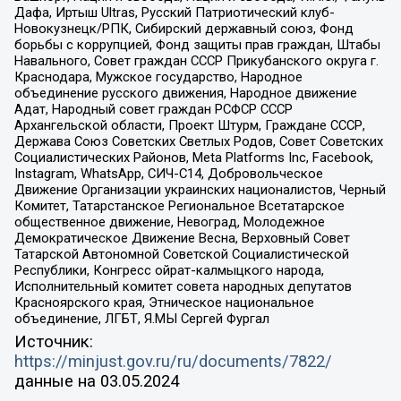
Дафа, Иртыш Ultras, Русский Патриотический клуб-
Новокузнецк/РПК, Сибирский державный союз, Фонд
борьбы с коррупцией, Фонд защиты прав граждан, Штабы
Навального, Совет граждан СССР Прикубанского округа г.
Краснодара, Мужское государство, Народное
объединение русского движения, Народное движение
Адат, Народный совет граждан РСФСР СССР
Архангельской области, Проект Штурм, Граждане СССР,
Держава Союз Советских Светлых Родов, Совет Советских
Социалистических Районов, Meta Platforms Inc, Facebook,
Instagram, WhatsApp, СИЧ-С14, Добровольческое
Движение Организации украинских националистов, Черный
Комитет, Татарстанское Региональное Всетатарское
общественное движение, Невоград, Молодежное
Демократическое Движение Весна, Верховный Совет
Татарской Автономной Советской Социалистической
Республики, Конгресс ойрат-калмыцкого народа,
Исполнительный комитет совета народных депутатов
Красноярского края, Этническое национальное
объединение, ЛГБТ, Я.МЫ Сергей Фургал
Источник:
https://minjust.gov.ru/ru/documents/7822/
данные на
03.05.2024