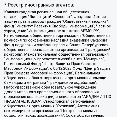
* Реестр иностранных агентов:
Калининградская региональная общественная организация "Экозащита!-Женсовет", Фонд содействия защите прав и свобод граждан "Общественный вердикт", Фонд "Институт Развития Свободы Информации", Частное учреждение "Информационное агентство МЕМО. РУ", Региональная общественная организация "Общественная комиссия по сохранению наследия академика Сахарова", Фонд поддержки свободы прессы, Санкт-Петербургская общественная правозащитная организация "Гражданский контроль", Межрегиональная общественная организация "Информационно-просветительский центр "Мемориал", Региональный Фонд "Центр Защиты Прав Средств Массовой Информации", с 05.12.2023 Фонд "Центр Защиты Прав Средств массовой информации", Региональная общественная благотворительная организация помощи беженцам и мигрантам "Гражданское содействие", Негосударственное образовательное учреждение дополнительного профессионального образования (повышение квалификации) специалистов "АКАДЕМИЯ ПО ПРАВАМ ЧЕЛОВЕКА", Свердловская региональная общественная организация "Сутяжник", Автономная некоммерческая организация "Центр независимых социологических исследований", Союз общественных объединений "Российский исследовательский центр по правам человека", Региональное общественное учреждение научно-информационный центр "МЕМОРИАЛ", Некоммерческая организация "Фонд защиты гласности", Автономная некоммерческая организация "Институт прав человека", Городская общественная организация "Екатеринбургское общество "МЕМОРИАЛ", Городская общественная организация "Рязанское историко-просветительское и правозащитное общество "Мемориал" (Рязанский Мемориал), Челябинский региональный орган общественной самодеятельности – женское общественное объединение "Женщины Евразии", Челябинский региональный орган общественной самодеятельности "Уральская правозащитная группа", Фонд содействия защите здоровья и социальной справедливости имени Андрея Рылькова, Автономная Некоммерческая Организация "Аналитический Центр Юрия Левады", Автономная некоммерческая организация социальной поддержки населения "Проект Апрель", Региональная общественная организация помощи женщинам и детям, находящимся в кризисной ситуации "Информационно-методический центр "Анна", Фонд содействия развитию массовых коммуникаций и правовому просвещению "Так-так-Так", Фонд содействия устойчивому развитию "Серебряная тайга", Свердловский региональный общественный фонд социальных проектов "Новое время", "Idel.Реалии", Кавказ.Реалии, Крым.Реалии, Телеканал Настоящее Время, Татаро-башкирская служба Радио Свобода (Azatliq Radiosi), Радио Свободная Европа/Радио Свобода (PCE/PC), "Сибирь.Реалии", "Фактограф", Благотворительный фонд помощи осужденным и их семьям, Автономная некоммерческая организация "Институт глобализации и социальных движений", Фонд "В защиту прав заключенных", Частное учреждение "Центр поддержки и содействия развитию средств массовой информации", Пензенский региональный общественный благотворительный фонд "Гражданский союз", "Север.Реалии", Некоммерческая организация Фонд "Правовая инициатива", Общество с ограниченной ответственностью "Радио Свободная Европа/Радио Свобода", Чешское информационное агентство "MEDIUM-ORIENT", Красноярская региональная общественная организация "Мы против СПИДа", Камалягин Денис Николаевич, Маркелов Сергей Евгеньевич, Пономарев Лев Александрович, Савицкая Людмила Алексеевна, Автономная некоммерческая организация "Центр по работе с проблемой насилия "НАСИЛИЮ.НЕТ", Межрегиональный профессиональный союз работников здравоохранения "Альянс врачей", Юридическое лицо, зарегистрированное в Латвийской Республике, SIA "Medusa Project" (регистрационный номер 40103797863, дата регистрации 10.06.2014), Некоммерческая организация "Фонд по борьбе с коррупцией", Автономная некоммерческая организация "Институт права и публичной политики", Баданин Роман Сергеевич, Гликин Максим Александрович, Железнова Мария Михайловна, Лукьянова Юлия Сергеевна, Маетная Елизавета Витальевна, Маняхин Петр Борисович, Чуракова Ольга Владимировна, Ярош Юлия Петровна, Юридическое лицо "The Insider SIA", зарегистрированное в Риге, Латвийская Республика (дата регистрации 26.06.2015), являющееся администратором доменного имени интернет-издания "The Insider SIA", https://theins.ru, Постернак Алексей Евгеньевич, Рубин Михаил Аркадьевич, Анин Роман Александрович, Юридическое лицо Istories fonds, зарегистрированное в Латвийской Республике (регистрационный номер 50008295751, дата регистрации 24.02.2020), Великовский Дмитрий Александрович, Долинина Ирина Николаевна, Мароховская Алеся Алексеевна, Шлейнов Роман Юрьевич, Шмагун Олеся Валентиновна, Общество с ограниченной ответственностью "Альтаир 2021", Общество с ограниченной ответственностью "Вега 2021", Общество с ограниченной ответственностью "Главный редактор 2021", Общество с ограниченной ответственностью "Ромашки монолит", Важенков Артем Валерьевич, Ивановская областная общественная организация "Центр гендерных исследований", Гурман Юрий Альбертович, Медиапроект "ОВД-Инфо", Егоров Владимир Владимирович, Жилинский Владимир Александрович, Общество с ограниченной ответственностью "ЗП", Иванова София Юрьевна, Карезина Инна Павловна, Кильтау Екатерина Викторовна, Петров Алексей Викторович, Пискунов Сергей Евгеньевич, Смирнов Сергей Сергеевич, Тихонов Михаил Сергеевич, Общество с ограниченной ответственностью "ЖУРНАЛИСТ-ИНОСТРАННЫЙ АГЕНТ", Арапова Галина Юрьевна, Вольтская Татьяна Анатольевна, Американская компания "Mason G.E.S. Anonymous Foundation" (США), являющаяся владельцем интернет-издания https://mnews.world/, Компания "Stichting Bellingcat", зарегистрированная в Нидерландах (дата регистрации 11.07.2018), Захаров Андрей Вячеславович, Клепиковская Екатерина Дмитриевна, Общество с ограниченной ответственностью "МЕМО", Перл Роман Александрович, Симонов Евгений Алексеевич, Соловьева Елена Анатольевна, Сотников Даниил Владимирович, Сурначева Елизавета Дмитриевна, Автономная некоммерческая организация по защите прав человека и информированию населения "Якутия – Наше Мнение", Общество с ограниченной ответственностью "Москоу диджитал медиа", с 26.01.2023 Общество с ограниченной ответственностью "Чайка Белые сады", Ветошкина Валерия Валерьевна, Заговора Максим Александрович, Межрегиональное общественное движение "Российская ЛГБТ - сеть", Оленичев Максим Владимирович, Павлов Иван Юрьевич, Скворцова Елена Сергеевна, Общество с ограниченной ответственностью "Как бы инагент", Кочетков Игорь Викторович, Общество с ограниченной ответственностью "Честные выборы", Еланчик Олег Александрович, Общество с ограниченной ответственностью "Нобелевский призыв", Гималова Регина Эмилевна, Григорьев Андрей Валерьевич, Григорьева Алина Александровна, Ассоциация по содействию защите прав призывников, альтернативнослужащих и военнослужащих "Правозащитная группа "Гражданин.Армия.Право", Хисамова Регина Фаритовна, Автономная некоммерческая организация по реализации социально-правовых программ "Лилит", Дальневосточное общественное движение "Маяк", Санкт-Петербургская ЛГБТ-инициативная группа "Выход", Инициативная группа ЛГБТ+ "Реверс", Алексеев Андрей Викторович, Бекбулатова Таисия Львовна, Беляев Иван Михайлович, Владыкина Елена Сергеевна, Гельман Марат Александрович, Никульшина Вероника Юрьевна, Толоконникова Надежда Андреевна, Шендерович Виктор Анатольевич, Общество с ограниченной ответственностью "Данное сообщение", Общество с ограниченной ответственностью Издательский дом "Новая глава", Айнбиндер Александра Александровна, Московский комьюнити-центр для ЛГБТ+инициатив, Благотворительный фонд развития филантропии, Deutsche Welle (Германия, Kurt-Schumacher-Strasse 3, 53113 Bonn), Борзунова Мария Михайловна, Воробьев Виктор Викторович, Голубева Анна Львовна, Константинова Алла Михайловна, Малкова Ирина Владимировна, Мурадов Мурад Абдулгалимович, Осетинская Елизавета Николаевна, Понасенков Евгений Николаевич, Ганапольский Матвей Юрьевич, Киселев Евгений Алексеевич, Борухович Ирина Григорьевна, Дремин Иван Тимофеевич, Дубровский Дмитрий Викторович, Красноярская региональная общественная организация поддержки и развития альтернативных образовательных технологий и межкультурных коммуникаций "ИНТЕРРА", Маяковская Екатерина Алексеевна, Фейгин Марк Захарович, Филимонов Андрей Викторович, Дзугкоева Регина Николаевна, Доброхотов Роман Александрович, Дудь Юрий Александрович, Елкин Сергей Владимирович, Кругликов Кирилл Игоревич, Сабунаева Мария Леонидовна, Семенов Алексей Владимирович, Шаинян Карен Багратович, Шульман Екатерина Михайловна, Асафьев Артур Валерьевич, Вахштайн Виктор Семенович, Венедиктов Алексей Алексеевич, Лушникова Екатерина Евгеньевна, Волков Леонид Михайлович, Невзоров Александр Глебович, Пархоменко Сергей Борисович, Сироткин Ярослав Николаевич, Кара-Мурза Владимир Владимирович, Баранова Наталья Владимировна, Гозман Леонид Яковлевич, Кагарлицкий Борис Юльевич, Климарев Михаил Валерьевич, Милов Владимир Станиславович, Автономная некоммерческая организация Краснодарский центр современного искусства "Типография", Моргенштерн Алишер Тагирович, Соболь Любовь Эдуардовна, Общество с ограниченной ответственностью "ЛИЗА НОРМ", Каспаров Гарри Кимович, Ходорковский Михаил Борисович, Общество с ограниченной ответственностью "Апрельские тезисы", Данилович Ирина Брониславовна, Кашин Олег Владимирович, Петров Николай Владимирович, Пивоваров Алексей Владимирович, Соколов Михаил Владимирович, Цветкова Юлия Владимировна, Чичваркин Евгений Александрович, Комитет против пыток/Команда против пыток, Общество с ограниченной ответственностью "Первый научный", Общество с ограниченной ответственностью "Вертолет и ко", Белоцерковская Вероника Борисовна, Кац Максим Евгеньевич, Лазарева Татьяна Юрьевна, Шаведдинов Руслан Табризович, Яшин Илья Валерьевич, Общество с ограниченной ответственностью "Иноагент ААВ", Алешковский Дмитрий Петрович, Альбац Евгения Марковна, Быков Дмитрий Львович, Галямина Юлия Евгеньевна, Лойко Сергей Леонидович, Мартынов Кирилл Константинович, Медведев Сергей Александрович, Крашенинников Федор Геннадиевич, Гордеева Катерина Вл