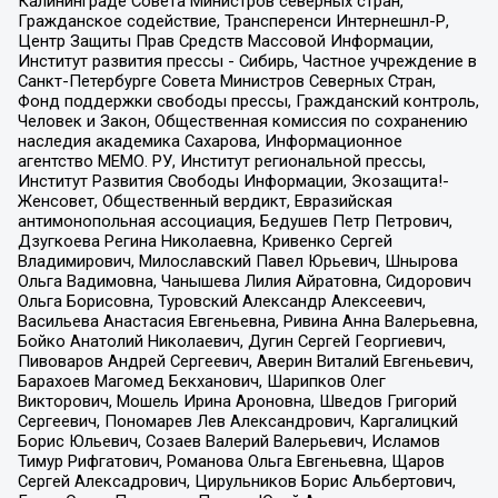
Калининграде Совета Министров северных стран,
Гражданское содействие, Трансперенси Интернешнл-Р,
Центр Защиты Прав Средств Массовой Информации,
Институт развития прессы - Сибирь, Частное учреждение в
Санкт-Петербурге Совета Министров Северных Стран,
Фонд поддержки свободы прессы, Гражданский контроль,
Человек и Закон, Общественная комиссия по сохранению
наследия академика Сахарова, Информационное
агентство МЕМО. РУ, Институт региональной прессы,
Институт Развития Свободы Информации, Экозащита!-
Женсовет, Общественный вердикт, Евразийская
антимонопольная ассоциация, Бедушев Петр Петрович,
Дзугкоева Регина Николаевна, Кривенко Сергей
Владимирович, Милославский Павел Юрьевич, Шнырова
Ольга Вадимовна, Чанышева Лилия Айратовна, Сидорович
Ольга Борисовна, Туровский Александр Алексеевич,
Васильева Анастасия Евгеньевна, Ривина Анна Валерьевна,
Бойко Анатолий Николаевич, Дугин Сергей Георгиевич,
Пивоваров Андрей Сергеевич, Аверин Виталий Евгеньевич,
Барахоев Магомед Бекханович, Шарипков Олег
Викторович, Мошель Ирина Ароновна, Шведов Григорий
Сергеевич, Пономарев Лев Александрович, Каргалицкий
Борис Юльевич, Созаев Валерий Валерьевич, Исламов
Тимур Рифгатович, Романова Ольга Евгеньевна, Щаров
Сергей Алексадрович, Цирульников Борис Альбертович,