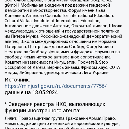
gGmbH, Мобильная академия поддержки гендерной
демократии и миротворчества, Форум имени Льва
Копелева, American Councils for International Education,
Cultural Vistas, Institute of International Education,
Антивоенное движение Антальи, Открытый диалог, Школа
международных отношений и государственной политики
им Питера Мунка, Российско-канадский демократический
альянс, Школа международных отношений им Нормана
Патерсона, Центр Гражданских Свобод, Фонд Бориса
Немцова за Свободу, Фонд имени Фридриха Науманна за
свободу, Феминистское антивоенное сопротивление,
Комитет независимости Ингушетии, Прометей, Stop
Occupation of Karelia, Вернись живым, Фридом Хаус, СОТА
медиа, Либерально-демократическая Лига Украины
Источник:
https://minjust.gov.ru/ru/documents/7756/
данные на
13.05.2024
* Сведения реестра НКО, выполняющих
функции иностранного агента:
Лилит, Правозащитная группа Гражданин.Армия.Право,
Нижегородский центр немецкой и европейской культуры,
Центр гендерных исследований, Фонд защиты прав