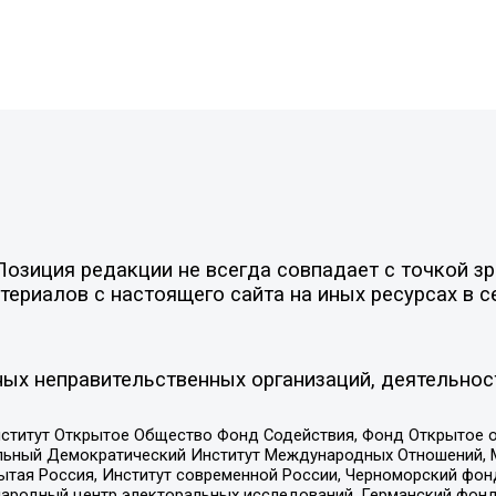
озиция редакции не всегда совпадает с точкой зр
ериалов с настоящего сайта на иных ресурсах в с
ых неправительственных организаций, деятельнос
ститут Открытое Общество Фонд Содействия, Фонд Открытое 
альный Демократический Институт Международных Отношений,
тая Россия, Институт современной России, Черноморский фонд
родный центр электоральных исследований, Германский фонд