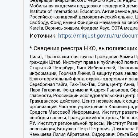
Федерация анархического черного креста, Радио
Мобильная академия поддержки гендерной демократи
Institute of International Education, Антивоенн
Российско-канадский демократический альянс, 
Свободу, Фонд имени Фридриха Науманна за свобо
Karelia, Вернись живым, Фридом Хаус, СОТА меди
Источник:
https://minjust.gov.ru/ru/doc
* Сведения реестра НКО, выполняющих 
Лилит, Правозащитная группа Гражданин.Армия.П
граждан Штаб, Институт права и публичной поли
Открытый Петербург, Лига Избирателей, Правова
информации, Горячая Линия, В защиту прав закл
Благотворительный фонд охраны здоровья и защи
Серебряная тайга, Так-Так-Так, Сова, центр Анн
Парк Гагарина, Фонд имени Андрея Рылькова, Сф
гласности, Российский исследовательский центр 
Гражданское действие, Центр независимых соци
организаций, Частное учреждение в Калининград
Средств Массовой Информации, Институт развити
свободы прессы, Гражданский контроль, Человек
РУ, Институт региональной прессы, Институт Ра
ассоциация, Бедушев Петр Петрович, Дзугкоева 
Чанышева Лилия Айратовна, Сидорович Ольга Бори