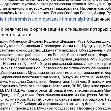
ий джамаат, Мусульманская религиозная группа п. Кушкуль г. 
ртия исламского возрождения Таджикистана, Народная самооб
олодёжь Которая Улыбается, Легион Свобода России, Айдар, Р
ie-i-ekstremistskie-organizacii-i-materialy.html
данные
и религиозных организаций в отношении которых 
 деятельности:
земли Кубанской Духовно Родовой Державы Русь, Община Духо
 Духовная Семинария Староверов-Инглингов, Нурджулар, К Бо
листическое общество, Джамаат мувахидов, Объединенный Вил
иалистическая рабочая партия России, Славянский союз, Форма
ива города Череповца, Духовно-Родовая Держава Русь, Русск
-Инглингов, Русский общенациональный союз, Движение против
 Омская организация общественного политического движения Р
йзрахманисты, Мусульманская религиозная организация п. Бо
краинская повстанческая армия, Тризуб им. Степана Бандеры, Бр
зма, Народная Социальная Инициатива, TulaSkins, Этнополитич
оренного Русского народа г. Астрахани, ВОЛЯ, Меджлис крымс
РЕВТАТПОД, Артподготовка, Штольц, В честь иконы Божией Мате
равды и Единения, Каракольская инициативная группа, Автогра
спублика Русь, Арестантское уголовное единство, Башкорт, Наци
окузнецк/РПК, Сибирский державный союз, Фонд борьбы с кор
округа г. Краснодара, Мужское государство, Народное объедин