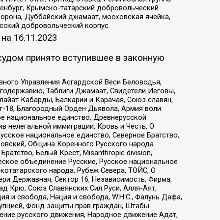
Оренбург, Крымско-татарский добровольческий
орона, Дуббайский джамаат, московская ячейка,
усский добровольческий корпус
 на
16.11.2023
судом принято вступившее в законную
вного Управления Асгардской Веси Беловодья,
годержавию, Таблиги Джамаат, Свидетели Иеговы,
айат Кабарды, Балкарии и Карачая, Союз славян,
т-18, Благородный Орден Дьявола, Армия воли
ое национальное единство, Древнерусской
 нелегальной иммиграции, Кровь и Честь, О
усское национальное единство, Северное Братство,
ровский, Община Коренного Русского народа
атство, Белый Крест, Misanthropic division,
еское объединение Русские, Русское национальное
котатарского народа, Рубеж Севера, ТОЙС, О
ри Державная, Сектор 16, Независимость, Фирма,
д Крю, Союз Славянских Сил Руси, Алля-Аят,
я и свобода, Нация и свобода, W.H.С., Фалунь Дафа,
рупцией, Фонд защиты прав граждан, Штабы
ение русского движения, Народное движение Адат,