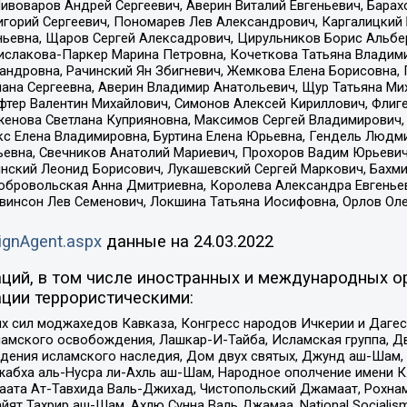
Пивоваров Андрей Сергеевич, Аверин Виталий Евгеньевич, Бара
горий Сергеевич, Пономарев Лев Александрович, Каргалицкий 
ньевна, Щаров Сергей Алексадрович, Цирульников Борис Альбер
ислакова-Паркер Марина Петровна, Кочеткова Татьяна Владими
сандровна, Рачинский Ян Збигневич, Жемкова Елена Борисовна,
лана Сергеевна, Аверин Владимир Анатольевич, Щур Татьяна М
фтер Валентин Михайлович, Симонов Алексей Кириллович, Флиг
женова Светлана Куприяновна, Максимов Сергей Владимирович, 
кс Елена Владимировна, Буртина Елена Юрьевна, Гендель Людм
евна, Свечников Анатолий Мариевич, Прохоров Вадим Юрьевич
инский Леонид Борисович, Лукашевский Сергей Маркович, Бахм
Добровольская Анна Дмитриевна, Королева Александра Евгенье
евинсон Лев Семенович, Локшина Татьяна Иосифовна, Орлов Ол
ignAgent.aspx
данные на
24.03.2022
ций, в том числе иностранных и международных ор
ции террористическими:
ил моджахедов Кавказа, Конгресс народов Ичкерии и Дагеста
ламского освобождения, Лашкар-И-Тайба, Исламская группа, Дв
ения исламского наследия, Дом двух святых, Джунд аш-Шам, 
жабха аль-Нусра ли-Ахль аш-Шам, Народное ополчение имени К.
ата Ат-Тавхида Валь-Джихад, Чистопольский Джамаат, Рохнам
ят Тахрир аш-Шам, Ахлю Сунна Валь Джамаа, National Socialism