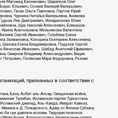
хоев Магомед Бекханович, Шарипков Олег
Борис Юльевич, Созаев Валерий Валерьевич,
тович, Гасан Ольга Павловна, Паутов Юрий
ровна, Чуркина Наталья Валерьевна, Акимова
 Гудков Лев Дмитриевич, Илларионова Юлия
ихайловна, Щур Николай Алексеевич, Блинушов
е Ирина Анатольевна, Мельникова Валентина
Беляев Сергей Иванович, Голубева Елена
ила Залмановна, Кокорина Екатерина Алексеевна,
, Шахова Елена Владимировна, Подузов Сергей
ин Вячеслав Иванович, Шабад Анатолий Ефимович,
вна, Смирнов Владимир Александрович, Вицин
ег Петрович, Полякова Мара Федоровна, Резник
ганизаций, признанных в соответствии с
на, База, Асбат аль-Ансар, Священная война,
ижение Талибан, Исламская партия Туркестана,
Исламский джихад, Аль-Каида, Имарат Кавказ,
 Минина и Д. Пожарского, Аджр от Аллаха Субхану
о ба суи давлати исломи, Террористическое
/White Power, Артподготовка, Религиозная группа