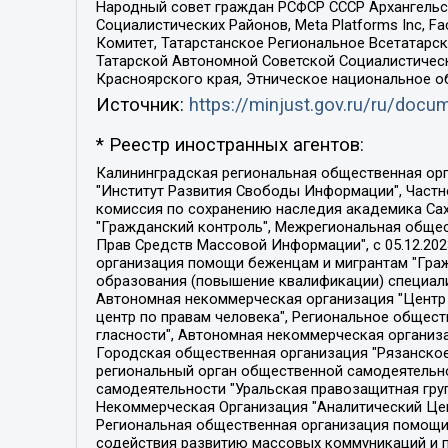
Народный совет граждан РСФСР СССР Архангельск
Социалистических Районов, Meta Platforms Inc, 
Комитет, Татарстанское Региональное Всетатар
Татарской Автономной Советской Социалистическ
Красноярского края, Этническое национальное о
Источник:
https://minjust.gov.ru/ru/doc
* Реестр иностранных агентов:
Калининградская региональная общественная организация "Экозащита!-Женсовет", Фонд содействия защите прав и свобод граждан "Общественный вердикт", Фонд "Институт Развития Свободы Информации", Частное учреждение "Информационное агентство МЕМО. РУ", Региональная общественная организация "Общественная комиссия по сохранению наследия академика Сахарова", Фонд поддержки свободы прессы, Санкт-Петербургская общественная правозащитная организация "Гражданский контроль", Межрегиональная общественная организация "Информационно-просветительский центр "Мемориал", Региональный Фонд "Центр Защиты Прав Средств Массовой Информации", с 05.12.2023 Фонд "Центр Защиты Прав Средств массовой информации", Региональная общественная благотворительная организация помощи беженцам и мигрантам "Гражданское содействие", Негосударственное образовательное учреждение дополнительного профессионального образования (повышение квалификации) специалистов "АКАДЕМИЯ ПО ПРАВАМ ЧЕЛОВЕКА", Свердловская региональная общественная организация "Сутяжник", Автономная некоммерческая организация "Центр независимых социологических исследований", Союз общественных объединений "Российский исследовательский центр по правам человека", Региональное общественное учреждение научно-информационный центр "МЕМОРИАЛ", Некоммерческая организация "Фонд защиты гласности", Автономная некоммерческая организация "Институт прав человека", Городская общественная организация "Екатеринбургское общество "МЕМОРИАЛ", Городская общественная организация "Рязанское историко-просветительское и правозащитное общество "Мемориал" (Рязанский Мемориал), Челябинский региональный орган общественной самодеятельности – женское общественное объединение "Женщины Евразии", Челябинский региональный орган общественной самодеятельности "Уральская правозащитная группа", Фонд содействия защите здоровья и социальной справедливости имени Андрея Рылькова, Автономная Некоммерческая Организация "Аналитический Центр Юрия Левады", Автономная некоммерческая организация социальной поддержки населения "Проект Апрель", Региональная общественная организация помощи женщинам и детям, находящимся в кризисной ситуации "Информационно-методический центр "Анна", Фонд содействия развитию массовых коммуникаций и правовому просвещению "Так-так-Так", Фонд содействия устойчивому развитию "Серебряная тайга", Свердловский региональный общественный фонд социальных проектов "Новое время", "Idel.Реалии", Кавказ.Реалии, Крым.Реалии, Телеканал Настоящее Время, Татаро-башкирская служба Радио Свобода (Azatliq Radiosi), Радио Свободная Европа/Радио Свобода (PCE/PC), "Сибирь.Реалии", "Фактограф", Благотворительный фонд помощи осужденным и их семьям, Автономная некоммерческая организация "Институт глобализации и социальных движений", Фонд "В защиту прав заключенных", Частное учреждение "Центр поддержки и содействия развитию средств массовой информации", Пензенский региональный общественный благотворительный фонд "Гражданский союз", "Север.Реалии", Некоммерческая организация Фонд "Правовая инициатива", 