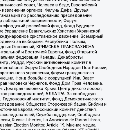
нтический совет, Человек в беде, Европейский
 извлечения органов, Фалунь Дафа, Друзья
рганизация по расследованию преследований
тр либеральной современности, Форум
 Оксфордский российский фонд, Фонд Будущее
е Управление Евангельских Христиан Украинской
еждународное христианское движение, Всемирный
людению за выборами, Республика Польша,
народных Отношений, КРИМСЬКА ПРАВОЗАХИСНА
ы Центральной и Восточной Европы, Фонд Открытой
иональная федерация Канады, Декабристы,
тр , Риддл, Русский антивоенный комитет в
nternational, Форум Свободных Народов ПостРоссии,
дарственного управления, Форум гражданского
рнешнл, Фонд борьбы с коррупцией Инк, Завет
прав человека Чернигов, Фонд Дом Прав Человека,
н, Дом прав человека Крым, Центр дикого лосося,
стов расследователей, АЛЛАТРА, За свободную
д, Гудзоновский институт, Фонд Демократического
сследований, Общество Сторожевой башни, Библии и
сточная Европа, Российский комитет действия,
-расследователей, Служба поддержки, Свободная
 Russie-Libertes, La Asocicion de Rusos Libres,
an Election Monitor, Article 19, Мнение медиа,