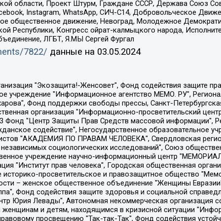
ой области, Проект Штурм, Граждане СССР, Держава Союз Сов
Facebook, Instagram, WhatsApp, СИЧ-С14, Добровольческое Движ
ское общественное движение, Невоград, Молодежное Демократ
ой Республики, Конгресс ойрат-калмыцкого народа, Исполнит
бъединение, ЛГБТ, Я.МЫ Сергей Фургал
uments/7822/
данные на
03.05.2024
Общество с ограниченной ответственностью "Радио Свободная Европа/Радио Свобода", Чешское информационное агентство "MEDIUM-ORIENT", Красноярская региональная общественная организация "Мы против СПИДа", Камалягин Денис Николаевич, Маркелов Сергей Евгеньевич, Пономарев Лев Александрович, Савицкая Людмила Алексеевна, Автономная некоммерческая организация "Центр по работе с проблемой насилия "НАСИЛИЮ.НЕТ", Межрегиональный профессиональный союз работников здравоохранения "Альянс врачей", Юридическое лицо, зарегистрированное в Латвийской Республике, SIA "Medusa Project" (регистрационный номер 40103797863, дата регистрации 10.06.2014), Некоммерческая организация "Фонд по борьбе с коррупцией", Автономная некоммерческая организация "Институт права и публичной политики", Баданин Роман Сергеевич, Гликин Максим Александрович, Железнова Мария Михайловна, Лукьянова Юлия Сергеевна, Маетная Елизавета Витальевна, Маняхин Петр Борисович, Чуракова Ольга Владимировна, Ярош Юлия Петровна, Юридическое лицо "The Insider SIA", зарегистрированное в Риге, Латвийская Республика (дата регистрации 26.06.2015), являющееся администратором доменного имени интернет-издания "The Insider SIA", https://theins.ru, Постернак Алексей Евгеньевич, Рубин Михаил Аркадьевич, Анин Роман Александрович, Юридическое лицо Istories fonds, зарегистрированное в Латвийской Республике (регистрационный номер 50008295751, дата регистрации 24.02.2020), Великовский Дмитрий Александрович, Долинина Ирина Николаевна, Мароховская Алеся Алексеевна, Шлейнов Роман Юрьевич, Шмагун Олеся Валентиновна, Общество с ограниченной ответственностью "Альтаир 2021", Общество с ограниченной ответственностью "Вега 2021", Общество с ограниченной ответственностью "Главный редактор 2021", Общество с ограниченной ответственностью "Ромашки монолит", Важенков Артем Валерьевич, Ивановская областная общественная организация "Центр гендерных исследований", Гурман Юрий Альбертович, Медиапроект "ОВД-Инфо", Егоров Владимир Владимирович, Жилинский Владимир Александрович, Общество с ограниченной ответственностью "ЗП", Иванова София Юрьевна, Карезина Инна Павловна, Кильтау Екатерина Викторовна, Петров Алексей Викторович, Пискунов Сергей Евгеньевич, Смирнов Сергей Сергеевич, Тихонов Михаил Сергеевич, Общество с ограниченной ответственностью "ЖУРНАЛИСТ-ИНОСТРАННЫЙ АГЕНТ", Арапова Галина Юрьевна, Вольтская Татьяна Анатольевна, Американская компания "Mason G.E.S. Anonymous Foundation" (США), являющаяся владельцем интернет-издания https://mnews.world/, Компания "Stichting Bellingcat", зарегистрированная в Нидерландах (дата регистрации 11.07.2018), Захаров Андрей Вячеславович, Клепиковская Екатерина Дмитриевна, Общество с ограниченной ответственностью "МЕМО", Перл Роман Александрович, Симонов Евгений Алексеевич, Соловьева Елена Анатольевна, Сотников Даниил Владимирович, Сурначева Елизавета Дмитриевна, Автономная некоммерческая организация по защите прав человека и информированию населения "Якутия – Наше Мнение", Общество с ограниченной ответственностью "Москоу диджитал медиа", с 26.01.2023 Общество с ограниченной ответственностью "Чайка Белые сады", Ветошкина Валерия Валерьевна, Заговора Максим Александрович, Межрегиональное общественное движение "Российская ЛГБТ - сеть", Оленичев Максим Владимирович, Павлов Иван Юрьевич, Скворцова Елена Сергеевна, Общество с ограниченной ответственностью "Как бы инагент", Кочетков Игорь Викторович, Общество с ограниченной ответственностью "Честные выборы", Еланчик Олег Александрович, Общество с ограниченной ответственностью "Нобелевский призыв", Гималова Регина Эмилевна, Григорьев Андрей Валерьевич, Григорьева Алина Александровна, Ассоциация по содействию защите прав призывников, альтернативнослужащих и военнослужащих "Правозащитная группа "Гражданин.Армия.Право", Хисамова Регина Фаритовна, Автономная некоммерческая организация по реализа