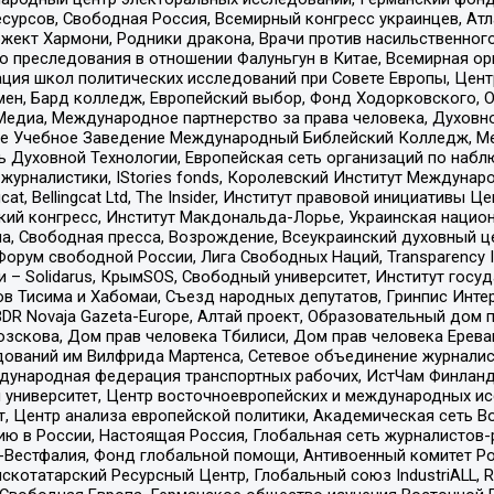
рсов, Свободная Россия, Всемирный конгресс украинцев, Атла
ект Хармони, Родники дракона, Врачи против насильственного
ию преследования в отношении Фалуньгун в Китае, Всемирная о
ация школ политических исследований при Совете Европы, Цен
мен, Бард колледж, Европейский выбор, Фонд Ходорковского,
едиа, Международное партнерство за права человека, Духовно
ое Учебное Заведение Международный Библейский Колледж, М
ь Духовной Технологии, Европейская сеть организаций по наб
урналистики, IStories fonds, Королевский Институт Между
gcat, Bellingcat Ltd, The Insider, Институт правовой инициатив
инский конгресс, Институт Макдональда-Лорье, Украинская нац
, Свободная пресса, Возрождение, Всеукраинский духовный цен
орум свободной России, Лига Свободных Наций, Transparеncy I
– Solidarus, КрымSOS, Свободный университет, Институт госу
в Тисима и Хабомаи, Съезд народных депутатов, Гринпис Инте
DR Novaja Gazeta-Europe, Алтай проект, Образовательный дом 
зскова, Дом прав человека Тбилиси, Дом прав человека Ерева
едований им Вилфрида Мартенса, Сетевое объединение журнали
Международная федерация транспортных рабочих, ИстЧам Финлан
й университет, Центр восточноевропейских и международных и
, Центр анализа европейской политики, Академическая сеть Во
ю в России, Настоящая Россия, Глобальная сеть журналистов
естфалия, Фонд глобальной помощи, Антивоенный комитет России,
татарский Ресурсный Центр, Глобальный союз IndustriALL, Russi