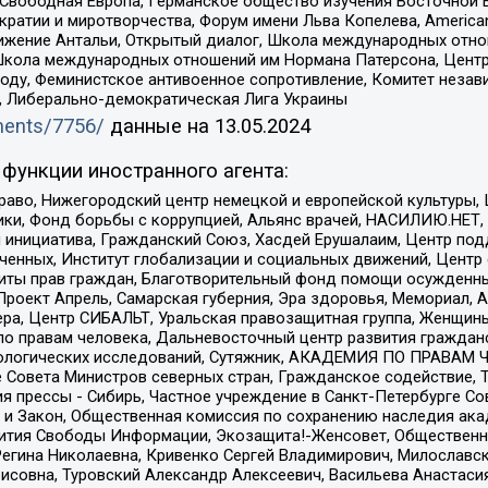
 Свободная Европа, Германское общество изучения Восточной 
и и миротворчества, Форум имени Льва Копелева, American Counci
ое движение Антальи, Открытый диалог, Школа международных отн
Школа международных отношений им Нормана Патерсона, Центр
ду, Феминистское антивоенное сопротивление, Комитет независ
а, Либерально-демократическая Лига Украины
uments/7756/
данные на
13.05.2024
функции иностранного агента:
раво, Нижегородский центр немецкой и европейской культуры,
тики, Фонд борьбы с коррупцией, Альянс врачей, НАСИЛИЮ.НЕТ,
я инициатива, Гражданский Союз, Хасдей Ерушалаим, Центр по
юченных, Институт глобализации и социальных движений, Цент
ты прав граждан, Благотворительный фонд помощи осужденным
а, Проект Апрель, Самарская губерния, Эра здоровья, Мемориал
ера, Центр СИБАЛЬТ, Уральская правозащитная группа, Женщины
по правам человека, Дальневосточный центр развития гражданс
ологических исследований, Сутяжник, АКАДЕМИЯ ПО ПРАВАМ Ч
е Совета Министров северных стран, Гражданское содействие,
я прессы - Сибирь, Частное учреждение в Санкт-Петербурге С
 и Закон, Общественная комиссия по сохранению наследия ак
звития Свободы Информации, Экозащита!-Женсовет, Общественн
Регина Николаевна, Кривенко Сергей Владимирович, Милославс
совна, Туровский Александр Алексеевич, Васильева Анастасия