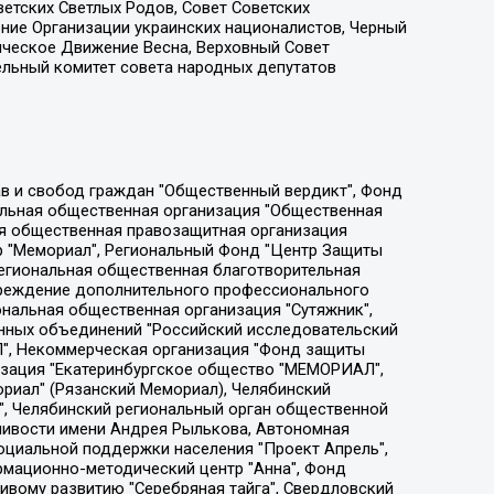
етских Светлых Родов, Совет Советских
ение Организации украинских националистов, Черный
ическое Движение Весна, Верховный Совет
ельный комитет совета народных депутатов
ции социально-правовых программ "Лилит", Дальневосточное общественное движение "Маяк", Санкт-Петербургская ЛГБТ-инициативная группа "Выход", Инициативная группа ЛГБТ+ "Реверс", Алексеев Андрей Викторович, Бекбулатова Таисия Львовна, Беляев Иван Михайлович, Владыкина Елена Сергеевна, Гельман Марат Александрович, Никульшина Вероника Юрьевна, Толоконникова Надежда Андреевна, Шендерович Виктор Анатольевич, Общество с ограниченной ответственностью "Данное сообщение", Общество с ограниченной ответственностью Издательский дом "Новая глава", Айнбиндер Александра Александровна, Московский комьюнити-центр для ЛГБТ+инициатив, Благотворительный фонд развития филантропии, Deutsche Welle (Германия, Kurt-Schumacher-Strasse 3, 53113 Bonn), Борзунова Мария Михайловна, Воробьев Виктор Викторович, Голубева Анна Львовна, Константинова Алла Михайловна, Малкова Ирина Владимировна, Мурадов Мурад Абдулгалимович, Осетинская Елизавета Николаевна, Понасенков Евгений Николаевич, Ганапольский Матвей Юрьевич, Киселев Евгений Алексеевич, Борухович Ирина Григорьевна, Дремин Иван Тимофеевич, Дубровский Дмитрий Викторович, Красноярская региональная общественная организация поддержки и развития альтернативных образовательных технологий и межкультурных коммуникаций "ИНТЕРРА", Маяковская Екатерина Алексеевна, Фейгин Марк Захарович, Филимонов Андрей Викторович, Дзугкоева Регина Николаевна, Доброхотов Роман Александрович, Дудь Юрий Александрович, Елкин Сергей Владимирович, Кругликов Кирилл Игоревич, Сабунаева Мария Леонидовна, Семенов Алексей Владимирович, Шаинян Карен Багратович, Шульман Екатерина Михайловна, Асафьев Артур Валерьевич, Вахштайн Виктор Семенович, Венедиктов Алексей Алексеевич, Лушникова Екатерина Евгеньевна, Волков Леонид Михайлович, Невзоров Александр Глебович, Пархоменко Сергей Борисович, Сироткин Ярослав Николаевич, Кара-Мурза Владимир Владимирович, Баранова Наталья Владимировна, Гозман Леонид Яковлевич, Кагарлицкий Борис Юльевич, Климарев Михаил Валерьевич, Милов Владимир Станиславович, Автономная некоммерческая организация Краснодарский центр современного искусства "Типография", Моргенштерн Алишер Тагирович, Соболь Любовь Эдуардовна, Общество с ограниченной ответственностью "ЛИЗА НОРМ", Каспаров Гарри Кимович, Ходорковский Михаил Борисович, Общество с ограниченной ответственностью "Апрельские тезисы", Данилович Ирина Брониславовна, Кашин Олег Владимирович, Петров Николай Владимирович, Пивоваров Алексей Владимирович, Соколов Михаил Владимирович, Цветкова Юлия Владимировна, Чичваркин Евгений Александрович, Комитет против пыток/Команда против пыток, Общество с ограниченной ответственностью "Первый научный", Общество с ограниченной ответственностью "Вертолет и ко", Белоцерковская Вероника Борисовна, Кац Максим Евгеньевич, Лазарева Татьяна Юрьевна, Шаведдинов Руслан Табризович, Яшин Илья Валерьевич, Общество с ограниченной ответственностью "Иноагент ААВ", Алешковский Дмитрий Петрович, Альбац Евгения Марковна, Быков Дмитрий Львович, Галямина Юлия Евгеньевна, Лойко Сергей Леонидович, Мартынов Кирилл Константинович, Медведев Сергей Александрович, Крашенинников Федор Геннадиевич, Гордеева Катерина Вл