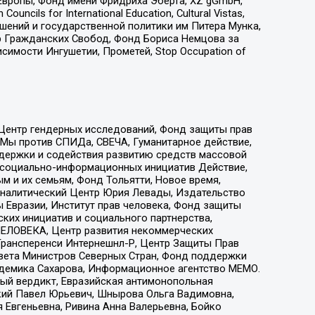
Европы, Фонд имени Фридриха Эберта, XZ gGmbH,
ls for International Education, Cultural Vistas,
ошений и государственной политики им Питера Мунка,
 Гражданских Свобод, Фонд Бориса Немцова за
имости Ингушетии, Прометей, Stop Occupation of
 Центр гендерных исследований, Фонд защиты прав
 Мы против СПИДа, СВЕЧА, Гуманитарное действие,
ддержки и содействия развитию средств массовой
р социально-информационных инициатив Действие,
 и их семьям, Фонд Тольятти, Новое время,
, Аналитический Центр Юрия Левады, Издательство
 Евразии, Институт прав человека, Фонд защиты
ких инициатив и социального партнерства,
ЕЛОВЕКА, Центр развития некоммерческих
 Трансперенси Интернешнл-Р, Центр Защиты Прав
овета Министров Северных Стран, Фонд поддержки
адемика Сахарова, Информационное агентство МЕМО.
ый вердикт, Евразийская антимонопольная
кий Павел Юрьевич, Шнырова Ольга Вадимовна,
 Евгеньевна, Ривина Анна Валерьевна, Бойко