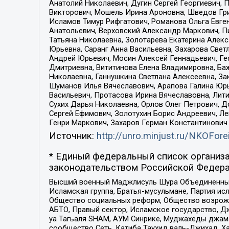
Анатолий Николаевич, Дугин Сергей Георгиевич, 
Викторович, Мошель Ирина Ароновна, Шведов Гри
Исламов Тимур Рифгатович, Романова Ольга Евге
Анатольевич, Верховский Александр Маркович, П
Татьяна Николаевна, Золотарева Екатерина Алек
Юрьевна, Саранг Анна Васильевна, Захарова Свет
Андрей Юрьевич, Мосин Алексей Геннадьевич, Ге
Дмитриевна, Вититинова Елена Владимировна, Ба
Николаевна, Ганнушкина Светлана Алексеевна, За
Шуманов Илья Вячеславович, Арапова Галина Юрь
Васильевич, Протасова Ирина Вячеславовна, Лит
Сухих Дарья Николаевна, Орлов Олег Петрович, 
Сергей Ефимович, Золотухин Борис Андреевич, Л
Генри Маркович, Захаров Герман Константинович
Источник:
http://unro.minjust.ru/NKOFore
* Единый федеральный список организа
законодательством Российской Федера
Высший военный Маджлисуль Шура Объединенных с
Исламская группа, Братья-мусульмане, Партия ис
Общество социальных реформ, Общество возрожд
АБТО, Правый сектор, Исламское государство, Д
уа Тагьаля SHAM, АУМ Синрике, Муджахеды джама
сообщество Сеть, Катиба Таухид валь-Джихад, Хай