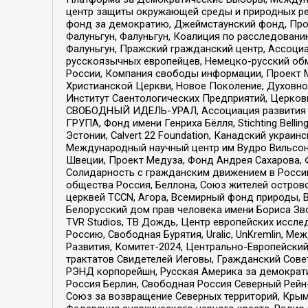
центр защиты окружающей среды и природных ресу
фонд за демократию, Джеймстаунский фонд, Прож
Фалуньгун, Фалуньгун, Коалиция по расследован
Фалуньгун, Пражский гражданский центр, Ассоци
русскоязычных европейцев, Немецко-русский об
России, Компания свободы информации, Проект М
Христианской Церкви, Новое Поколение, Духовн
Институт Саентологических Предприятий, Церков
СВОБОДНЫЙ ИДЕЛЬ-УРАЛ, Ассоциация развития ж
ГРУПА, Фонд имени Генриха Бёлля, Stichting Bellin
Эстонии, Calvert 22 Foundation, Канадский укра
Международный научный центр им Вудро Вильсона
Швеции, Проект Медуза, Фонд Андрея Сахарова, Ф
Солидарность с гражданским движением в России 
общества Россия, Беллона, Союз жителей острово
церквей TCCN, Агора, Всемирный фонд природы, B
Белорусский дом прав человека имени Бориса Зво
TVR Studios, ТВ Дождь, Центр европейских иссл
Россию, Свободная Бурятия, Uralic, UnKremlin, 
Развития, Комитет-2024, Центрально-Европейски
трактатов Свидетелей Иеговы, Гражданский Совет
РЭНД корпорейшн, Русская Америка за демократи
Россия Берлин, Свободная Россия Северный Рейн-В
Союз за возвращение Северных территорий, Крымско