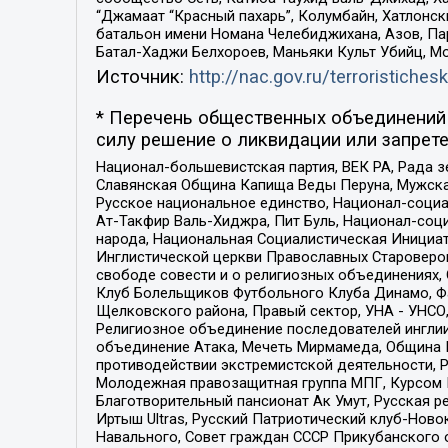
“Джамаат “Красный пахарь”, Колумбайн, Хатлонск
батальон имени Номана Челебиджихана, Азов, Па
Батал-Хаджи Белхороев, Маньяки Культ Убийц, М
Источник:
http://nac.gov.ru/terroristichesk
* Перечень общественных объединений 
силу решение о ликвидации или запрете
Национал-большевистская партия, ВЕК РА, Рада 
Славянская Община Капища Веды Перуна, Мужская
Русское национальное единство, Национал-социа
Ат-Такфир Валь-Хиджра, Пит Буль, Национал-соц
народа, Национальная Социалистическая Инициат
Инглистической церкви Православных Староверов
свободе совести и о религиозных объединениях,
Клуб Болельщиков Футбольного Клуба Динамо, Фа
Щелковского района, Правый сектор, УНА - УНСО, У
Религиозное объединение последователей инглии
объединение Атака, Мечеть Мирмамеда, Община К
противодействии экстремистской деятельности, 
Молодежная правозащитная группа МПГ, Курсом П
Благотворительный пансионат Ак Умут, Русская ре
Иртыш Ultras, Русский Патриотический клуб-Нов
Навального, Совет граждан СССР Прикубанского 