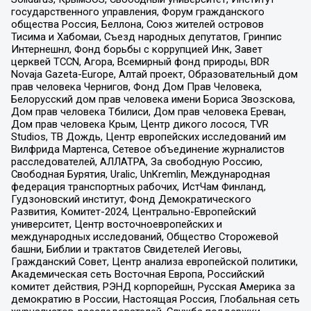
государственного управления, Форум гражданского
общества Россия, Беллона, Союз жителей островов
Тисима и Хабомаи, Съезд народных депутатов, Гринпис
Интернешнл, Фонд борьбы с коррупцией Инк, Завет
церквей TCCN, Агора, Всемирный фонд природы, BDR
Novaja Gazeta-Europe, Алтай проект, Образовательный дом
прав человека Чернигов, Фонд Дом Прав Человека,
Белорусский дом прав человека имени Бориса Звозскова,
Дом прав человека Тбилиси, Дом прав человека Ереван,
Дом прав человека Крым, Центр дикого лосося, TVR
Studios, ТВ Дождь, Центр европейских исследований им
Вилфрида Мартенса, Сетевое объединение журналистов
расследователей, АЛЛАТРА, За свободную Россию,
Свободная Бурятия, Uralic, UnKremlin, Международная
федерация транспортных рабочих, ИстЧам Финланд,
Гудзоновский институт, Фонд Демократического
Развития, Комитет-2024, Центрально-Европейский
университет, Центр восточноевропейских и
международных исследований, Общество Сторожевой
башни, Библии и трактатов Свидетелей Иеговы,
Гражданский Совет, Центр анализа европейской политики,
Академическая сеть Восточная Европа, Российский
комитет действия, РЭНД корпорейшн, Русская Америка за
демократию в России, Настоящая Россия, Глобальная сеть