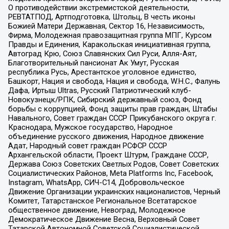
О противодействии экстремистской деятельности,
РЕВТАТПОД, Артподготовка, Штольц, В честь иконы
Божией Матери Державная, Сектор 16, Независимость,
Фирма, Молодежная правозащитная группа МПГ, Курсом
Правды и Единения, Каракольская инициативная группа,
Автоград Крю, Союз Славянских Сил Руси, Алля-Аят,
Благотворительный пансионат Ак Умут, Русская
республика Русь, Арестантское уголовное единство,
Башкорт, Нация и свобода, Нация и свобода, W.H.С., Фалунь
Дафа, Иртыш Ultras, Русский Патриотический клуб-
Новокузнецк/РПК, Сибирский державный союз, Фонд
борьбы с коррупцией, Фонд защиты прав граждан, Штабы
Навального, Совет граждан СССР Прикубанского округа г.
Краснодара, Мужское государство, Народное
объединение русского движения, Народное движение
Адат, Народный совет граждан РСФСР СССР
Архангельской области, Проект Штурм, Граждане СССР,
Держава Союз Советских Светлых Родов, Совет Советских
Социалистических Районов, Meta Platforms Inc, Facebook,
Instagram, WhatsApp, СИЧ-С14, Добровольческое
Движение Организации украинских националистов, Черный
Комитет, Татарстанское Региональное Всетатарское
общественное движение, Невоград, Молодежное
Демократическое Движение Весна, Верховный Совет
Татарской Автономной Советской Социалистической