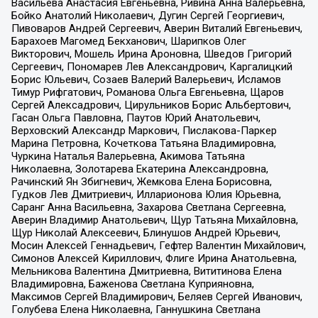
Васильева Анастасия Евгеньевна, Ривина Анна Валерьевна,
Бойко Анатолий Николаевич, Дугин Сергей Георгиевич,
Пивоваров Андрей Сергеевич, Аверин Виталий Евгеньевич,
Барахоев Магомед Бекханович, Шарипков Олег
Викторович, Мошель Ирина Ароновна, Шведов Григорий
Сергеевич, Пономарев Лев Александрович, Каргалицкий
Борис Юльевич, Созаев Валерий Валерьевич, Исламов
Тимур Рифгатович, Романова Ольга Евгеньевна, Щаров
Сергей Алексадрович, Цирульников Борис Альбертович,
Гасан Ольга Павловна, Паутов Юрий Анатольевич,
Верховский Александр Маркович, Пислакова-Паркер
Марина Петровна, Кочеткова Татьяна Владимировна,
Чуркина Наталья Валерьевна, Акимова Татьяна
Николаевна, Золотарева Екатерина Александровна,
Рачинский Ян Збигневич, Жемкова Елена Борисовна,
Гудков Лев Дмитриевич, Илларионова Юлия Юрьевна,
Саранг Анна Васильевна, Захарова Светлана Сергеевна,
Аверин Владимир Анатольевич, Щур Татьяна Михайловна,
Щур Николай Алексеевич, Блинушов Андрей Юрьевич,
Мосин Алексей Геннадьевич, Гефтер Валентин Михайлович,
Симонов Алексей Кириллович, Флиге Ирина Анатольевна,
Мельникова Валентина Дмитриевна, Вититинова Елена
Владимировна, Баженова Светлана Куприяновна,
Максимов Сергей Владимирович, Беляев Сергей Иванович,
Голубева Елена Николаевна, Ганнушкина Светлана