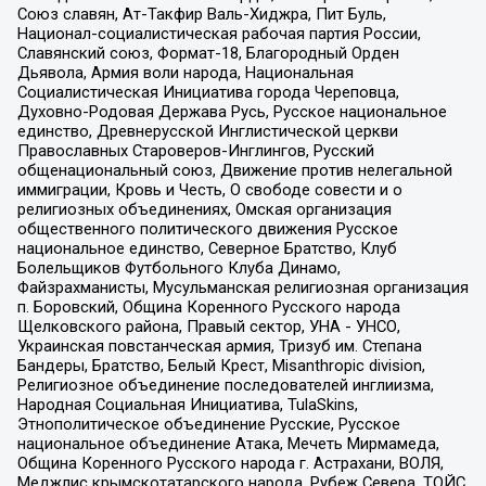
Союз славян, Ат-Такфир Валь-Хиджра, Пит Буль,
Национал-социалистическая рабочая партия России,
Славянский союз, Формат-18, Благородный Орден
Дьявола, Армия воли народа, Национальная
Социалистическая Инициатива города Череповца,
Духовно-Родовая Держава Русь, Русское национальное
единство, Древнерусской Инглистической церкви
Православных Староверов-Инглингов, Русский
общенациональный союз, Движение против нелегальной
иммиграции, Кровь и Честь, О свободе совести и о
религиозных объединениях, Омская организация
общественного политического движения Русское
национальное единство, Северное Братство, Клуб
Болельщиков Футбольного Клуба Динамо,
Файзрахманисты, Мусульманская религиозная организация
п. Боровский, Община Коренного Русского народа
Щелковского района, Правый сектор, УНА - УНСО,
Украинская повстанческая армия, Тризуб им. Степана
Бандеры, Братство, Белый Крест, Misanthropic division,
Религиозное объединение последователей инглиизма,
Народная Социальная Инициатива, TulaSkins,
Этнополитическое объединение Русские, Русское
национальное объединение Атака, Мечеть Мирмамеда,
Община Коренного Русского народа г. Астрахани, ВОЛЯ,
Меджлис крымскотатарского народа, Рубеж Севера, ТОЙС,