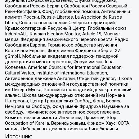
журналистов-расследователей, Служба поддержки,
Свободная Россия Берлин, Свободная Россия Северный
Рейн-Вестфалия, Фонд глобальной помощи, Антивоенный
комитет России, Russie-Libertes, La Asocicion de Rusos
Libres, Союз за возвращение Северных территорий,
Крымскотатарский Ресурсный Центр, Глобальный союз
IndustriALL, Russian Election Monitor, Article 19, Мнение
медиа, Федерация анархического черного креста, Радио
Свободная Европа, Германское общество изучения
Восточной Европы, Фонд имени Фридриха Эберта, XZ
gGmbH, Мобильная академия поддержки гендерной
демократии и миротворчества, Форум имени Льва
Копелева, American Councils for International Education,
Cultural Vistas, Institute of International Education,
Антивоенное движение Антальи, Открытый диалог, Школа
международных отношений и государственной политики
им Питера Мунка, Российско-канадский демократический
альянс, Школа международных отношений им Нормана
Патерсона, Центр Гражданских Свобод, Фонд Бориса
Немцова за Свободу, Фонд имени Фридриха Науманна за
свободу, Феминистское антивоенное сопротивление,
Комитет независимости Ингушетии, Прометей, Stop
Occupation of Karelia, Вернись живым, Фридом Хаус, СОТА
медиа, Либерально-демократическая Лига Украины
Источник: