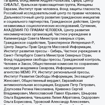
Гагарина, Фонд имени Андрея Рылькова, Сфера, Центр
СИБАЛЬТ, Уральская правозащитная группа, Женщины
Евразии, Институт прав человека, Фонд защиты гласности,
Российский исследовательский центр по правам человека,
Дальневосточный центр развития гражданских инициатив
и социального партнерства, Гражданское действие, Центр
независимых социологических исследований, Сутяжник,
АКАДЕМИЯ ПО ПРАВАМ ЧЕЛОВЕКА, Центр развития
некоммерческих организаций, Частное учреждение в
Калининграде Совета Министров северных стран,
Гражданское содействие, Трансперенси Интернешнл-Р,
Центр Защиты Прав Средств Массовой Информации,
Институт развития прессы - Сибирь, Частное учреждение в
Санкт-Петербурге Совета Министров Северных Стран,
Фонд поддержки свободы прессы, Гражданский контроль,
Человек и Закон, Общественная комиссия по сохранению
наследия академика Сахарова, Информационное
агентство МЕМО. РУ, Институт региональной прессы,
Институт Развития Свободы Информации, Экозащита!-
Женсовет, Общественный вердикт, Евразийская
антимонопольная ассоциация, Бедушев Петр Петрович,
Дзугкоева Регина Николаевна, Кривенко Сергей
Владимирович, Милославский Павел Юрьевич, Шнырова
Ольга Вадимовна, Чанышева Лилия Айратовна, Сидорович
Ольга Борисовна, Туровский Александр Алексеевич,