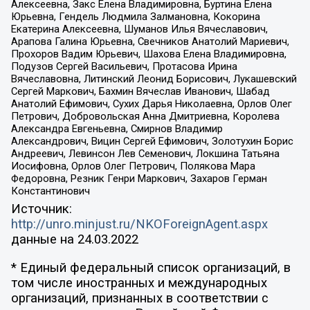
Алексеевна, Закс Елена Владимировна, Буртина Елена
Юрьевна, Гендель Людмила Залмановна, Кокорина
Екатерина Алексеевна, Шуманов Илья Вячеславович,
Арапова Галина Юрьевна, Свечников Анатолий Мариевич,
Прохоров Вадим Юрьевич, Шахова Елена Владимировна,
Подузов Сергей Васильевич, Протасова Ирина
Вячеславовна, Литинский Леонид Борисович, Лукашевский
Сергей Маркович, Бахмин Вячеслав Иванович, Шабад
Анатолий Ефимович, Сухих Дарья Николаевна, Орлов Олег
Петрович, Добровольская Анна Дмитриевна, Королева
Александра Евгеньевна, Смирнов Владимир
Александрович, Вицин Сергей Ефимович, Золотухин Борис
Андреевич, Левинсон Лев Семенович, Локшина Татьяна
Иосифовна, Орлов Олег Петрович, Полякова Мара
Федоровна, Резник Генри Маркович, Захаров Герман
Константинович
Источник:
http://unro.minjust.ru/NKOForeignAgent.aspx
данные на
24.03.2022
* Единый федеральный список организаций, в
том числе иностранных и международных
организаций, признанных в соответствии с