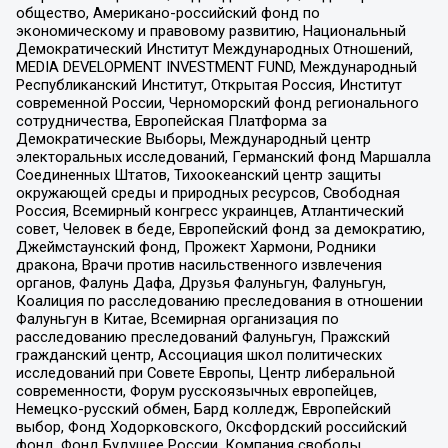
общество, Американо-российский фонд по
экономическому и правовому развитию, Национальный
Демократический Институт Международных Отношений,
MEDIA DEVELOPMENT INVESTMENT FUND, Международный
Республиканский Институт, Открытая Россия, Институт
современной России, Черноморский фонд регионального
сотрудничества, Европейская Платформа за
Демократические Выборы, Международный центр
электоральных исследований, Германский фонд Маршалла
Соединенных Штатов, Тихоокеанский центр защиты
окружающей среды и природных ресурсов, Свободная
Россия, Всемирный конгресс украинцев, Атлантический
совет, Человек в беде, Европейский фонд за демократию,
Джеймстаунский фонд, Прожект Хармони, Родники
дракона, Врачи против насильственного извлечения
органов, Фалунь Дафа, Друзья Фалуньгун, Фалуньгун,
Коалиция по расследованию преследования в отношении
Фалуньгун в Китае, Всемирная организация по
расследованию преследований Фалуньгун, Пражский
гражданский центр, Ассоциация школ политических
исследований при Совете Европы, Центр либеральной
современности, Форум русскоязычных европейцев,
Немецко-русский обмен, Бард колледж, Европейский
выбор, Фонд Ходорковского, Оксфордский российский
фонд, Фонд Будущее России, Компания свободы