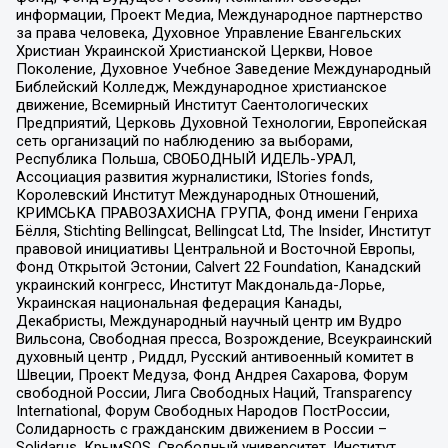
информации, Проект Медиа, Международное партнерство
за права человека, Духовное Управление Евангельских
Христиан Украинской Христианской Церкви, Новое
Поколение, Духовное Учебное Заведение Международный
Библейский Колледж, Международное христианское
движение, Всемирный Институт Саентологических
Предприятий, Церковь Духовной Технологии, Европейская
сеть организаций по наблюдению за выборами,
Республика Польша, СВОБОДНЫЙ ИДЕЛЬ-УРАЛ,
Ассоциация развития журналистики, IStories fonds,
Королевский Институт Международных Отношений,
КРИМСЬКА ПРАВОЗАХИСНА ГРУПА, Фонд имени Генриха
Бёлля, Stichting Bellingcat, Bellingcat Ltd, The Insider, Институт
правовой инициативы Центральной и Восточной Европы,
Фонд Открытой Эстонии, Calvert 22 Foundation, Канадский
украинский конгресс, Институт Макдональда-Лорье,
Украинская национальная федерация Канады,
Декабристы, Международный научный центр им Вудро
Вильсона, Свободная пресса, Возрождение, Всеукраинский
духовный центр , Риддл, Русский антивоенный комитет в
Швеции, Проект Медуза, Фонд Андрея Сахарова, Форум
свободной России, Лига Свободных Наций, Transparеncy
International, Форум Свободных Народов ПостРоссии,
Солидарность с гражданским движением в России –
Solidarus, КрымSOS, Свободный университет, Институт