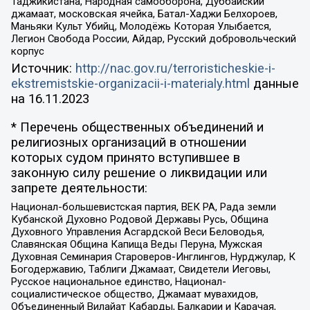
Таджикистана, Народная самооборона, Дуббайский
джамаат, московская ячейка, Батал-Хаджи Белхороев,
Маньяки Культ Убийц, Молодёжь Которая Улыбается,
Легион Свобода России, Айдар, Русский добровольческий
корпус
Источник:
http://nac.gov.ru/terroristicheskie-i-
ekstremistskie-organizacii-i-materialy.html
данные
на
16.11.2023
* Перечень общественных объединений и
религиозных организаций в отношении
которых судом принято вступившее в
законную силу решение о ликвидации или
запрете деятельности:
Национал-большевистская партия, ВЕК РА, Рада земли
Кубанской Духовно Родовой Державы Русь, Община
Духовного Управления Асгардской Веси Беловодья,
Славянская Община Капища Веды Перуна, Мужская
Духовная Семинария Староверов-Инглингов, Нурджулар, К
Богодержавию, Таблиги Джамаат, Свидетели Иеговы,
Русское национальное единство, Национал-
социалистическое общество, Джамаат мувахидов,
Объединенный Вилайат Кабарды, Балкарии и Карачая,