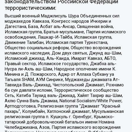
законодательством Российской Федерации
террористическими:
Высший военный Маджлисуль Шура Объединенных сил
моджахедов Кавказа, Конгресс народов Ичкерии и
Дагестана, База, Асбат аль-Ансар, Священная война,
Исламская группа, Братья-мусульмане, Партия исламского
освобождения, Лашкар-И-Тайба, Исламская группа,
Движение Талибан, Исламская партия Туркестана,
Общество социальных реформ, Общество возрождения
исламского наследия, Дом двух святых, Джунд аш-Шам,
Исламский джихад, Аль-Каида, Имарат Кавказ, АБТО,
Правый сектор, Исламское государство, Джабха аль-
Нусра ли-Ахль аш-Шам, Народное ополчение имени К.
Минина и Д. Пожарского, Аджр от Аллаха Субхану уа
Тагьаля SHAM, АУМ Синрике, Муджахеды джамаата Ат-
Тавхида Валь-Джихад, Чистопольский Джамаат, Рохнамо
ба суи давлати исломи, Террористическое сообщество
Сеть, Катиба Таухид валь-Джихад, Хайят Тахрир аш-Шам,
Ахлю Сунна Валь Джамаа, National Socialism/White Power,
Артподготовка, Религиозная группа “Джамаат “Красный
пахарь”, Колумбайн, Хатлонский джамаат, Мусульманская
религиозная группа п. Кушкуль г. Оренбург, Крымско-
татарский добровольческий батальон имени Номана
Челебиджихана, Азов, Партия исламского возрождения