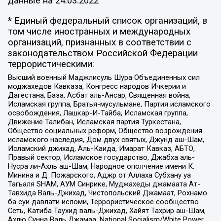
данные на
24.03.2022
* Единый федеральный список организаций, в
том числе иностранных и международных
организаций, признанных в соответствии с
законодательством Российской Федерации
террористическими:
Высший военный Маджлисуль Шура Объединенных сил
моджахедов Кавказа, Конгресс народов Ичкерии и
Дагестана, База, Асбат аль-Ансар, Священная война,
Исламская группа, Братья-мусульмане, Партия исламского
освобождения, Лашкар-И-Тайба, Исламская группа,
Движение Талибан, Исламская партия Туркестана,
Общество социальных реформ, Общество возрождения
исламского наследия, Дом двух святых, Джунд аш-Шам,
Исламский джихад, Аль-Каида, Имарат Кавказ, АБТО,
Правый сектор, Исламское государство, Джабха аль-
Нусра ли-Ахль аш-Шам, Народное ополчение имени К.
Минина и Д. Пожарского, Аджр от Аллаха Субхану уа
Тагьаля SHAM, АУМ Синрике, Муджахеды джамаата Ат-
Тавхида Валь-Джихад, Чистопольский Джамаат, Рохнамо
ба суи давлати исломи, Террористическое сообщество
Сеть, Катиба Таухид валь-Джихад, Хайят Тахрир аш-Шам,
Ахлю Сунна Валь Джамаа, National Socialism/White Power,