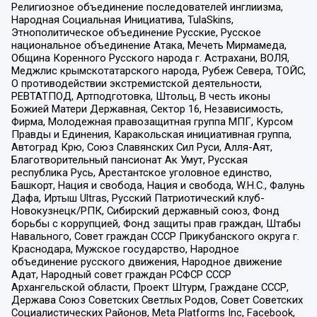
Религиозное объединение последователей инглиизма,
Народная Социальная Инициатива, TulaSkins,
Этнополитическое объединение Русские, Русское
национальное объединение Атака, Мечеть Мирмамеда,
Община Коренного Русского народа г. Астрахани, ВОЛЯ,
Меджлис крымскотатарского народа, Рубеж Севера, ТОЙС,
О противодействии экстремистской деятельности,
РЕВТАТПОД, Артподготовка, Штольц, В честь иконы
Божией Матери Державная, Сектор 16, Независимость,
Фирма, Молодежная правозащитная группа МПГ, Курсом
Правды и Единения, Каракольская инициативная группа,
Автоград Крю, Союз Славянских Сил Руси, Алля-Аят,
Благотворительный пансионат Ак Умут, Русская
республика Русь, Арестантское уголовное единство,
Башкорт, Нация и свобода, Нация и свобода, W.H.С., Фалунь
Дафа, Иртыш Ultras, Русский Патриотический клуб-
Новокузнецк/РПК, Сибирский державный союз, Фонд
борьбы с коррупцией, Фонд защиты прав граждан, Штабы
Навального, Совет граждан СССР Прикубанского округа г.
Краснодара, Мужское государство, Народное
объединение русского движения, Народное движение
Адат, Народный совет граждан РСФСР СССР
Архангельской области, Проект Штурм, Граждане СССР,
Держава Союз Советских Светлых Родов, Совет Советских
Социалистических Районов, Meta Platforms Inc, Facebook,