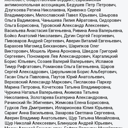
антимонопольная ассоциация, Бедушев Петр Петрович,
Дзугкоева Регина Николаевна, Кривенко Сергей
Владимирович, Милославский Павел Юрьевич, Шнырова
Ольга Вадимовна, Чанышева Лилия Айратовна, Сидорович
Ольга Борисовна, Туровский Александр Алексеевич,
Васильева Анастасия Евгеньевна, Ривина Анна Валерьевна,
Бойко Анатолий Николаевич, Дугин Сергей Георгиевич,
Пивоваров Андрей Сергеевич, Аверин Виталий Евгеньевич,
Барахоев Магомед Бекханович, Шарипков Олег
Викторович, Мошель Ирина Ароновна, Шведов Григорий
Сергеевич, Пономарев Лев Александрович, Каргалицкий
Борис Юльевич, Созаев Валерий Валерьевич, Исламов
Тимур Рифгатович, Романова Ольга Евгеньевна, Щаров
Сергей Алексадрович, Цирульников Борис Альбертович,
Гасан Ольга Павловна, Паутов Юрий Анатольевич,
Верховский Александр Маркович, Пислакова-Паркер
Марина Петровна, Кочеткова Татьяна Владимировна,
Чуркина Наталья Валерьевна, Акимова Татьяна
Николаевна, Золотарева Екатерина Александровна,
Рачинский Ян Збигневич, Жемкова Елена Борисовна,
Гудков Лев Дмитриевич, Илларионова Юлия Юрьевна,
Саранг Анна Васильевна, Захарова Светлана Сергеевна,
Аверин Владимир Анатольевич, Щур Татьяна Михайловна,
Щур Николай Алексеевич, Блинушов Андрей Юрьевич,