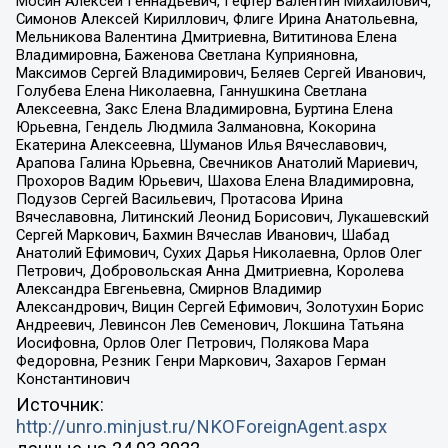
Мосин Алексей Геннадьевич, Гефтер Валентин Михайлович,
Симонов Алексей Кириллович, Флиге Ирина Анатольевна,
Мельникова Валентина Дмитриевна, Вититинова Елена
Владимировна, Баженова Светлана Куприяновна,
Максимов Сергей Владимирович, Беляев Сергей Иванович,
Голубева Елена Николаевна, Ганнушкина Светлана
Алексеевна, Закс Елена Владимировна, Буртина Елена
Юрьевна, Гендель Людмила Залмановна, Кокорина
Екатерина Алексеевна, Шуманов Илья Вячеславович,
Арапова Галина Юрьевна, Свечников Анатолий Мариевич,
Прохоров Вадим Юрьевич, Шахова Елена Владимировна,
Подузов Сергей Васильевич, Протасова Ирина
Вячеславовна, Литинский Леонид Борисович, Лукашевский
Сергей Маркович, Бахмин Вячеслав Иванович, Шабад
Анатолий Ефимович, Сухих Дарья Николаевна, Орлов Олег
Петрович, Добровольская Анна Дмитриевна, Королева
Александра Евгеньевна, Смирнов Владимир
Александрович, Вицин Сергей Ефимович, Золотухин Борис
Андреевич, Левинсон Лев Семенович, Локшина Татьяна
Иосифовна, Орлов Олег Петрович, Полякова Мара
Федоровна, Резник Генри Маркович, Захаров Герман
Константинович
Источник:
http://unro.minjust.ru/NKOForeignAgent.aspx