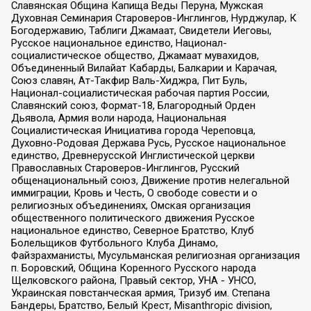
Славянская Община Капища Веды Перуна, Мужская
Духовная Семинария Староверов-Инглингов, Нурджулар, К
Богодержавию, Таблиги Джамаат, Свидетели Иеговы,
Русское национальное единство, Национал-
социалистическое общество, Джамаат мувахидов,
Объединенный Вилайат Кабарды, Балкарии и Карачая,
Союз славян, Ат-Такфир Валь-Хиджра, Пит Буль,
Национал-социалистическая рабочая партия России,
Славянский союз, Формат-18, Благородный Орден
Дьявола, Армия воли народа, Национальная
Социалистическая Инициатива города Череповца,
Духовно-Родовая Держава Русь, Русское национальное
единство, Древнерусской Инглистической церкви
Православных Староверов-Инглингов, Русский
общенациональный союз, Движение против нелегальной
иммиграции, Кровь и Честь, О свободе совести и о
религиозных объединениях, Омская организация
общественного политического движения Русское
национальное единство, Северное Братство, Клуб
Болельщиков Футбольного Клуба Динамо,
Файзрахманисты, Мусульманская религиозная организация
п. Боровский, Община Коренного Русского народа
Щелковского района, Правый сектор, УНА - УНСО,
Украинская повстанческая армия, Тризуб им. Степана
Бандеры, Братство, Белый Крест, Misanthropic division,