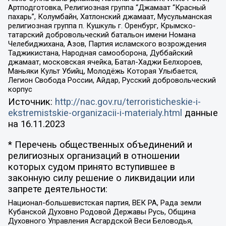
Артподготовка, Религиозная группа “Джамаат “Красный
пахарь”, Колумбайн, Хатлонский джамаат, Мусульманская
религиозная группа п. Кушкуль г. Оренбург, Крымско-
татарский добровольческий батальон имени Номана
Челебиджихана, Азов, Партия исламского возрождения
Таджикистана, Народная самооборона, Дуббайский
джамаат, московская ячейка, Батал-Хаджи Белхороев,
Маньяки Культ Убийц, Молодёжь Которая Улыбается,
Легион Свобода России, Айдар, Русский добровольческий
корпус
Источник:
http://nac.gov.ru/terroristicheskie-i-
ekstremistskie-organizacii-i-materialy.html
данные
на
16.11.2023
* Перечень общественных объединений и
религиозных организаций в отношении
которых судом принято вступившее в
законную силу решение о ликвидации или
запрете деятельности:
Национал-большевистская партия, ВЕК РА, Рада земли
Кубанской Духовно Родовой Державы Русь, Община
Духовного Управления Асгардской Веси Беловодья,