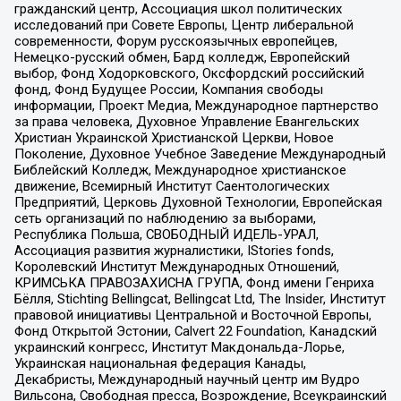
гражданский центр, Ассоциация школ политических
исследований при Совете Европы, Центр либеральной
современности, Форум русскоязычных европейцев,
Немецко-русский обмен, Бард колледж, Европейский
выбор, Фонд Ходорковского, Оксфордский российский
фонд, Фонд Будущее России, Компания свободы
информации, Проект Медиа, Международное партнерство
за права человека, Духовное Управление Евангельских
Христиан Украинской Христианской Церкви, Новое
Поколение, Духовное Учебное Заведение Международный
Библейский Колледж, Международное христианское
движение, Всемирный Институт Саентологических
Предприятий, Церковь Духовной Технологии, Европейская
сеть организаций по наблюдению за выборами,
Республика Польша, СВОБОДНЫЙ ИДЕЛЬ-УРАЛ,
Ассоциация развития журналистики, IStories fonds,
Королевский Институт Международных Отношений,
КРИМСЬКА ПРАВОЗАХИСНА ГРУПА, Фонд имени Генриха
Бёлля, Stichting Bellingcat, Bellingcat Ltd, The Insider, Институт
правовой инициативы Центральной и Восточной Европы,
Фонд Открытой Эстонии, Calvert 22 Foundation, Канадский
украинский конгресс, Институт Макдональда-Лорье,
Украинская национальная федерация Канады,
Декабристы, Международный научный центр им Вудро
Вильсона, Свободная пресса, Возрождение, Всеукраинский