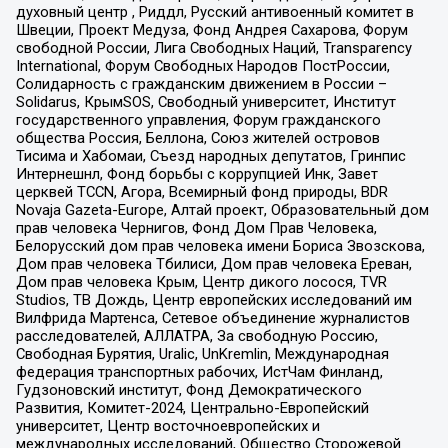
духовный центр , Риддл, Русский антивоенный комитет в
Швеции, Проект Медуза, Фонд Андрея Сахарова, Форум
свободной России, Лига Свободных Наций, Transparеncy
International, Форум Свободных Народов ПостРоссии,
Солидарность с гражданским движением в России –
Solidarus, КрымSOS, Свободный университет, Институт
государственного управления, Форум гражданского
общества Россия, Беллона, Союз жителей островов
Тисима и Хабомаи, Съезд народных депутатов, Гринпис
Интернешнл, Фонд борьбы с коррупцией Инк, Завет
церквей TCCN, Агора, Всемирный фонд природы, BDR
Novaja Gazeta-Europe, Алтай проект, Образовательный дом
прав человека Чернигов, Фонд Дом Прав Человека,
Белорусский дом прав человека имени Бориса Звозскова,
Дом прав человека Тбилиси, Дом прав человека Ереван,
Дом прав человека Крым, Центр дикого лосося, TVR
Studios, ТВ Дождь, Центр европейских исследований им
Вилфрида Мартенса, Сетевое объединение журналистов
расследователей, АЛЛАТРА, За свободную Россию,
Свободная Бурятия, Uralic, UnKremlin, Международная
федерация транспортных рабочих, ИстЧам Финланд,
Гудзоновский институт, Фонд Демократического
Развития, Комитет-2024, Центрально-Европейский
университет, Центр восточноевропейских и
международных исследований, Общество Сторожевой