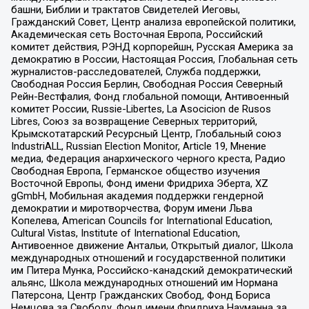
башни, Библии и трактатов Свидетелей Иеговы,
Гражданский Совет, Центр анализа европейской политики,
Академическая сеть Восточная Европа, Российский
комитет действия, РЭНД корпорейшн, Русская Америка за
демократию в России, Настоящая Россия, Глобальная сеть
журналистов-расследователей, Служба поддержки,
Свободная Россия Берлин, Свободная Россия Северный
Рейн-Вестфалия, Фонд глобальной помощи, Антивоенный
комитет России, Russie-Libertes, La Asocicion de Rusos
Libres, Союз за возвращение Северных территорий,
Крымскотатарский Ресурсный Центр, Глобальный союз
IndustriALL, Russian Election Monitor, Article 19, Мнение
медиа, Федерация анархического черного креста, Радио
Свободная Европа, Германское общество изучения
Восточной Европы, Фонд имени Фридриха Эберта, XZ
gGmbH, Мобильная академия поддержки гендерной
демократии и миротворчества, Форум имени Льва
Копелева, American Councils for International Education,
Cultural Vistas, Institute of International Education,
Антивоенное движение Антальи, Открытый диалог, Школа
международных отношений и государственной политики
им Питера Мунка, Российско-канадский демократический
альянс, Школа международных отношений им Нормана
Патерсона, Центр Гражданских Свобод, Фонд Бориса
Немцова за Свободу, Фонд имени Фридриха Науманна за