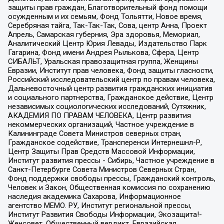
защиты прав граждан, Благотворительный фонд помощи
осужденным и их семьям, Фонд Тольятти, Новое время,
Серебряная тайга, Так-Так-Так, Сова, центр Анна, Проект
Апрель, Самарская губерния, Эра здоровья, Мемориал,
Аналитический Центр Юрия Левады, Издательство Парк
Гагарина, Фонд имени Андрея Рылькова, Сфера, Центр
СИБАЛЬТ, Уральская правозащитная группа, Женщины
Евразии, Институт прав человека, Фонд защиты гласности,
Российский исследовательский центр по правам человека,
Дальневосточный центр развития гражданских инициатив
и социального партнерства, Гражданское действие, Центр
независимых социологических исследований, Сутяжник,
АКАДЕМИЯ ПО ПРАВАМ ЧЕЛОВЕКА, Центр развития
некоммерческих организаций, Частное учреждение в
Калининграде Совета Министров северных стран,
Гражданское содействие, Трансперенси Интернешнл-Р,
Центр Защиты Прав Средств Массовой Информации,
Институт развития прессы - Сибирь, Частное учреждение в
Санкт-Петербурге Совета Министров Северных Стран,
Фонд поддержки свободы прессы, Гражданский контроль,
Человек и Закон, Общественная комиссия по сохранению
наследия академика Сахарова, Информационное
агентство МЕМО. РУ, Институт региональной прессы,
Институт Развития Свободы Информации, Экозащита!-
Женсовет, Общественный вердикт, Евразийская