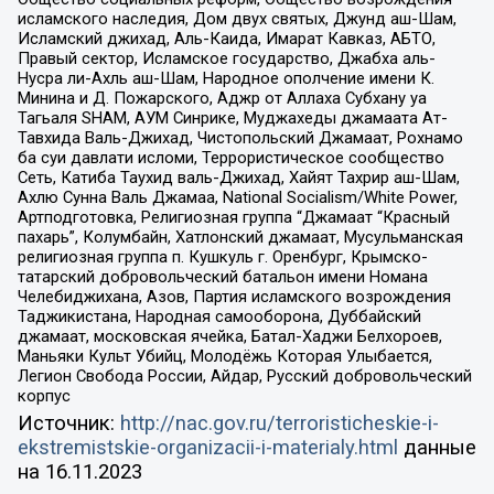
исламского наследия, Дом двух святых, Джунд аш-Шам,
Исламский джихад, Аль-Каида, Имарат Кавказ, АБТО,
Правый сектор, Исламское государство, Джабха аль-
Нусра ли-Ахль аш-Шам, Народное ополчение имени К.
Минина и Д. Пожарского, Аджр от Аллаха Субхану уа
Тагьаля SHAM, АУМ Синрике, Муджахеды джамаата Ат-
Тавхида Валь-Джихад, Чистопольский Джамаат, Рохнамо
ба суи давлати исломи, Террористическое сообщество
Сеть, Катиба Таухид валь-Джихад, Хайят Тахрир аш-Шам,
Ахлю Сунна Валь Джамаа, National Socialism/White Power,
Артподготовка, Религиозная группа “Джамаат “Красный
пахарь”, Колумбайн, Хатлонский джамаат, Мусульманская
религиозная группа п. Кушкуль г. Оренбург, Крымско-
татарский добровольческий батальон имени Номана
Челебиджихана, Азов, Партия исламского возрождения
Таджикистана, Народная самооборона, Дуббайский
джамаат, московская ячейка, Батал-Хаджи Белхороев,
Маньяки Культ Убийц, Молодёжь Которая Улыбается,
Легион Свобода России, Айдар, Русский добровольческий
корпус
Источник:
http://nac.gov.ru/terroristicheskie-i-
ekstremistskie-organizacii-i-materialy.html
данные
на
16.11.2023