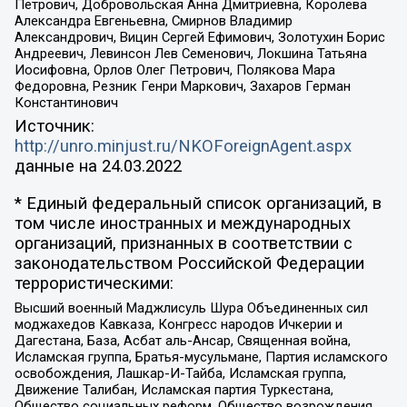
Петрович, Добровольская Анна Дмитриевна, Королева
Александра Евгеньевна, Смирнов Владимир
Александрович, Вицин Сергей Ефимович, Золотухин Борис
Андреевич, Левинсон Лев Семенович, Локшина Татьяна
Иосифовна, Орлов Олег Петрович, Полякова Мара
Федоровна, Резник Генри Маркович, Захаров Герман
Константинович
Источник:
http://unro.minjust.ru/NKOForeignAgent.aspx
данные на
24.03.2022
* Единый федеральный список организаций, в
том числе иностранных и международных
организаций, признанных в соответствии с
законодательством Российской Федерации
террористическими:
Высший военный Маджлисуль Шура Объединенных сил
моджахедов Кавказа, Конгресс народов Ичкерии и
Дагестана, База, Асбат аль-Ансар, Священная война,
Исламская группа, Братья-мусульмане, Партия исламского
освобождения, Лашкар-И-Тайба, Исламская группа,
Движение Талибан, Исламская партия Туркестана,
Общество социальных реформ, Общество возрождения