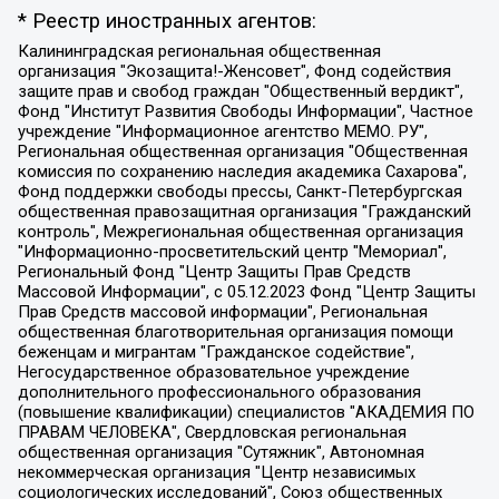
* Реестр иностранных агентов:
Калининградская региональная общественная организация "Экозащита!-Женсовет", Фонд содействия защите прав и свобод граждан "Общественный вердикт", Фонд "Институт Развития Свободы Информации", Частное учреждение "Информационное агентство МЕМО. РУ", Региональная общественная организация "Общественная комиссия по сохранению наследия академика Сахарова", Фонд поддержки свободы прессы, Санкт-Петербургская общественная правозащитная организация "Гражданский контроль", Межрегиональная общественная организация "Информационно-просветительский центр "Мемориал", Региональный Фонд "Центр Защиты Прав Средств Массовой Информации", с 05.12.2023 Фонд "Центр Защиты Прав Средств массовой информации", Региональная общественная благотворительная организация помощи беженцам и мигрантам "Гражданское содействие", Негосударственное образовательное учреждение дополнительного профессионального образования (повышение квалификации) специалистов "АКАДЕМИЯ ПО ПРАВАМ ЧЕЛОВЕКА", Свердловская региональная общественная организация "Сутяжник", Автономная некоммерческая организация "Центр независимых социологических исследований", Союз общественных объединений "Российский исследовательский центр по правам человека", Региональное общественное учреждение научно-информационный центр "МЕМОРИАЛ", Некоммерческая организация "Фонд защиты гласности", Автономная некоммерческая организация "Институт прав человека", Городская общественная организация "Екатеринбургское общество "МЕМОРИАЛ", Городская общественная организация "Рязанское историко-просветительское и правозащитное общество "Мемориал" (Рязанский Мемориал), Челябинский региональный орган общественной самодеятельности – женское общественное объединение "Женщины Евразии", Челябинский региональный орган общественной самодеятельности "Уральская правозащитная группа", Фонд содействия защите здоровья и социальной справедливости имени Андрея Рылькова, Автономная Некоммерческая Организация "Аналитический Центр Юрия Левады", Автономная некоммерческая организация социальной поддержки населения "Проект Апрель", Региональная общественная организация помощи женщинам и детям, находящимся в кризисной ситуации "Информационно-методический центр "Анна", Фонд содействия развитию массовых коммуникаций и правовому просвещению "Так-так-Так", Фонд содействия устойчивому развитию "Серебряная тайга", Свердловский региональный общественный фонд социальных проектов "Новое время", "Idel.Реалии", Кавказ.Реалии, Крым.Реалии, Телеканал Настоящее Время, Татаро-башкирская служба Радио Свобода (Azatliq Radiosi), Радио Свободная Европа/Радио Свобода (PCE/PC), "Сибирь.Реалии", "Фактограф", Благотворительный фонд помощи осужденным и их семьям, Автономная некоммерческая организация "Институт глобализации и социальных движений", Фонд "В защиту прав заключенных", Частное учреждение "Центр поддержки и содействия развитию средств массовой информации", Пензенский региональный общественный благотворительный фонд "Гражданский союз", "Север.Реалии", Некоммерческая организация Фонд "Правовая инициатива", Общество с ограниченной ответственностью "Радио Свободная Европа/Радио Свобода", Чешское информационное агентство "MEDIUM-ORIENT", Красноярская региональная общественная организация "Мы против СПИДа", Камалягин Денис Николаевич, Маркелов Сергей Евгеньевич, Пономарев Лев Александрович, Савицкая Людмила Алексеевна, Автономная некоммерческая организация "Центр по работе с проблемой насилия "НАСИЛИЮ.НЕТ", Межрегиональный профессиональный союз работников здравоохранения "Альянс врачей", Юридическое лицо, зарегистрированное в Латвийской Республике, SIA "Medusa Project" (регистрационный номер 40103797863, дата регистрации 10.06.2014), Некоммерческая организация "Фонд по борьбе с коррупцией", Автономная некоммерческая организация "Институт права и публичной политики", Баданин Роман Сергеевич, Гликин Максим Александрович, Железнова Мария Михайловна, Лукьянова Юлия Сергеевна, Маетная Елизавета Витальевна, Маняхин Петр Борисович, Чуракова Ольга Владимировна, Ярош Юлия Петровна, Юридическое лицо "The Insider SIA", зарегистрированное в Риге, Латвийская Республика (дата регистрации 26.06.2015), являющееся администратором доменного имени интернет-издания "The Insider SIA", https://theins.ru, Постернак Алексей Евгеньевич, Рубин Михаил Аркадьевич, Анин Роман Александрович, Юридическое лицо Istories fonds, зарегистрированное в Латвийской Республике (регистрационный номер 50008295751, дата регистрации 24.02.2020), Великовский Дмитрий Александрович, Долинина Ирина Николаевна, Мароховская Алеся Алексеевна, Шлейнов Роман Юрьевич, Шмагун Олеся Валентиновна, Общество с ограниченной ответственностью "Альтаир 2021", Общество с ограниченной ответственностью "Вега 2021", Общество с ограниченной ответственностью "Главный редактор 2021", Общество с ограниченной ответственностью "Ромашки монолит", Важенков Артем Валерьевич, Ивановская областная общественная организация "Центр гендерных исследований", Гурман Юрий Альбертович, Медиапроект "ОВД-Инфо", Егоров Владимир Владимирович, Жилинский Владимир Александрович, Общество с ограниченной ответственностью "ЗП", Иванова София Юрьевна, Карезина Инна Павловна, Кильтау Екатерина Викторовна, Петров Алексей Викторович, Пискунов Сергей Евгеньевич, Смирнов Сергей Сергеевич, Тихонов Михаил Сергеевич, Общество с ограниченной ответственностью "ЖУРНАЛИСТ-ИНОСТРАННЫЙ АГЕНТ", Арапова Галина Юрьевна, Вольтская Татьяна Анатольевна, Американская компания "Mason G.E.S. Anonymous Foundation" (США), являющаяся владельцем интернет-издания https://mnews.world/, Компания "Stichting Bellingcat", зарегистрированная в Нидерландах (дата регистрации 11.07.2018), Захаров Андрей Вячеславович, Клепиковская Екатерина Дмитриевна, Общество с ограниченной ответственностью "МЕМО", Перл Роман Александрович, Симонов Евгений Алексеевич, Соловьева Елена Анатольевна, Сотников Даниил Владимирович, Сурначева Елизавета Дмитриевна, Автономная некоммерческая организация по защите прав человека и информированию населения "Якутия – Наше Мнение", Общество с ограниченной ответственностью "Москоу диджитал медиа", с 26.01.2023 Общество с ограниченной ответственностью "Чайка Белые сады", Ветошкина Валерия Валерьевна, Заговора Максим Александрович, Межрегиональное общественное движение "Российская ЛГБТ - сеть", Оленичев Максим Владимирович, Павлов Иван Юрьевич, Скворцова Елена Сергеевна, Общество с ограниченной ответственностью "Как бы инагент", Кочетков Игорь Викторович, Общество с ограниченной ответственностью "Честные выборы", Еланчик Олег Александрович, Общество с ограниченной ответственностью "Нобелевский призыв", Гималова Регина Эмилевна, Григорьев Андрей Валерьевич, Григорьева Алина Александровна, Ассоциация по содействию защите прав призывников, альтернативнослужащих и военнослужащих "Правозащитная группа "Гражданин.Армия.Право", Хисамова Регина Фаритовна, Автономная некоммерческая организация по реализации социально-правовых программ "Лилит", Дальневосточное общественное движение "Маяк", Санкт-Петербургская ЛГБТ-инициативная группа "Выход", Инициативная группа ЛГБТ+ "Реверс", Алексеев Андрей Викторович, Бекбулатова Таисия Львовна, Беляев Иван Михайлович, Владыкина Елена Сергеевна, Гельман Марат Александрович, Никульшина Вероника Юрьевна, Толоконникова Надежда Андреевна, Шендерович Виктор Анатольевич, Общество с ограниченной ответственностью "Данное сообщение", Общество с ограниченной ответственностью Издательский дом "Новая глава", Айнбиндер Александра Александровна, Московский комьюнити-центр для ЛГБТ+инициатив, Благотворительный фонд развития филантропии, Deutsche Welle (Германия, Kurt-Schumacher-Strasse 3, 53113 Bonn), Борзунова Мария Михайловна, Воробьев Виктор Викторович, Голубева Анна Львовна, Константинова Алла Михайловна, Малкова Ирина Владимировна, Мурадов Мурад Абдулгалимович, Осетинская Елизавета Николаевна, Понасенков Евгений Николаевич, Ганапольский Матвей Юрьевич, Киселев Евгений Алексеевич, Борухович Ирина Григорьевна, Дремин Иван Тимофеевич, Дубровский Дмитрий Викторович, Красноярская региональная общественная организация поддержки и развития альтернативных образовательных технологий и межкультурных коммуникаций "ИНТЕРРА", Маяковская Екатерина Алексеевна, Фейгин Марк Захарович, Филимонов Андрей Викторович, Дзугкоева Регина Николаевна, Доброхотов Роман Александрович, Дудь Юрий Александрович, Елкин Сергей Владимирович, Кругликов Кирилл Игоревич, Сабунаева Мария Леонидовна, Семенов Алексей Владимирович, Шаинян Карен Багратович, Шульман Екатерина Михайловна, Асафьев Артур Валерьевич, Вахштайн Виктор Семенович, Венедиктов Алексей Алексеевич, Лушникова Екатерина Евгеньевна, Волков Леонид Михайлович, Невзоров Александр Глебович, Пархоменко Сергей Борисович, Сироткин Ярослав Николаевич, Кара-Мурза Владимир Владимирович, Баранова Наталья Владимировна, Гозман Леонид Яковлевич, Кагарлицкий Борис Юльевич, Климарев Михаил Валерьевич, Милов Владимир Станиславович, Автономная некоммерческая организация Краснодарский центр современного искусства "Типография", Моргенштерн Алишер Тагирович, Соболь Любовь Эдуардовна, Общество с ограниченной ответственностью "ЛИЗА НОРМ", Каспаров Гарри Кимович, Ходорковский Михаил Борисович, Общество с ограниченной ответственностью "Апрельские тезисы", Данилович Ирина Брониславовна, Кашин Олег Владимирович, Петров Николай Владимирович, Пивоваров Алексей Владимирович, Соколов Михаил Владимирович, Цветкова Юлия Владимировна, Чичваркин Евгений Александрович, Комитет против пыток/Команда против пыток, Общество с ограниченной ответственностью "Первый научный", Общество с ограниченной ответственностью "Вертолет и ко", Белоцерковская Вероника Борисовна, Кац Максим Евгеньевич, Лазарева Татьяна Юрьевна, Шаведдинов Руслан Табризович, Яшин Илья Валерьевич, Общество с ограниченной ответственностью "Иноагент ААВ", Алешковский Дмитрий Петрович, Альбац Евгения Марковна, Быков Дмитрий Львович, Галямина Юлия Евгеньевна, Лойко Сергей Леонидович, Мартынов Кирилл Константинович, Медведев Сергей Александрович, Крашенинников Федор Геннадиевич, Гордеева Катерина Вл