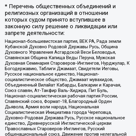
* Перечень общественных объединений и
религиозных организаций в отношении
которых судом принято вступившее в
законную силу решение о ликвидации или
запрете деятельности:
Национал-большевистская партия, ВЕК РА, Рада земли
Кубанской Духовно Родовой Державы Русь, Община
Духовного Управления Асгардской Веси Беловодья,
Славянская Община Капища Веды Перуна, Мужская
Духовная Семинария Староверов-Инглингов, Нурджулар, К
Богодержавию, Таблиги Джамаат, Свидетели Иеговы,
Русское национальное единство, Национал-
социалистическое общество, Джамаат мувахидов,
Объединенный Вилайат Кабарды, Балкарии и Карачая,
Союз славян, Ат-Такфир Валь-Хиджра, Пит Буль,
Национал-социалистическая рабочая партия России,
Славянский союз, Формат-18, Благородный Орден
Дьявола, Армия воли народа, Национальная
Социалистическая Инициатива города Череповца,
Духовно-Родовая Держава Русь, Русское национальное
единство, Древнерусской Инглистической церкви
Православных Староверов-Инглингов, Русский
общенациональный союз, Движение против нелегальной