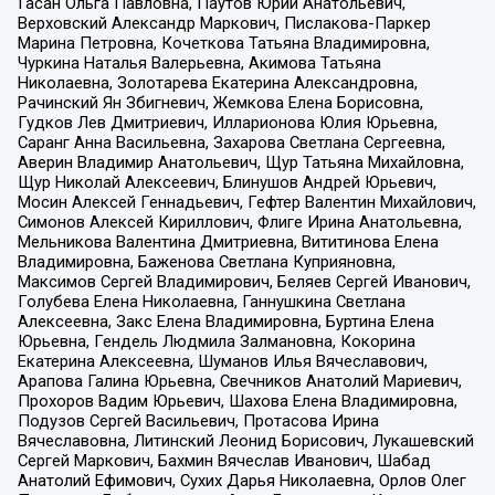
Гасан Ольга Павловна, Паутов Юрий Анатольевич,
Верховский Александр Маркович, Пислакова-Паркер
Марина Петровна, Кочеткова Татьяна Владимировна,
Чуркина Наталья Валерьевна, Акимова Татьяна
Николаевна, Золотарева Екатерина Александровна,
Рачинский Ян Збигневич, Жемкова Елена Борисовна,
Гудков Лев Дмитриевич, Илларионова Юлия Юрьевна,
Саранг Анна Васильевна, Захарова Светлана Сергеевна,
Аверин Владимир Анатольевич, Щур Татьяна Михайловна,
Щур Николай Алексеевич, Блинушов Андрей Юрьевич,
Мосин Алексей Геннадьевич, Гефтер Валентин Михайлович,
Симонов Алексей Кириллович, Флиге Ирина Анатольевна,
Мельникова Валентина Дмитриевна, Вититинова Елена
Владимировна, Баженова Светлана Куприяновна,
Максимов Сергей Владимирович, Беляев Сергей Иванович,
Голубева Елена Николаевна, Ганнушкина Светлана
Алексеевна, Закс Елена Владимировна, Буртина Елена
Юрьевна, Гендель Людмила Залмановна, Кокорина
Екатерина Алексеевна, Шуманов Илья Вячеславович,
Арапова Галина Юрьевна, Свечников Анатолий Мариевич,
Прохоров Вадим Юрьевич, Шахова Елена Владимировна,
Подузов Сергей Васильевич, Протасова Ирина
Вячеславовна, Литинский Леонид Борисович, Лукашевский
Сергей Маркович, Бахмин Вячеслав Иванович, Шабад
Анатолий Ефимович, Сухих Дарья Николаевна, Орлов Олег