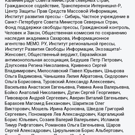
Калининграде Совета Министров северных стран,
Гражданское содействие, Трансперенси Интернешнл-Р,
Центр Защиты Прав Средств Массовой Информации,
Институт развития прессы - Сибирь, Частное учреждение в
Санкт-Петербурге Совета Министров Северных Стран,
Фонд поддержки свободы прессы, Гражданский контроль,
Человек и Закон, Общественная комиссия по сохранению
наследия академика Сахарова, Информационное
агентство МЕМО. РУ, Институт региональной прессы,
Институт Развития Свободы Информации, Экозащита!-
Женсовет, Общественный вердикт, Евразийская
антимонопольная ассоциация, Бедушев Петр Петрович,
Дзугкоева Регина Николаевна, Кривенко Сергей
Владимирович, Милославский Павел Юрьевич, Шнырова
Ольга Вадимовна, Чанышева Лилия Айратовна, Сидорович
Ольга Борисовна, Туровский Александр Алексеевич,
Васильева Анастасия Евгеньевна, Ривина Анна Валерьевна,
Бойко Анатолий Николаевич, Дугин Сергей Георгиевич,
Пивоваров Андрей Сергеевич, Аверин Виталий Евгеньевич,
Барахоев Магомед Бекханович, Шарипков Олег
Викторович, Мошель Ирина Ароновна, Шведов Григорий
Сергеевич, Пономарев Лев Александрович, Каргалицкий
Борис Юльевич, Созаев Валерий Валерьевич, Исламов
Тимур Рифгатович, Романова Ольга Евгеньевна, Щаров
Сергей Алексадрович, Цирульников Борис Альбертович,