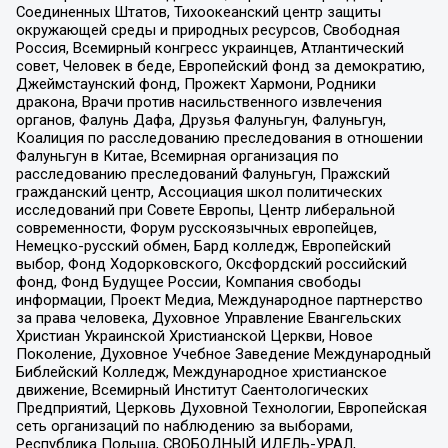
Соединенных Штатов, Тихоокеанский центр защиты
окружающей среды и природных ресурсов, Свободная
Россия, Всемирный конгресс украинцев, Атлантический
совет, Человек в беде, Европейский фонд за демократию,
Джеймстаунский фонд, Прожект Хармони, Родники
дракона, Врачи против насильственного извлечения
органов, Фалунь Дафа, Друзья Фалуньгун, Фалуньгун,
Коалиция по расследованию преследования в отношении
Фалуньгун в Китае, Всемирная организация по
расследованию преследований Фалуньгун, Пражский
гражданский центр, Ассоциация школ политических
исследований при Совете Европы, Центр либеральной
современности, Форум русскоязычных европейцев,
Немецко-русский обмен, Бард колледж, Европейский
выбор, Фонд Ходорковского, Оксфордский российский
фонд, Фонд Будущее России, Компания свободы
информации, Проект Медиа, Международное партнерство
за права человека, Духовное Управление Евангельских
Христиан Украинской Христианской Церкви, Новое
Поколение, Духовное Учебное Заведение Международный
Библейский Колледж, Международное христианское
движение, Всемирный Институт Саентологических
Предприятий, Церковь Духовной Технологии, Европейская
сеть организаций по наблюдению за выборами,
Республика Польша, СВОБОДНЫЙ ИДЕЛЬ-УРАЛ,