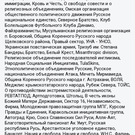
иммиграции, Кровь и Честь, О свободе совести и о
религиозных объединениях, Омская организация
общественного политического движения Русское
национальное единство, Северное Братство, Клуб
Болельщиков Футбольного Клуба Динамо,
Файзрахманисты, Мусульманская религиозная организация
п. Боровский, Община Коренного Русского народа
Щелковского района, Правый сектор, УНА - УНСО,
Украинская повстанческая армия, Тризуб им. Степана
Бандеры, Братство, Белый Крест, Misanthropic division,
Религиозное объединение последователей инглиизма,
Народная Социальная Инициатива, TulaSkins,
Этнополитическое объединение Русские, Русское
национальное объединение Атака, Мечеть Мирмамеда,
Община Коренного Русского народа г. Астрахани, ВОЛЯ,
Меджлис крымскотатарского народа, Рубеж Севера, ТОЙС,
О противодействии экстремистской деятельности,
РЕВТАТПОД, Артподготовка, Штольц, В честь иконы
Божией Матери Державная, Сектор 16, Независимость,
Фирма, Молодежная правозащитная группа МПГ, Курсом
Правды и Единения, Каракольская инициативная группа,
Автоград Крю, Союз Славянских Сил Руси, Алля-Аят,
Благотворительный пансионат Ак Умут, Русская
республика Русь, Арестантское уголовное единство,
Башкорт, Нация и свобода, Нация и свобода, W.H.С., Фалунь