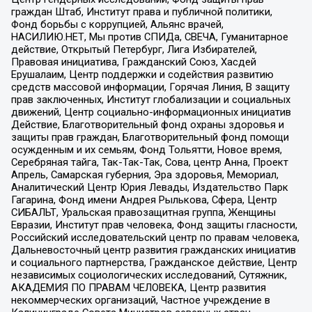
граждан Штаб, Институт права и публичной политики,
Фонд борьбы с коррупцией, Альянс врачей,
НАСИЛИЮ.НЕТ, Мы против СПИДа, СВЕЧА, Гуманитарное
действие, Открытый Петербург, Лига Избирателей,
Правовая инициатива, Гражданский Союз, Хасдей
Ерушалаим, Центр поддержки и содействия развитию
средств массовой информации, Горячая Линия, В защиту
прав заключенных, Институт глобализации и социальных
движений, Центр социально-информационных инициатив
Действие, Благотворительный фонд охраны здоровья и
защиты прав граждан, Благотворительный фонд помощи
осужденным и их семьям, Фонд Тольятти, Новое время,
Серебряная тайга, Так-Так-Так, Сова, центр Анна, Проект
Апрель, Самарская губерния, Эра здоровья, Мемориал,
Аналитический Центр Юрия Левады, Издательство Парк
Гагарина, Фонд имени Андрея Рылькова, Сфера, Центр
СИБАЛЬТ, Уральская правозащитная группа, Женщины
Евразии, Институт прав человека, Фонд защиты гласности,
Российский исследовательский центр по правам человека,
Дальневосточный центр развития гражданских инициатив
и социального партнерства, Гражданское действие, Центр
независимых социологических исследований, Сутяжник,
АКАДЕМИЯ ПО ПРАВАМ ЧЕЛОВЕКА, Центр развития
некоммерческих организаций, Частное учреждение в