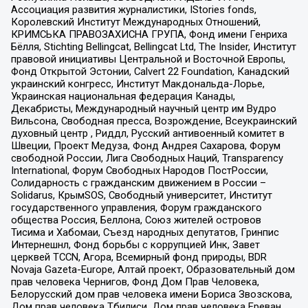
Ассоциация развития журналистики, IStories fonds,
Королевский Институт Международных Отношений,
КРИМСЬКА ПРАВОЗАХИСНА ГРУПА, Фонд имени Генриха
Бёлля, Stichting Bellingcat, Bellingcat Ltd, The Insider, Институт
правовой инициативы Центральной и Восточной Европы,
Фонд Открытой Эстонии, Calvert 22 Foundation, Канадский
украинский конгресс, Институт Макдональда-Лорье,
Украинская национальная федерация Канады,
Декабристы, Международный научный центр им Вудро
Вильсона, Свободная пресса, Возрождение, Всеукраинский
духовный центр , Риддл, Русский антивоенный комитет в
Швеции, Проект Медуза, Фонд Андрея Сахарова, Форум
свободной России, Лига Свободных Наций, Transparеncy
International, Форум Свободных Народов ПостРоссии,
Солидарность с гражданским движением в России –
Solidarus, КрымSOS, Свободный университет, Институт
государственного управления, Форум гражданского
общества Россия, Беллона, Союз жителей островов
Тисима и Хабомаи, Съезд народных депутатов, Гринпис
Интернешнл, Фонд борьбы с коррупцией Инк, Завет
церквей TCCN, Агора, Всемирный фонд природы, BDR
Novaja Gazeta-Europe, Алтай проект, Образовательный дом
прав человека Чернигов, Фонд Дом Прав Человека,
Белорусский дом прав человека имени Бориса Звозскова,
Дом прав человека Тбилиси, Дом прав человека Ереван,