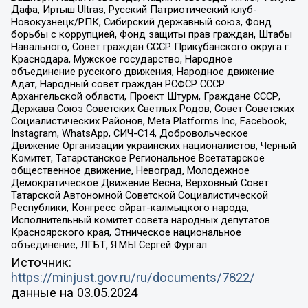
Дафа, Иртыш Ultras, Русский Патриотический клуб-
Новокузнецк/РПК, Сибирский державный союз, Фонд
борьбы с коррупцией, Фонд защиты прав граждан, Штабы
Навального, Совет граждан СССР Прикубанского округа г.
Краснодара, Мужское государство, Народное
объединение русского движения, Народное движение
Адат, Народный совет граждан РСФСР СССР
Архангельской области, Проект Штурм, Граждане СССР,
Держава Союз Советских Светлых Родов, Совет Советских
Социалистических Районов, Meta Platforms Inc, Facebook,
Instagram, WhatsApp, СИЧ-С14, Добровольческое
Движение Организации украинских националистов, Черный
Комитет, Татарстанское Региональное Всетатарское
общественное движение, Невоград, Молодежное
Демократическое Движение Весна, Верховный Совет
Татарской Автономной Советской Социалистической
Республики, Конгресс ойрат-калмыцкого народа,
Исполнительный комитет совета народных депутатов
Красноярского края, Этническое национальное
объединение, ЛГБТ, Я.МЫ Сергей Фургал
Источник:
https://minjust.gov.ru/ru/documents/7822/
данные на
03.05.2024