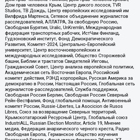
Дом прав человека Крым, Центр дикого лосося, TVR
Studios, ТВ Дождь, Центр европейских исследований им
Вилфрида Мартенса, Сетевое объединение журналистов
расследователей, АЛЛАТРА, За свободную Россию,
Свободная Бурятия, Uralic, UnKremlin, Международная
федерация транспортных рабочих, ИстЧам Финланд,
Гудзоновский институт, Фонд Демократического
Развития, Комитет-2024, Центрально-Европейский
университет, Центр восточноевропейских и
международных исследований, Общество Сторожевой
башни, Библии и трактатов Свидетелей Иеговы,
Гражданский Совет, Центр анализа европейской политики,
Академическая сеть Восточная Европа, Российский
комитет действия, РЭНД корпорейшн, Русская Америка за
демократию в России, Настоящая Россия, Глобальная сеть
журналистов-расследователей, Служба поддержки,
Свободная Россия Берлин, Свободная Россия Северный
Рейн-Вестфалия, Фонд глобальной помощи, Антивоенный
комитет России, Russie-Libertes, La Asocicion de Rusos
Libres, Союз за возвращение Северных территорий,
Крымскотатарский Ресурсный Центр, Глобальный союз
IndustriALL, Russian Election Monitor, Article 19, Мнение
медиа, Федерация анархического черного креста, Радио
Свободная Европа, Германское общество изучения
Восточной Европы, Фонд имени Фридриха Эберта, XZ