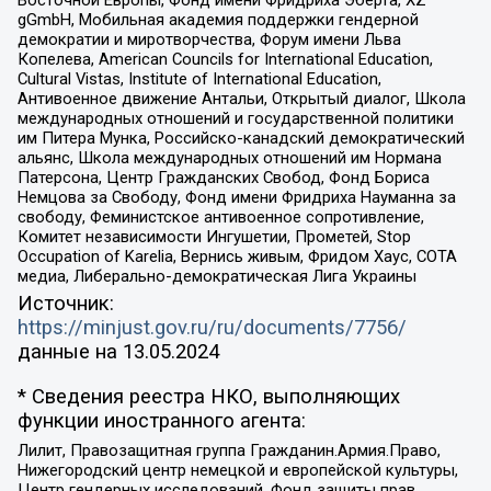
gGmbH, Мобильная академия поддержки гендерной
демократии и миротворчества, Форум имени Льва
Копелева, American Councils for International Education,
Cultural Vistas, Institute of International Education,
Антивоенное движение Антальи, Открытый диалог, Школа
международных отношений и государственной политики
им Питера Мунка, Российско-канадский демократический
альянс, Школа международных отношений им Нормана
Патерсона, Центр Гражданских Свобод, Фонд Бориса
Немцова за Свободу, Фонд имени Фридриха Науманна за
свободу, Феминистское антивоенное сопротивление,
Комитет независимости Ингушетии, Прометей, Stop
Occupation of Karelia, Вернись живым, Фридом Хаус, СОТА
медиа, Либерально-демократическая Лига Украины
Источник:
https://minjust.gov.ru/ru/documents/7756/
данные на
13.05.2024
* Сведения реестра НКО, выполняющих
функции иностранного агента:
Лилит, Правозащитная группа Гражданин.Армия.Право,
Нижегородский центр немецкой и европейской культуры,
Центр гендерных исследований, Фонд защиты прав