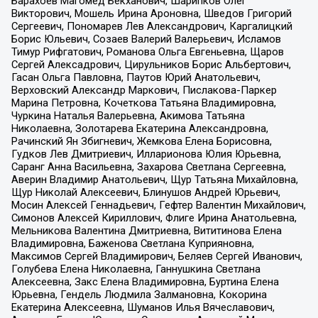
Барахоев Магомед Бекханович, Шарипков Олег
Викторович, Мошель Ирина Ароновна, Шведов Григорий
Сергеевич, Пономарев Лев Александрович, Каргалицкий
Борис Юльевич, Созаев Валерий Валерьевич, Исламов
Тимур Рифгатович, Романова Ольга Евгеньевна, Щаров
Сергей Алексадрович, Цирульников Борис Альбертович,
Гасан Ольга Павловна, Паутов Юрий Анатольевич,
Верховский Александр Маркович, Пислакова-Паркер
Марина Петровна, Кочеткова Татьяна Владимировна,
Чуркина Наталья Валерьевна, Акимова Татьяна
Николаевна, Золотарева Екатерина Александровна,
Рачинский Ян Збигневич, Жемкова Елена Борисовна,
Гудков Лев Дмитриевич, Илларионова Юлия Юрьевна,
Саранг Анна Васильевна, Захарова Светлана Сергеевна,
Аверин Владимир Анатольевич, Щур Татьяна Михайловна,
Щур Николай Алексеевич, Блинушов Андрей Юрьевич,
Мосин Алексей Геннадьевич, Гефтер Валентин Михайлович,
Симонов Алексей Кириллович, Флиге Ирина Анатольевна,
Мельникова Валентина Дмитриевна, Вититинова Елена
Владимировна, Баженова Светлана Куприяновна,
Максимов Сергей Владимирович, Беляев Сергей Иванович,
Голубева Елена Николаевна, Ганнушкина Светлана
Алексеевна, Закс Елена Владимировна, Буртина Елена
Юрьевна, Гендель Людмила Залмановна, Кокорина
Екатерина Алексеевна, Шуманов Илья Вячеславович,