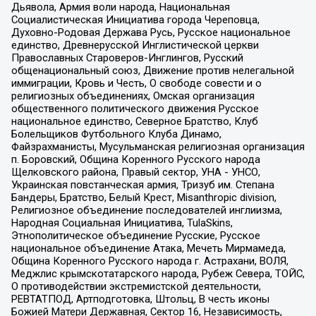
Дьявола, Армия воли народа, Национальная
Социалистическая Инициатива города Череповца,
Духовно-Родовая Держава Русь, Русское национальное
единство, Древнерусской Инглистической церкви
Православных Староверов-Инглингов, Русский
общенациональный союз, Движение против нелегальной
иммиграции, Кровь и Честь, О свободе совести и о
религиозных объединениях, Омская организация
общественного политического движения Русское
национальное единство, Северное Братство, Клуб
Болельщиков Футбольного Клуба Динамо,
Файзрахманисты, Мусульманская религиозная организация
п. Боровский, Община Коренного Русского народа
Щелковского района, Правый сектор, УНА - УНСО,
Украинская повстанческая армия, Тризуб им. Степана
Бандеры, Братство, Белый Крест, Misanthropic division,
Религиозное объединение последователей инглиизма,
Народная Социальная Инициатива, TulaSkins,
Этнополитическое объединение Русские, Русское
национальное объединение Атака, Мечеть Мирмамеда,
Община Коренного Русского народа г. Астрахани, ВОЛЯ,
Меджлис крымскотатарского народа, Рубеж Севера, ТОЙС,
О противодействии экстремистской деятельности,
РЕВТАТПОД, Артподготовка, Штольц, В честь иконы
Божией Матери Державная, Сектор 16, Независимость,