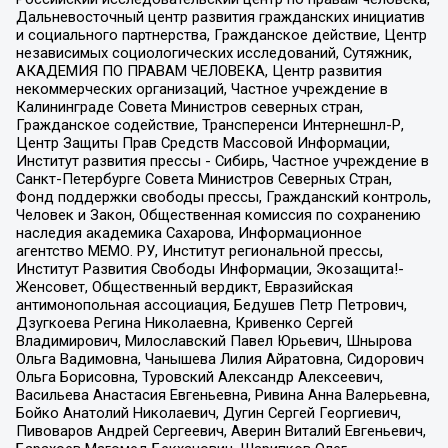
Дальневосточный центр развития гражданских инициатив
и социального партнерства, Гражданское действие, Центр
независимых социологических исследований, Сутяжник,
АКАДЕМИЯ ПО ПРАВАМ ЧЕЛОВЕКА, Центр развития
некоммерческих организаций, Частное учреждение в
Калининграде Совета Министров северных стран,
Гражданское содействие, Трансперенси Интернешнл-Р,
Центр Защиты Прав Средств Массовой Информации,
Институт развития прессы - Сибирь, Частное учреждение в
Санкт-Петербурге Совета Министров Северных Стран,
Фонд поддержки свободы прессы, Гражданский контроль,
Человек и Закон, Общественная комиссия по сохранению
наследия академика Сахарова, Информационное
агентство МЕМО. РУ, Институт региональной прессы,
Институт Развития Свободы Информации, Экозащита!-
Женсовет, Общественный вердикт, Евразийская
антимонопольная ассоциация, Бедушев Петр Петрович,
Дзугкоева Регина Николаевна, Кривенко Сергей
Владимирович, Милославский Павел Юрьевич, Шнырова
Ольга Вадимовна, Чанышева Лилия Айратовна, Сидорович
Ольга Борисовна, Туровский Александр Алексеевич,
Васильева Анастасия Евгеньевна, Ривина Анна Валерьевна,
Бойко Анатолий Николаевич, Дугин Сергей Георгиевич,
Пивоваров Андрей Сергеевич, Аверин Виталий Евгеньевич,