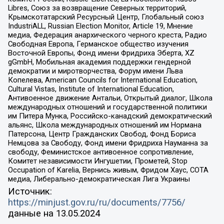
Libres, Союз за возвращение Северных территорий,
Крымскотатарский Ресурсный Центр, Глобальный союз
IndustriALL, Russian Election Monitor, Article 19, Мнение
медиа, Федерация анархического черного креста, Радио
Свободная Европа, Германское общество изучения
Восточной Европы, Фонд имени Фридриха Эберта, XZ
gGmbH, Мобильная академия поддержки гендерной
демократии и миротворчества, Форум имени Льва
Копелева, American Councils for International Education,
Cultural Vistas, Institute of International Education,
Антивоенное движение Антальи, Открытый диалог, Школа
международных отношений и государственной политики
им Питера Мунка, Российско-канадский демократический
альянс, Школа международных отношений им Нормана
Патерсона, Центр Гражданских Свобод, Фонд Бориса
Немцова за Свободу, Фонд имени Фридриха Науманна за
свободу, Феминистское антивоенное сопротивление,
Комитет независимости Ингушетии, Прометей, Stop
Occupation of Karelia, Вернись живым, Фридом Хаус, СОТА
медиа, Либерально-демократическая Лига Украины
Источник:
https://minjust.gov.ru/ru/documents/7756/
данные на
13.05.2024