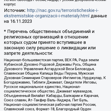
корпус
Источник:
http://nac.gov.ru/terroristicheskie-i-
ekstremistskie-organizacii-i-materialy.html
данные
на
16.11.2023
* Перечень общественных объединений и
религиозных организаций в отношении
которых судом принято вступившее в
законную силу решение о ликвидации или
запрете деятельности:
Национал-большевистская партия, ВЕК РА, Рада земли
Кубанской Духовно Родовой Державы Русь, Община
Духовного Управления Асгардской Веси Беловодья,
Славянская Община Капища Веды Перуна, Мужская
Духовная Семинария Староверов-Инглингов, Нурджулар, К
Богодержавию, Таблиги Джамаат, Свидетели Иеговы,
Русское национальное единство, Национал-
социалистическое общество, Джамаат мувахидов,
Объединенный Вилайат Кабарды, Балкарии и Карачая,
Союз славян, Ат-Такфир Валь-Хиджра, Пит Буль,
Национал-социалистическая рабочая партия России,
Славянский союз, Формат-18, Благородный Орден