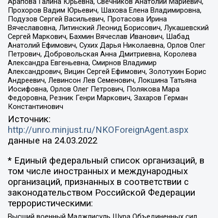
Арапова Галина Юрьевна, Свечников Анатолий Мариевич,
Прохоров Вадим Юрьевич, Шахова Елена Владимировна,
Подузов Сергей Васильевич, Протасова Ирина
Вячеславовна, Литинский Леонид Борисович, Лукашевский
Сергей Маркович, Бахмин Вячеслав Иванович, Шабад
Анатолий Ефимович, Сухих Дарья Николаевна, Орлов Олег
Петрович, Добровольская Анна Дмитриевна, Королева
Александра Евгеньевна, Смирнов Владимир
Александрович, Вицин Сергей Ефимович, Золотухин Борис
Андреевич, Левинсон Лев Семенович, Локшина Татьяна
Иосифовна, Орлов Олег Петрович, Полякова Мара
Федоровна, Резник Генри Маркович, Захаров Герман
Константинович
Источник:
http://unro.minjust.ru/NKOForeignAgent.aspx
данные на
24.03.2022
* Единый федеральный список организаций, в
том числе иностранных и международных
организаций, признанных в соответствии с
законодательством Российской Федерации
террористическими:
Высший военный Маджлисуль Шура Объединенных сил