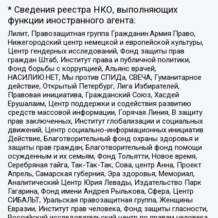
* Сведения реестра НКО, выполняющих
функции иностранного агента:
Лилит, Правозащитная группа Гражданин.Армия.Право,
Нижегородский центр немецкой и европейской культуры,
Центр гендерных исследований, Фонд защиты прав
граждан Штаб, Институт права и публичной политики,
Фонд борьбы с коррупцией, Альянс врачей,
НАСИЛИЮ.НЕТ, Мы против СПИДа, СВЕЧА, Гуманитарное
действие, Открытый Петербург, Лига Избирателей,
Правовая инициатива, Гражданский Союз, Хасдей
Ерушалаим, Центр поддержки и содействия развитию
средств массовой информации, Горячая Линия, В защиту
прав заключенных, Институт глобализации и социальных
движений, Центр социально-информационных инициатив
Действие, Благотворительный фонд охраны здоровья и
защиты прав граждан, Благотворительный фонд помощи
осужденным и их семьям, Фонд Тольятти, Новое время,
Серебряная тайга, Так-Так-Так, Сова, центр Анна, Проект
Апрель, Самарская губерния, Эра здоровья, Мемориал,
Аналитический Центр Юрия Левады, Издательство Парк
Гагарина, Фонд имени Андрея Рылькова, Сфера, Центр
СИБАЛЬТ, Уральская правозащитная группа, Женщины
Евразии, Институт прав человека, Фонд защиты гласности,
Российский исследовательский центр по правам человека,