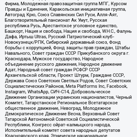
Фирма, Молодежная правозащитная группа МПГ, Курсом
Правды и Единения, Каракольская инициативная группа,
Автоград Крю, Союз Славянских Сил Руси, Алля-Аят,
Благотворительный пансионат Ак Умут, Русская
республика Русь, Арестантское уголовное единство,
Башкорт, Нация и свобода, Нация и свобода, W.H.С., Фалунь
Дафа, Иртыш Ultras, Русский Патриотический клуб-
Новокузнецк/РПК, Сибирский державный союз, Фонд
борьбы с коррупцией, Фонд защиты прав граждан, Штабы
Навального, Совет граждан СССР Прикубанского округа г.
Краснодара, Мужское государство, Народное
объединение русского движения, Народное движение
Адат, Народный совет граждан РСФСР СССР
Архангельской области, Проект Штурм, Граждане СССР,
Держава Союз Советских Светлых Родов, Совет Советских
Социалистических Районов, Meta Platforms Inc, Facebook,
Instagram, WhatsApp, СИЧ-С14, Добровольческое
Движение Организации украинских националистов, Черный
Комитет, Татарстанское Региональное Всетатарское
общественное движение, Невоград, Молодежное
Демократическое Движение Весна, Верховный Совет
Татарской Автономной Советской Социалистической
Республики, Конгресс ойрат-калмыцкого народа,
Исполнительный комитет совета народных депутатов
Красноярского края, Этническое национальное