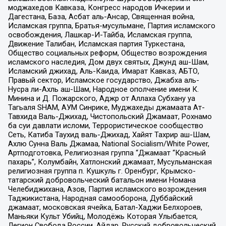
моджахедов Кавказа, Конгресс народов Ичкерии и
Дагестана, База, Асбат аль-Ансар, Священная война,
Исламская группа, Братья-мусульмане, Партия исламского
освобождения, Лашкар-И-Тайба, Исламская группа,
Движение Талибан, Исламская партия Туркестана,
Общество социальных реформ, Общество возрождения
исламского наследия, Дом двух святых, Джунд аш-Шам,
Исламский джихад, Аль-Каида, Имарат Кавказ, АБТО,
Правый сектор, Исламское государство, Джабха аль-
Нусра ли-Ахль аш-Шам, Народное ополчение имени К.
Минина и Д. Пожарского, Аджр от Аллаха Субхану уа
Тагьаля SHAM, АУМ Синрике, Муджахеды джамаата Ат-
Тавхида Валь-Джихад, Чистопольский Джамаат, Рохнамо
ба суи давлати исломи, Террористическое сообщество
Сеть, Катиба Таухид валь-Джихад, Хайят Тахрир аш-Шам,
Ахлю Сунна Валь Джамаа, National Socialism/White Power,
Артподготовка, Религиозная группа “Джамаат “Красный
пахарь”, Колумбайн, Хатлонский джамаат, Мусульманская
религиозная группа п. Кушкуль г. Оренбург, Крымско-
татарский добровольческий батальон имени Номана
Челебиджихана, Азов, Партия исламского возрождения
Таджикистана, Народная самооборона, Дуббайский
джамаат, московская ячейка, Батал-Хаджи Белхороев,
Маньяки Культ Убийц, Молодёжь Которая Улыбается,
Легион Свобода России, Айдар, Русский добровольческий