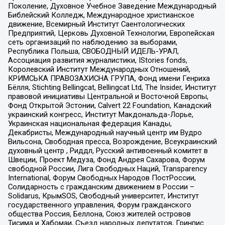
Поколение, Духовное Учебное Заведение Международный
Библейский Колледж, Международное христианское
движение, Всемирный Институт Саентологических
Предприятий, Церковь Духовной Технологии, Европейская
сеть организаций по наблюдению за выборами,
Республика Польша, СВОБОДНЫЙ ИДЕЛЬ-УРАЛ,
Ассоциация развития журналистики, IStories fonds,
Королевский Институт Международных Отношений,
КРИМСЬКА ПРАВОЗАХИСНА ГРУПА, Фонд имени Генриха
Бёлля, Stichting Bellingcat, Bellingcat Ltd, The Insider, Институт
правовой инициативы Центральной и Восточной Европы,
Фонд Открытой Эстонии, Calvert 22 Foundation, Канадский
украинский конгресс, Институт Макдональда-Лорье,
Украинская национальная федерация Канады,
Декабристы, Международный научный центр им Вудро
Вильсона, Свободная пресса, Возрождение, Всеукраинский
духовный центр , Риддл, Русский антивоенный комитет в
Швеции, Проект Медуза, Фонд Андрея Сахарова, Форум
свободной России, Лига Свободных Наций, Transparеncy
International, Форум Свободных Народов ПостРоссии,
Солидарность с гражданским движением в России –
Solidarus, КрымSOS, Свободный университет, Институт
государственного управления, Форум гражданского
общества Россия, Беллона, Союз жителей островов
Тисима и Хабомаи, Съезд народных депутатов, Гринпис