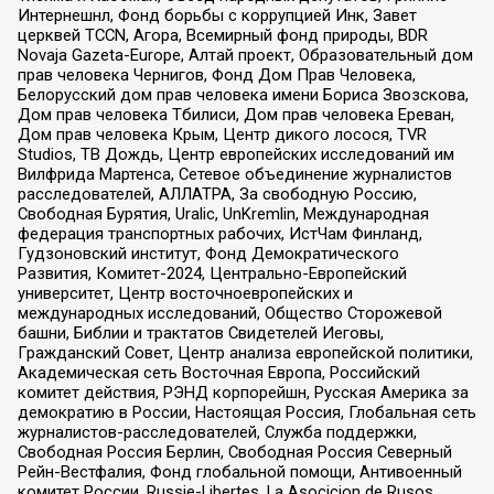
Интернешнл, Фонд борьбы с коррупцией Инк, Завет
церквей TCCN, Агора, Всемирный фонд природы, BDR
Novaja Gazeta-Europe, Алтай проект, Образовательный дом
прав человека Чернигов, Фонд Дом Прав Человека,
Белорусский дом прав человека имени Бориса Звозскова,
Дом прав человека Тбилиси, Дом прав человека Ереван,
Дом прав человека Крым, Центр дикого лосося, TVR
Studios, ТВ Дождь, Центр европейских исследований им
Вилфрида Мартенса, Сетевое объединение журналистов
расследователей, АЛЛАТРА, За свободную Россию,
Свободная Бурятия, Uralic, UnKremlin, Международная
федерация транспортных рабочих, ИстЧам Финланд,
Гудзоновский институт, Фонд Демократического
Развития, Комитет-2024, Центрально-Европейский
университет, Центр восточноевропейских и
международных исследований, Общество Сторожевой
башни, Библии и трактатов Свидетелей Иеговы,
Гражданский Совет, Центр анализа европейской политики,
Академическая сеть Восточная Европа, Российский
комитет действия, РЭНД корпорейшн, Русская Америка за
демократию в России, Настоящая Россия, Глобальная сеть
журналистов-расследователей, Служба поддержки,
Свободная Россия Берлин, Свободная Россия Северный
Рейн-Вестфалия, Фонд глобальной помощи, Антивоенный
комитет России, Russie-Libertes, La Asocicion de Rusos