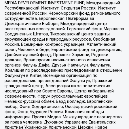
MEDIA DEVELOPMENT INVESTMENT FUND, Международный
Республиканский Институт, Открытая Россия, Институт
современной России, Черноморский фонд регионального
сотрудничества, Европейская Платформа за
Демократические Выборы, Международный центр
электоральных исследований, Германский фонд Маршалла
Соединенных Штатов, Тихоокеанский центр защиты
окружающей среды и природных ресурсов, Свободная
Россия, Всемирный конгресс украинцев, Атлантический
совет, Человек в беде, Европейский фонд за демократию,
Джеймстаунский фонд, Прожект Хармони, Родники
дракона, Врачи против насильственного извлечения
органов, Фалунь Дафа, Друзья Фалуньгун, Фалуньгун,
Коалиция по расследованию преследования в отношении
Фалуньгун в Китае, Всемирная организация по
расследованию преследований Фалуньгун, Пражский
гражданский центр, Ассоциация школ политических
исследований при Совете Европы, Центр либеральной
современности, Форум русскоязычных европейцев,
Немецко-русский обмен, Бард колледж, Европейский
выбор, Фонд Ходорковского, Оксфордский российский
фонд, Фонд Будущее России, Компания свободы
информации, Проект Медиа, Международное партнерство
за права человека, Духовное Управление Евангельских
Христиан Украинской Христианской Церкви, Новое