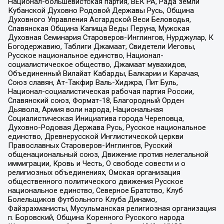
Национал-большевистская партия, ВЕК РА, Рада земли
Кубанской Духовно Родовой Державы Русь, Община
Духовного Управления Асгардской Веси Беловодья,
Славянская Община Капища Веды Перуна, Мужская
Духовная Семинария Староверов-Инглингов, Нурджулар, К
Богодержавию, Таблиги Джамаат, Свидетели Иеговы,
Русское национальное единство, Национал-
социалистическое общество, Джамаат мувахидов,
Объединенный Вилайат Кабарды, Балкарии и Карачая,
Союз славян, Ат-Такфир Валь-Хиджра, Пит Буль,
Национал-социалистическая рабочая партия России,
Славянский союз, Формат-18, Благородный Орден
Дьявола, Армия воли народа, Национальная
Социалистическая Инициатива города Череповца,
Духовно-Родовая Держава Русь, Русское национальное
единство, Древнерусской Инглистической церкви
Православных Староверов-Инглингов, Русский
общенациональный союз, Движение против нелегальной
иммиграции, Кровь и Честь, О свободе совести и о
религиозных объединениях, Омская организация
общественного политического движения Русское
национальное единство, Северное Братство, Клуб
Болельщиков Футбольного Клуба Динамо,
Файзрахманисты, Мусульманская религиозная организация
п. Боровский, Община Коренного Русского народа