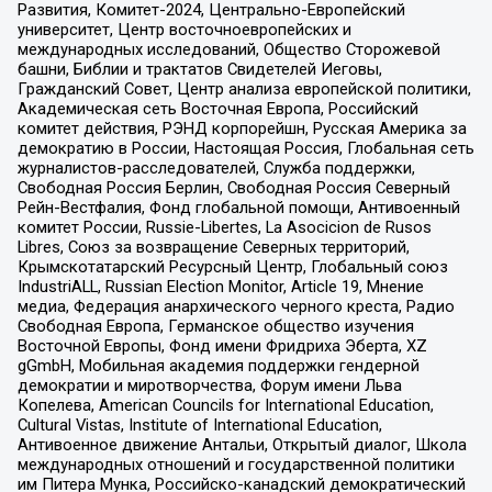
Развития, Комитет-2024, Центрально-Европейский
университет, Центр восточноевропейских и
международных исследований, Общество Сторожевой
башни, Библии и трактатов Свидетелей Иеговы,
Гражданский Совет, Центр анализа европейской политики,
Академическая сеть Восточная Европа, Российский
комитет действия, РЭНД корпорейшн, Русская Америка за
демократию в России, Настоящая Россия, Глобальная сеть
журналистов-расследователей, Служба поддержки,
Свободная Россия Берлин, Свободная Россия Северный
Рейн-Вестфалия, Фонд глобальной помощи, Антивоенный
комитет России, Russie-Libertes, La Asocicion de Rusos
Libres, Союз за возвращение Северных территорий,
Крымскотатарский Ресурсный Центр, Глобальный союз
IndustriALL, Russian Election Monitor, Article 19, Мнение
медиа, Федерация анархического черного креста, Радио
Свободная Европа, Германское общество изучения
Восточной Европы, Фонд имени Фридриха Эберта, XZ
gGmbH, Мобильная академия поддержки гендерной
демократии и миротворчества, Форум имени Льва
Копелева, American Councils for International Education,
Cultural Vistas, Institute of International Education,
Антивоенное движение Антальи, Открытый диалог, Школа
международных отношений и государственной политики
им Питера Мунка, Российско-канадский демократический