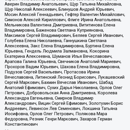
Аверин Владимир Анатольевич, Щур Татьяна Михайловна,
Щур Николай Алексеевич, Блинушов Андрей Юрьевич,
Мосин Алексей Геннадьевич, Гефтер Валентин Михайлович,
Симонов Алексей Кириллович, Флиге Ирина Анатольевна,
Мельникова Валентина Дмитриевна, Вититинова Елена
Владимировна, Баженова Светлана Куприяновна,
Максимов Сергей Владимирович, Беляев Сергей Иванович,
Голубева Елена Николаевна, Ганнушкина Светлана
Алексеевна, Закс Елена Владимировна, Буртина Елена
Юрьевна, Гендель Людмила Залмановна, Кокорина
Екатерина Алексеевна, Шуманов Илья Вячеславович,
Арапова Галина Юрьевна, Свечников Анатолий Мариевич,
Прохоров Вадим Юрьевич, Шахова Елена Владимировна,
Подузов Сергей Васильевич, Протасова Ирина
Вячеславовна, Литинский Леонид Борисович, Лукашевский
Сергей Маркович, Бахмин Вячеслав Иванович, Шабад
Анатолий Ефимович, Сухих Дарья Николаевна, Орлов Олег
Петрович, Добровольская Анна Дмитриевна, Королева
Александра Евгеньевна, Смирнов Владимир
Александрович, Вицин Сергей Ефимович, Золотухин Борис
Андреевич, Левинсон Лев Семенович, Локшина Татьяна
Иосифовна, Орлов Олег Петрович, Полякова Мара
Федоровна, Резник Генри Маркович, Захаров Герман
Константинович