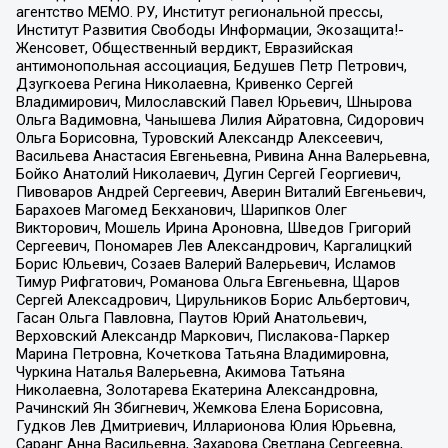
агентство МЕМО. РУ, Институт региональной прессы,
Институт Развития Свободы Информации, Экозащита!-
Женсовет, Общественный вердикт, Евразийская
антимонопольная ассоциация, Бедушев Петр Петрович,
Дзугкоева Регина Николаевна, Кривенко Сергей
Владимирович, Милославский Павел Юрьевич, Шнырова
Ольга Вадимовна, Чанышева Лилия Айратовна, Сидорович
Ольга Борисовна, Туровский Александр Алексеевич,
Васильева Анастасия Евгеньевна, Ривина Анна Валерьевна,
Бойко Анатолий Николаевич, Дугин Сергей Георгиевич,
Пивоваров Андрей Сергеевич, Аверин Виталий Евгеньевич,
Барахоев Магомед Бекханович, Шарипков Олег
Викторович, Мошель Ирина Ароновна, Шведов Григорий
Сергеевич, Пономарев Лев Александрович, Каргалицкий
Борис Юльевич, Созаев Валерий Валерьевич, Исламов
Тимур Рифгатович, Романова Ольга Евгеньевна, Щаров
Сергей Алексадрович, Цирульников Борис Альбертович,
Гасан Ольга Павловна, Паутов Юрий Анатольевич,
Верховский Александр Маркович, Пислакова-Паркер
Марина Петровна, Кочеткова Татьяна Владимировна,
Чуркина Наталья Валерьевна, Акимова Татьяна
Николаевна, Золотарева Екатерина Александровна,
Рачинский Ян Збигневич, Жемкова Елена Борисовна,
Гудков Лев Дмитриевич, Илларионова Юлия Юрьевна,
Саранг Анна Васильевна, Захарова Светлана Сергеевна,