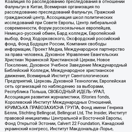
Коалиция по расследованию преследования в отношении
Фалуньгун в Китае, Всемирная организация по
расследованию преследований Фалуньгун, Пражский
гражданский центр, Ассоциация школ политических
исследований при Совете Европы, Центр либеральной
современности, Форум русскоязычных европейцев,
Немецко-русский обмен, Бард колледж, Европейский
выбор, Фонд Ходорковского, Оксфордский российский
фонд, Фонд Будущее России, Компания свободы
информации, Проект Медиа, Международное партнерство
за права человека, Духовное Управление Евангельских
Христиан Украинской Христианской Церкви, Новое
Поколение, Духовное Учебное Заведение Международный
Библейский Колледж, Международное христианское
движение, Всемирный Институт Саентологических
Предприятий, Церковь Духовной Технологии, Европейская
сеть организаций по наблюдению за выборами,
Республика Польша, СВОБОДНЫЙ ИДЕЛЬ-УРАЛ,
Ассоциация развития журналистики, IStories fonds,
Королевский Институт Международных Отношений,
КРИМСЬКА ПРАВОЗАХИСНА ГРУПА, Фонд имени Генриха
Бёлля, Stichting Bellingcat, Bellingcat Ltd, The Insider, Институт
правовой инициативы Центральной и Восточной Европы,
Фонд Открытой Эстонии, Calvert 22 Foundation, Канадский
украинский конгресс, Институт Макдональда-Лорье,