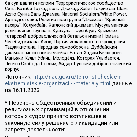
ба суи давлати исломи, Террористическое сообщество
Сеть, Катиба Таухид валь-Джихад, Хайят Тахрир аш-Шам,
Ахлю Сунна Валь Джамаа, National Socialism/White Power,
Артподготовка, Религиозная группа “Джамаат “Красный
пахарь”, Колумбайн, Хатлонский джамаат, Мусульманская
религиозная группа п. Кушкуль г. Оренбург, Крымско-
татарский добровольческий батальон имени Номана
Челебиджихана, Азов, Партия исламского возрождения
Таджикистана, Народная самооборона, Дуббайский
джамаат, московская ячейка, Батал-Хаджи Белхороев,
Маньяки Культ Убийц, Молодёжь Которая Улыбается,
Легион Свобода России, Айдар, Русский добровольческий
корпус
Источник:
http://nac.gov.ru/terroristicheskie-i-
ekstremistskie-organizacii-i-materialy.html
данные
на
16.11.2023
* Перечень общественных объединений и
религиозных организаций в отношении
которых судом принято вступившее в
законную силу решение о ликвидации или
запрете деятельности: