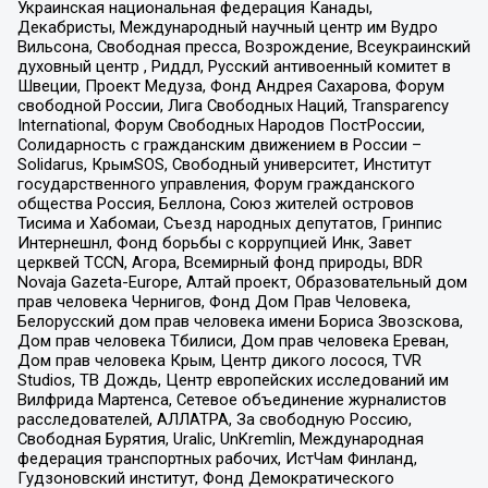
Украинская национальная федерация Канады,
Декабристы, Международный научный центр им Вудро
Вильсона, Свободная пресса, Возрождение, Всеукраинский
духовный центр , Риддл, Русский антивоенный комитет в
Швеции, Проект Медуза, Фонд Андрея Сахарова, Форум
свободной России, Лига Свободных Наций, Transparеncy
International, Форум Свободных Народов ПостРоссии,
Солидарность с гражданским движением в России –
Solidarus, КрымSOS, Свободный университет, Институт
государственного управления, Форум гражданского
общества Россия, Беллона, Союз жителей островов
Тисима и Хабомаи, Съезд народных депутатов, Гринпис
Интернешнл, Фонд борьбы с коррупцией Инк, Завет
церквей TCCN, Агора, Всемирный фонд природы, BDR
Novaja Gazeta-Europe, Алтай проект, Образовательный дом
прав человека Чернигов, Фонд Дом Прав Человека,
Белорусский дом прав человека имени Бориса Звозскова,
Дом прав человека Тбилиси, Дом прав человека Ереван,
Дом прав человека Крым, Центр дикого лосося, TVR
Studios, ТВ Дождь, Центр европейских исследований им
Вилфрида Мартенса, Сетевое объединение журналистов
расследователей, АЛЛАТРА, За свободную Россию,
Свободная Бурятия, Uralic, UnKremlin, Международная
федерация транспортных рабочих, ИстЧам Финланд,
Гудзоновский институт, Фонд Демократического