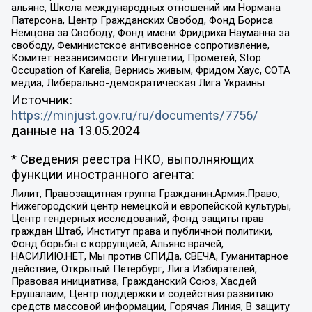
альянс, Школа международных отношений им Нормана
Патерсона, Центр Гражданских Свобод, Фонд Бориса
Немцова за Свободу, Фонд имени Фридриха Науманна за
свободу, Феминистское антивоенное сопротивление,
Комитет независимости Ингушетии, Прометей, Stop
Occupation of Karelia, Вернись живым, Фридом Хаус, СОТА
медиа, Либерально-демократическая Лига Украины
Источник:
https://minjust.gov.ru/ru/documents/7756/
данные на
13.05.2024
* Сведения реестра НКО, выполняющих
функции иностранного агента:
Лилит, Правозащитная группа Гражданин.Армия.Право,
Нижегородский центр немецкой и европейской культуры,
Центр гендерных исследований, Фонд защиты прав
граждан Штаб, Институт права и публичной политики,
Фонд борьбы с коррупцией, Альянс врачей,
НАСИЛИЮ.НЕТ, Мы против СПИДа, СВЕЧА, Гуманитарное
действие, Открытый Петербург, Лига Избирателей,
Правовая инициатива, Гражданский Союз, Хасдей
Ерушалаим, Центр поддержки и содействия развитию
средств массовой информации, Горячая Линия, В защиту