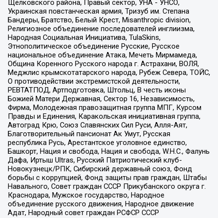
Щелковского района, Правый сектор, УНА - УНСО,
Украинская повстанческая армия, Тризуб им. Степана
Бандеры, Братство, Белый Крест, Misanthropic division,
Религиозное объединение последователей инглиизма,
Народная Социальная Инициатива, TulaSkins,
Этнополитическое объединение Русские, Русское
национальное объединение Атака, Мечеть Мирмамеда,
Община Коренного Русского народа г. Астрахани, ВОЛЯ,
Меджлис крымскотатарского народа, Рубеж Севера, ТОЙС,
О противодействии экстремистской деятельности,
РЕВТАТПОД, Артподготовка, Штольц, В честь иконы
Божией Матери Державная, Сектор 16, Независимость,
Фирма, Молодежная правозащитная группа МПГ, Курсом
Правды и Единения, Каракольская инициативная группа,
Автоград Крю, Союз Славянских Сил Руси, Алля-Аят,
Благотворительный пансионат Ак Умут, Русская
республика Русь, Арестантское уголовное единство,
Башкорт, Нация и свобода, Нация и свобода, W.H.С., Фалунь
Дафа, Иртыш Ultras, Русский Патриотический клуб-
Новокузнецк/РПК, Сибирский державный союз, Фонд
борьбы с коррупцией, Фонд защиты прав граждан, Штабы
Навального, Совет граждан СССР Прикубанского округа г.
Краснодара, Мужское государство, Народное
объединение русского движения, Народное движение
Адат, Народный совет граждан РСФСР СССР