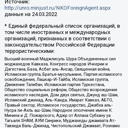
Источник:
http://unro.minjust.ru/NKOForeignAgent.aspx
данные на
24.03.2022
* Единый федеральный список организаций, в
том числе иностранных и международных
организаций, признанных в соответствии с
законодательством Российской Федерации
террористическими:
Высший военный Маджлисуль Шура Объединенных сил
моджахедов Кавказа, Конгресс народов Ичкерии и
Дагестана, База, Асбат аль-Ансар, Священная война,
Исламская группа, Братья-мусульмане, Партия исламского
освобождения, Лашкар-И-Тайба, Исламская группа,
Движение Талибан, Исламская партия Туркестана,
Общество социальных реформ, Общество возрождения
исламского наследия, Дом двух святых, Джунд аш-Шам,
Исламский джихад, Аль-Каида, Имарат Кавказ, АБТО,
Правый сектор, Исламское государство, Джабха аль-
Нусра ли-Ахль аш-Шам, Народное ополчение имени К.
Минина и Д. Пожарского, Аджр от Аллаха Субхану уа
Тагьаля SHAM, АУМ Синрике, Муджахеды джамаата Ат-
Тавхида Валь-Джихад, Чистопольский Джамаат, Рохнамо