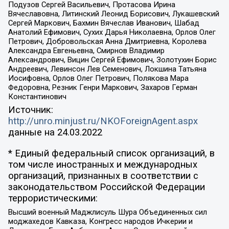
Подузов Сергей Васильевич, Протасова Ирина
Вячеславовна, Литинский Леонид Борисович, Лукашевский
Сергей Маркович, Бахмин Вячеслав Иванович, Шабад
Анатолий Ефимович, Сухих Дарья Николаевна, Орлов Олег
Петрович, Добровольская Анна Дмитриевна, Королева
Александра Евгеньевна, Смирнов Владимир
Александрович, Вицин Сергей Ефимович, Золотухин Борис
Андреевич, Левинсон Лев Семенович, Локшина Татьяна
Иосифовна, Орлов Олег Петрович, Полякова Мара
Федоровна, Резник Генри Маркович, Захаров Герман
Константинович
Источник:
http://unro.minjust.ru/NKOForeignAgent.aspx
данные на
24.03.2022
* Единый федеральный список организаций, в
том числе иностранных и международных
организаций, признанных в соответствии с
законодательством Российской Федерации
террористическими:
Высший военный Маджлисуль Шура Объединенных сил
моджахедов Кавказа, Конгресс народов Ичкерии и