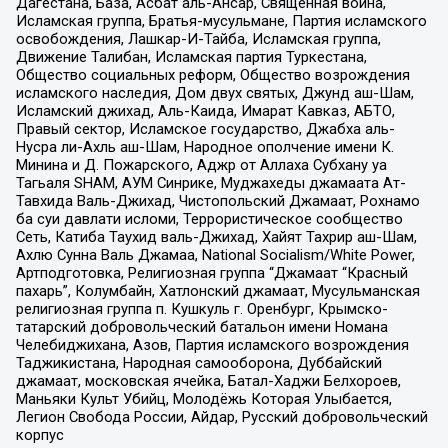
Дагестана, База, Асбат аль-Ансар, Священная война,
Исламская группа, Братья-мусульмане, Партия исламского
освобождения, Лашкар-И-Тайба, Исламская группа,
Движение Талибан, Исламская партия Туркестана,
Общество социальных реформ, Общество возрождения
исламского наследия, Дом двух святых, Джунд аш-Шам,
Исламский джихад, Аль-Каида, Имарат Кавказ, АБТО,
Правый сектор, Исламское государство, Джабха аль-
Нусра ли-Ахль аш-Шам, Народное ополчение имени К.
Минина и Д. Пожарского, Аджр от Аллаха Субхану уа
Тагьаля SHAM, АУМ Синрике, Муджахеды джамаата Ат-
Тавхида Валь-Джихад, Чистопольский Джамаат, Рохнамо
ба суи давлати исломи, Террористическое сообщество
Сеть, Катиба Таухид валь-Джихад, Хайят Тахрир аш-Шам,
Ахлю Сунна Валь Джамаа, National Socialism/White Power,
Артподготовка, Религиозная группа “Джамаат “Красный
пахарь”, Колумбайн, Хатлонский джамаат, Мусульманская
религиозная группа п. Кушкуль г. Оренбург, Крымско-
татарский добровольческий батальон имени Номана
Челебиджихана, Азов, Партия исламского возрождения
Таджикистана, Народная самооборона, Дуббайский
джамаат, московская ячейка, Батал-Хаджи Белхороев,
Маньяки Культ Убийц, Молодёжь Которая Улыбается,
Легион Свобода России, Айдар, Русский добровольческий
корпус