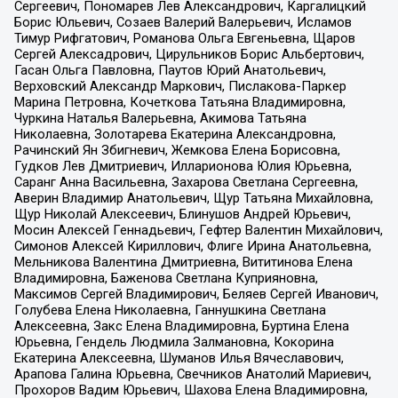
Сергеевич, Пономарев Лев Александрович, Каргалицкий
Борис Юльевич, Созаев Валерий Валерьевич, Исламов
Тимур Рифгатович, Романова Ольга Евгеньевна, Щаров
Сергей Алексадрович, Цирульников Борис Альбертович,
Гасан Ольга Павловна, Паутов Юрий Анатольевич,
Верховский Александр Маркович, Пислакова-Паркер
Марина Петровна, Кочеткова Татьяна Владимировна,
Чуркина Наталья Валерьевна, Акимова Татьяна
Николаевна, Золотарева Екатерина Александровна,
Рачинский Ян Збигневич, Жемкова Елена Борисовна,
Гудков Лев Дмитриевич, Илларионова Юлия Юрьевна,
Саранг Анна Васильевна, Захарова Светлана Сергеевна,
Аверин Владимир Анатольевич, Щур Татьяна Михайловна,
Щур Николай Алексеевич, Блинушов Андрей Юрьевич,
Мосин Алексей Геннадьевич, Гефтер Валентин Михайлович,
Симонов Алексей Кириллович, Флиге Ирина Анатольевна,
Мельникова Валентина Дмитриевна, Вититинова Елена
Владимировна, Баженова Светлана Куприяновна,
Максимов Сергей Владимирович, Беляев Сергей Иванович,
Голубева Елена Николаевна, Ганнушкина Светлана
Алексеевна, Закс Елена Владимировна, Буртина Елена
Юрьевна, Гендель Людмила Залмановна, Кокорина
Екатерина Алексеевна, Шуманов Илья Вячеславович,
Арапова Галина Юрьевна, Свечников Анатолий Мариевич,
Прохоров Вадим Юрьевич, Шахова Елена Владимировна,