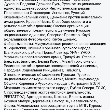
Духовно-Родовая Держава Русь, Русское национальное
единство, Древнерусской Инглистической церкви
Православных Староверов-Инглингов, Русский
общенациональный союз, Движение против нелегальной
иммиграции, Кровь и Честь, О свободе совести и о
религиозных объединениях, Омская организация
общественного политического движения Русское
национальное единство, Северное Братство, Клуб
Болельщиков Футбольного Клуба Динамо,
Файзрахманисты, Мусульманская религиозная организация
п. Боровский, Община Коренного Русского народа
Щелковского района, Правый сектор, УНА - УНСО,
Украинская повстанческая армия, Тризуб им. Степана
Бандеры, Братство, Белый Крест, Misanthropic division,
Религиозное объединение последователей инглиизма,
Народная Социальная Инициатива, TulaSkins,
Этнополитическое объединение Русские, Русское
национальное объединение Атака, Мечеть Мирмамеда,
Община Коренного Русского народа г. Астрахани, ВОЛЯ,
Меджлис крымскотатарского народа, Рубеж Севера, ТОЙС,
О противодействии экстремистской деятельности,
РЕВТАТПОД, Артподготовка, Штольц, В честь иконы
Божией Матери Державная, Сектор 16, Независимость,
Фирма, Молодежная правозащитная группа МПГ, Курсом