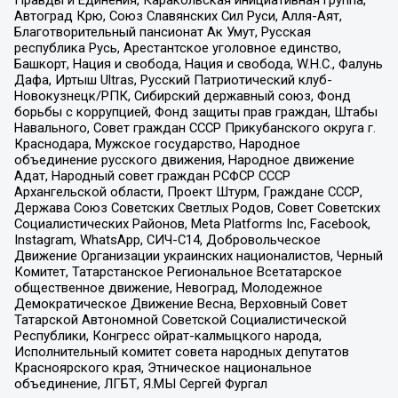
Правды и Единения, Каракольская инициативная группа,
Автоград Крю, Союз Славянских Сил Руси, Алля-Аят,
Благотворительный пансионат Ак Умут, Русская
республика Русь, Арестантское уголовное единство,
Башкорт, Нация и свобода, Нация и свобода, W.H.С., Фалунь
Дафа, Иртыш Ultras, Русский Патриотический клуб-
Новокузнецк/РПК, Сибирский державный союз, Фонд
борьбы с коррупцией, Фонд защиты прав граждан, Штабы
Навального, Совет граждан СССР Прикубанского округа г.
Краснодара, Мужское государство, Народное
объединение русского движения, Народное движение
Адат, Народный совет граждан РСФСР СССР
Архангельской области, Проект Штурм, Граждане СССР,
Держава Союз Советских Светлых Родов, Совет Советских
Социалистических Районов, Meta Platforms Inc, Facebook,
Instagram, WhatsApp, СИЧ-С14, Добровольческое
Движение Организации украинских националистов, Черный
Комитет, Татарстанское Региональное Всетатарское
общественное движение, Невоград, Молодежное
Демократическое Движение Весна, Верховный Совет
Татарской Автономной Советской Социалистической
Республики, Конгресс ойрат-калмыцкого народа,
Исполнительный комитет совета народных депутатов
Красноярского края, Этническое национальное
объединение, ЛГБТ, Я.МЫ Сергей Фургал