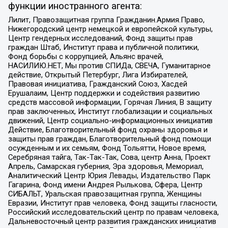
функции иностранного агента:
Лилит, Правозащитная группа Гражданин.Армия.Право,
Нижегородский центр немецкой и европейской культуры,
Центр гендерных исследований, Фонд защиты прав
граждан Штаб, Институт права и публичной политики,
Фонд борьбы с коррупцией, Альянс врачей,
НАСИЛИЮ.НЕТ, Мы против СПИДа, СВЕЧА, Гуманитарное
действие, Открытый Петербург, Лига Избирателей,
Правовая инициатива, Гражданский Союз, Хасдей
Ерушалаим, Центр поддержки и содействия развитию
средств массовой информации, Горячая Линия, В защиту
прав заключенных, Институт глобализации и социальных
движений, Центр социально-информационных инициатив
Действие, Благотворительный фонд охраны здоровья и
защиты прав граждан, Благотворительный фонд помощи
осужденным и их семьям, Фонд Тольятти, Новое время,
Серебряная тайга, Так-Так-Так, Сова, центр Анна, Проект
Апрель, Самарская губерния, Эра здоровья, Мемориал,
Аналитический Центр Юрия Левады, Издательство Парк
Гагарина, Фонд имени Андрея Рылькова, Сфера, Центр
СИБАЛЬТ, Уральская правозащитная группа, Женщины
Евразии, Институт прав человека, Фонд защиты гласности,
Российский исследовательский центр по правам человека,
Дальневосточный центр развития гражданских инициатив