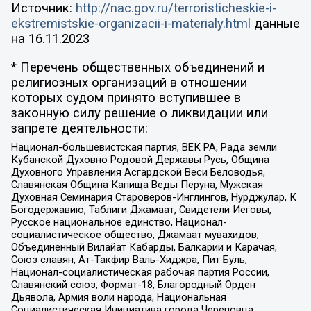
Источник:
http://nac.gov.ru/terroristicheskie-i-
ekstremistskie-organizacii-i-materialy.html
данные
на
16.11.2023
* Перечень общественных объединений и
религиозных организаций в отношении
которых судом принято вступившее в
законную силу решение о ликвидации или
запрете деятельности:
Национал-большевистская партия, ВЕК РА, Рада земли
Кубанской Духовно Родовой Державы Русь, Община
Духовного Управления Асгардской Веси Беловодья,
Славянская Община Капища Веды Перуна, Мужская
Духовная Семинария Староверов-Инглингов, Нурджулар, К
Богодержавию, Таблиги Джамаат, Свидетели Иеговы,
Русское национальное единство, Национал-
социалистическое общество, Джамаат мувахидов,
Объединенный Вилайат Кабарды, Балкарии и Карачая,
Союз славян, Ат-Такфир Валь-Хиджра, Пит Буль,
Национал-социалистическая рабочая партия России,
Славянский союз, Формат-18, Благородный Орден
Дьявола, Армия воли народа, Национальная
Социалистическая Инициатива города Череповца,