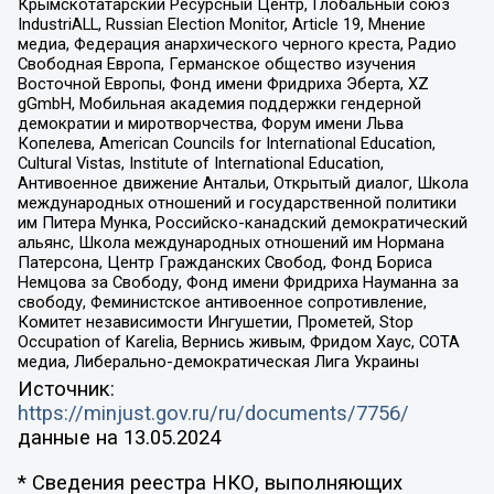
Крымскотатарский Ресурсный Центр, Глобальный союз
IndustriALL, Russian Election Monitor, Article 19, Мнение
медиа, Федерация анархического черного креста, Радио
Свободная Европа, Германское общество изучения
Восточной Европы, Фонд имени Фридриха Эберта, XZ
gGmbH, Мобильная академия поддержки гендерной
демократии и миротворчества, Форум имени Льва
Копелева, American Councils for International Education,
Cultural Vistas, Institute of International Education,
Антивоенное движение Антальи, Открытый диалог, Школа
международных отношений и государственной политики
им Питера Мунка, Российско-канадский демократический
альянс, Школа международных отношений им Нормана
Патерсона, Центр Гражданских Свобод, Фонд Бориса
Немцова за Свободу, Фонд имени Фридриха Науманна за
свободу, Феминистское антивоенное сопротивление,
Комитет независимости Ингушетии, Прометей, Stop
Occupation of Karelia, Вернись живым, Фридом Хаус, СОТА
медиа, Либерально-демократическая Лига Украины
Источник:
https://minjust.gov.ru/ru/documents/7756/
данные на
13.05.2024
* Сведения реестра НКО, выполняющих