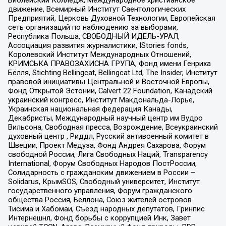
движение, Всемирный Институт Саентологических
Предприятий, Церковь Духовной Технологии, Европейская
сеть организаций по наблюдению за выборами,
Республика Польша, СВОБОДНЫЙ ИДЕЛЬ-УРАЛ,
Ассоциация развития журналистики, IStories fonds,
Королевский Институт Международных Отношений,
КРИМСЬКА ПРАВОЗАХИСНА ГРУПА, Фонд имени Генриха
Бёлля, Stichting Bellingcat, Bellingcat Ltd, The Insider, Институт
правовой инициативы Центральной и Восточной Европы,
Фонд Открытой Эстонии, Calvert 22 Foundation, Канадский
украинский конгресс, Институт Макдональда-Лорье,
Украинская национальная федерация Канады,
Декабристы, Международный научный центр им Вудро
Вильсона, Свободная пресса, Возрождение, Всеукраинский
духовный центр , Риддл, Русский антивоенный комитет в
Швеции, Проект Медуза, Фонд Андрея Сахарова, Форум
свободной России, Лига Свободных Наций, Transparеncy
International, Форум Свободных Народов ПостРоссии,
Солидарность с гражданским движением в России –
Solidarus, КрымSOS, Свободный университет, Институт
государственного управления, Форум гражданского
общества Россия, Беллона, Союз жителей островов
Тисима и Хабомаи, Съезд народных депутатов, Гринпис
Интернешнл, Фонд борьбы с коррупцией Инк, Завет