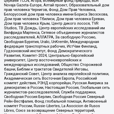
церквей TCCN, Агора, Всемирный фонд природы, BDR
Novaja Gazeta-Europe, Алтай проект, Образовательный дом
прав человека Чернигов, Фонд Дом Прав Человека,
Белорусский дом прав человека имени Бориса Звозскова,
Дом прав человека Тбилиси, Дом прав человека Ереван,
Дом прав человека Крым, Центр дикого лосося, TVR
Studios, ТВ Дождь, Центр европейских исследований им
Вилфрида Мартенса, Сетевое объединение журналистов
расследователей, АЛЛАТРА, За свободную Россию,
Свободная Бурятия, Uralic, UnKremlin, Международная
федерация транспортных рабочих, ИстЧам Финланд,
Гудзоновский институт, Фонд Демократического
Развития, Комитет-2024, Центрально-Европейский
университет, Центр восточноевропейских и
международных исследований, Общество Сторожевой
башни, Библии и трактатов Свидетелей Иеговы,
Гражданский Совет, Центр анализа европейской политики,
Академическая сеть Восточная Европа, Российский
комитет действия, РЭНД корпорейшн, Русская Америка за
демократию в России, Настоящая Россия, Глобальная сеть
журналистов-расследователей, Служба поддержки,
Свободная Россия Берлин, Свободная Россия Северный
Рейн-Вестфалия, Фонд глобальной помощи, Антивоенный
комитет России, Russie-Libertes, La Asocicion de Rusos
Libres, Союз за возвращение Северных территорий,