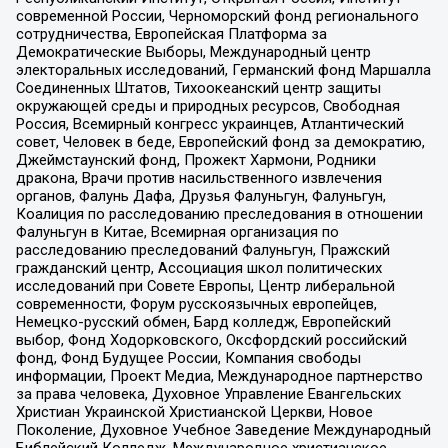
современной России, Черноморский фонд регионального
сотрудничества, Европейская Платформа за
Демократические Выборы, Международный центр
электоральных исследований, Германский фонд Маршалла
Соединенных Штатов, Тихоокеанский центр защиты
окружающей среды и природных ресурсов, Свободная
Россия, Всемирный конгресс украинцев, Атлантический
совет, Человек в беде, Европейский фонд за демократию,
Джеймстаунский фонд, Прожект Хармони, Родники
дракона, Врачи против насильственного извлечения
органов, Фалунь Дафа, Друзья Фалуньгун, Фалуньгун,
Коалиция по расследованию преследования в отношении
Фалуньгун в Китае, Всемирная организация по
расследованию преследований Фалуньгун, Пражский
гражданский центр, Ассоциация школ политических
исследований при Совете Европы, Центр либеральной
современности, Форум русскоязычных европейцев,
Немецко-русский обмен, Бард колледж, Европейский
выбор, Фонд Ходорковского, Оксфордский российский
фонд, Фонд Будущее России, Компания свободы
информации, Проект Медиа, Международное партнерство
за права человека, Духовное Управление Евангельских
Христиан Украинской Христианской Церкви, Новое
Поколение, Духовное Учебное Заведение Международный
Библейский Колледж, Международное христианское