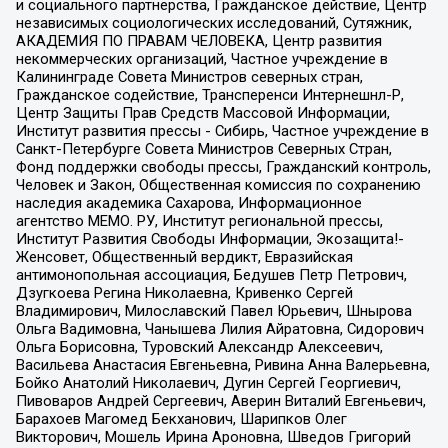
и социального партнерства, Гражданское действие, Центр
независимых социологических исследований, Сутяжник,
АКАДЕМИЯ ПО ПРАВАМ ЧЕЛОВЕКА, Центр развития
некоммерческих организаций, Частное учреждение в
Калининграде Совета Министров северных стран,
Гражданское содействие, Трансперенси Интернешнл-Р,
Центр Защиты Прав Средств Массовой Информации,
Институт развития прессы - Сибирь, Частное учреждение в
Санкт-Петербурге Совета Министров Северных Стран,
Фонд поддержки свободы прессы, Гражданский контроль,
Человек и Закон, Общественная комиссия по сохранению
наследия академика Сахарова, Информационное
агентство МЕМО. РУ, Институт региональной прессы,
Институт Развития Свободы Информации, Экозащита!-
Женсовет, Общественный вердикт, Евразийская
антимонопольная ассоциация, Бедушев Петр Петрович,
Дзугкоева Регина Николаевна, Кривенко Сергей
Владимирович, Милославский Павел Юрьевич, Шнырова
Ольга Вадимовна, Чанышева Лилия Айратовна, Сидорович
Ольга Борисовна, Туровский Александр Алексеевич,
Васильева Анастасия Евгеньевна, Ривина Анна Валерьевна,
Бойко Анатолий Николаевич, Дугин Сергей Георгиевич,
Пивоваров Андрей Сергеевич, Аверин Виталий Евгеньевич,
Барахоев Магомед Бекханович, Шарипков Олег
Викторович, Мошель Ирина Ароновна, Шведов Григорий