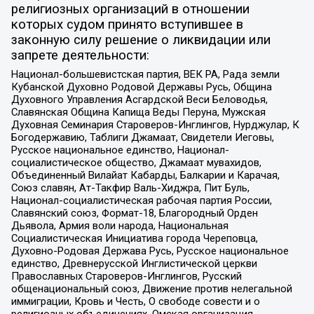
религиозных организаций в отношении
которых судом принято вступившее в
законную силу решение о ликвидации или
запрете деятельности:
Национал-большевистская партия, ВЕК РА, Рада земли
Кубанской Духовно Родовой Державы Русь, Община
Духовного Управления Асгардской Веси Беловодья,
Славянская Община Капища Веды Перуна, Мужская
Духовная Семинария Староверов-Инглингов, Нурджулар, К
Богодержавию, Таблиги Джамаат, Свидетели Иеговы,
Русское национальное единство, Национал-
социалистическое общество, Джамаат мувахидов,
Объединенный Вилайат Кабарды, Балкарии и Карачая,
Союз славян, Ат-Такфир Валь-Хиджра, Пит Буль,
Национал-социалистическая рабочая партия России,
Славянский союз, Формат-18, Благородный Орден
Дьявола, Армия воли народа, Национальная
Социалистическая Инициатива города Череповца,
Духовно-Родовая Держава Русь, Русское национальное
единство, Древнерусской Инглистической церкви
Православных Староверов-Инглингов, Русский
общенациональный союз, Движение против нелегальной
иммиграции, Кровь и Честь, О свободе совести и о