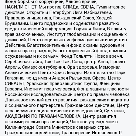
Фонд борьбы с коррупцией, Альянс врачей,
НАСИЛИЮ.НЕТ, Мы против СПИДа, СВЕЧА, Гуманитарное
действие, Открытый Петербург, Лига Избирателей,
Правовая инициатива, Гражданский Союз, Хасдей
Ерушалаим, Центр поддержки и содействия развитию
средств массовой информации, Горячая Линия, В защиту
прав заключенных, Институт глобализации и социальных
движений, Центр социально-информационных инициатив
Действие, Благотворительный фонд охраны здоровья и
защиты прав граждан, Благотворительный фонд помощи
осужденным и их семьям, Фонд Тольятти, Новое время,
Серебряная тайга, Так-Так-Так, Сова, центр Анна, Проект
Апрель, Самарская губерния, Эра здоровья, Мемориал,
Аналитический Центр Юрия Левады, Издательство Парк
Гагарина, Фонд имени Андрея Рылькова, Сфера, Центр
СИБАЛЬТ, Уральская правозащитная группа, Женщины
Евразии, Институт прав человека, Фонд защиты гласности,
Российский исследовательский центр по правам человека,
Дальневосточный центр развития гражданских инициатив
и социального партнерства, Гражданское действие, Центр
независимых социологических исследований, Сутяжник,
АКАДЕМИЯ ПО ПРАВАМ ЧЕЛОВЕКА, Центр развития
некоммерческих организаций, Частное учреждение в
Калининграде Совета Министров северных стран,
Гражданское содействие, Трансперенси Интернешнл-Р,