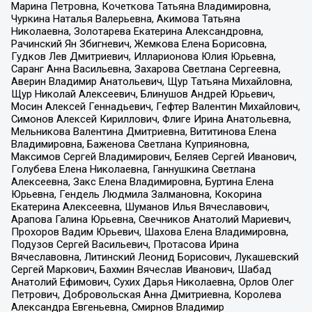
Марина Петровна, Кочеткова Татьяна Владимировна,
Чуркина Наталья Валерьевна, Акимова Татьяна
Николаевна, Золотарева Екатерина Александровна,
Рачинский Ян Збигневич, Жемкова Елена Борисовна,
Гудков Лев Дмитриевич, Илларионова Юлия Юрьевна,
Саранг Анна Васильевна, Захарова Светлана Сергеевна,
Аверин Владимир Анатольевич, Щур Татьяна Михайловна,
Щур Николай Алексеевич, Блинушов Андрей Юрьевич,
Мосин Алексей Геннадьевич, Гефтер Валентин Михайлович,
Симонов Алексей Кириллович, Флиге Ирина Анатольевна,
Мельникова Валентина Дмитриевна, Вититинова Елена
Владимировна, Баженова Светлана Куприяновна,
Максимов Сергей Владимирович, Беляев Сергей Иванович,
Голубева Елена Николаевна, Ганнушкина Светлана
Алексеевна, Закс Елена Владимировна, Буртина Елена
Юрьевна, Гендель Людмила Залмановна, Кокорина
Екатерина Алексеевна, Шуманов Илья Вячеславович,
Арапова Галина Юрьевна, Свечников Анатолий Мариевич,
Прохоров Вадим Юрьевич, Шахова Елена Владимировна,
Подузов Сергей Васильевич, Протасова Ирина
Вячеславовна, Литинский Леонид Борисович, Лукашевский
Сергей Маркович, Бахмин Вячеслав Иванович, Шабад
Анатолий Ефимович, Сухих Дарья Николаевна, Орлов Олег
Петрович, Добровольская Анна Дмитриевна, Королева
Александра Евгеньевна, Смирнов Владимир