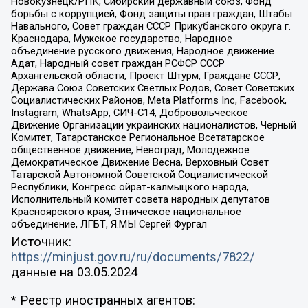
Новокузнецк/РПК, Сибирский державный союз, Фонд
борьбы с коррупцией, Фонд защиты прав граждан, Штабы
Навального, Совет граждан СССР Прикубанского округа г.
Краснодара, Мужское государство, Народное
объединение русского движения, Народное движение
Адат, Народный совет граждан РСФСР СССР
Архангельской области, Проект Штурм, Граждане СССР,
Держава Союз Советских Светлых Родов, Совет Советских
Социалистических Районов, Meta Platforms Inc, Facebook,
Instagram, WhatsApp, СИЧ-С14, Добровольческое
Движение Организации украинских националистов, Черный
Комитет, Татарстанское Региональное Всетатарское
общественное движение, Невоград, Молодежное
Демократическое Движение Весна, Верховный Совет
Татарской Автономной Советской Социалистической
Республики, Конгресс ойрат-калмыцкого народа,
Исполнительный комитет совета народных депутатов
Красноярского края, Этническое национальное
объединение, ЛГБТ, Я.МЫ Сергей Фургал
Источник:
https://minjust.gov.ru/ru/documents/7822/
данные на
03.05.2024
* Реестр иностранных агентов: