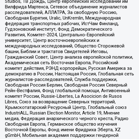
Studios, ТВ Дождь, Центр европейских исследований им
Вилфрида Мартенса, Сетевое объединение журналистов
расследователей, АЛЛАТРА, За свободную Россию,
Свободная Бурятия, Uralic, UnKremlin, Международная
федерация транспортных рабочих, ИстЧам Финланд,
Гудзоновский институт, Фонд Демократического
Развития, Комитет-2024, Центрально-Европейский
университет, Центр восточноевропейских и
международных исследований, Общество Сторожевой
башни, Библии и трактатов Свидетелей Иеговы,
Гражданский Совет, Центр анализа европейской политики,
Академическая сеть Восточная Европа, Российский
комитет действия, РЭНД корпорейшн, Русская Америка за
демократию в России, Настоящая Россия, Глобальная сеть
журналистов-расследователей, Служба поддержки,
Свободная Россия Берлин, Свободная Россия Северный
Рейн-Вестфалия, Фонд глобальной помощи, Антивоенный
комитет России, Russie-Libertes, La Asocicion de Rusos
Libres, Союз за возвращение Северных территорий,
Крымскотатарский Ресурсный Центр, Глобальный союз
IndustriALL, Russian Election Monitor, Article 19, Мнение
медиа, Федерация анархического черного креста, Радио
Свободная Европа, Германское общество изучения
Восточной Европы, Фонд имени Фридриха Эберта, XZ
gGmbH, Мобильная академия поддержки гендерной