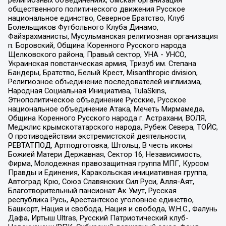
религиозных объединениях, Омская организация
общественного политического движения Русское
национальное единство, Северное Братство, Клуб
Болельщиков Футбольного Клуба Динамо,
Файзрахманисты, Мусульманская религиозная организация
п. Боровский, Община Коренного Русского народа
Щелковского района, Правый сектор, УНА - УНСО,
Украинская повстанческая армия, Тризуб им. Степана
Бандеры, Братство, Белый Крест, Misanthropic division,
Религиозное объединение последователей инглиизма,
Народная Социальная Инициатива, TulaSkins,
Этнополитическое объединение Русские, Русское
национальное объединение Атака, Мечеть Мирмамеда,
Община Коренного Русского народа г. Астрахани, ВОЛЯ,
Меджлис крымскотатарского народа, Рубеж Севера, ТОЙС,
О противодействии экстремистской деятельности,
РЕВТАТПОД, Артподготовка, Штольц, В честь иконы
Божией Матери Державная, Сектор 16, Независимость,
Фирма, Молодежная правозащитная группа МПГ, Курсом
Правды и Единения, Каракольская инициативная группа,
Автоград Крю, Союз Славянских Сил Руси, Алля-Аят,
Благотворительный пансионат Ак Умут, Русская
республика Русь, Арестантское уголовное единство,
Башкорт, Нация и свобода, Нация и свобода, W.H.С., Фалунь
Дафа, Иртыш Ultras, Русский Патриотический клуб-