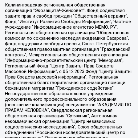
Калининградская региональная общественная организация "Экозащита!-Женсовет", Фонд содействия защите прав и свобод граждан "Общественный вердикт", Фонд "Институт Развития Свободы Информации", Частное учреждение "Информационное агентство МЕМО. РУ", Региональная общественная организация "Общественная комиссия по сохранению наследия академика Сахарова", Фонд поддержки свободы прессы, Санкт-Петербургская общественная правозащитная организация "Гражданский контроль", Межрегиональная общественная организация "Информационно-просветительский центр "Мемориал", Региональный Фонд "Центр Защиты Прав Средств Массовой Информации", с 05.12.2023 Фонд "Центр Защиты Прав Средств массовой информации", Региональная общественная благотворительная организация помощи беженцам и мигрантам "Гражданское содействие", Негосударственное образовательное учреждение дополнительного профессионального образования (повышение квалификации) специалистов "АКАДЕМИЯ ПО ПРАВАМ ЧЕЛОВЕКА", Свердловская региональная общественная организация "Сутяжник", Автономная некоммерческая организация "Центр независимых социологических исследований", Союз общественных объединений "Российский исследовательский центр по правам человека", Региональное общественное учреждение научно-информационный центр "МЕМОРИАЛ", Некоммерческая организация "Фонд защиты гласности", Автономная некоммерческая организация "Институт прав человека", Городская общественная организация "Екатеринбургское общество "МЕМОРИАЛ", Городская общественная организация "Рязанское историко-просветительское и правозащитное общество "Мемориал" (Рязанский Мемориал), Челябинский региональный орган общественной самодеятельности – женское общественное объединение "Женщины Евразии", Челябинский региональный орган общественной самодеятельности "Уральская правозащитная группа", Фонд содействия защите здоровья и социальной справедливости имени Андрея Рылькова, Автономная Некоммерческая Организация "Аналитический Центр Юрия Левады", Автономная некоммерческая организация социальной поддержки населения "Проект Апрель", Региональная общественная организация помощи женщинам и детям, находящимся в кризисной ситуации "Информационно-методический центр "Анна", Фонд содействия развитию массовых коммуникаций и правовому просвещению "Так-так-Так", Фонд содействия устойчивому развитию "Серебряная тайга", Свердловский региональный общественный фонд социальных проектов "Новое время", "Idel.Реалии", Кавказ.Реалии, Крым.Реалии, Телеканал Настоящее Время, Татаро-башкирская служба Радио Свобода (Azatliq Radiosi), Радио Свободная Европа/Радио Свобода (PCE/PC), "Сибирь.Реалии", "Фактограф", Благотворительный фонд помощи осужденным и их семьям, Автономная некоммерческая организация "Институт глобализации и социальных движений", Фонд "В защиту прав заключенных", Частное учреждение "Центр поддержки и содействия развитию средств массовой информации", Пензенский региональный общественный благотворительный фонд "Гражданский союз", "Север.Реалии", Некоммерческая организация Фонд "Правовая инициатива", Общество с ограниченной ответственностью "Радио Свободная Европа/Радио Свобода", Чешское информационное агентство "MEDIUM-ORIENT", Красноярская региональная общественная организация "Мы против СПИДа", Камалягин Денис Николаевич, Маркелов Сергей Евгеньевич, Пономарев Лев Александрович, Савицкая Людмила Алексеевна, Автономная некоммерческая организация "Центр по работе с проблемой насилия "НАСИЛИЮ.НЕТ", Межрегиональный профессиональный союз работников здравоохранения "Альянс врачей", Юридическое лицо, зарегистрированное в Латвийской Республике, SIA "Medusa Project" (регистрационный номер 40103797863, дата регистрации 10.06.2014), Некоммерческая организация "Фонд по борьбе с коррупцией", Автономная некоммерческая организация "Институт права и публичной политики", Баданин Роман Сергеевич, Гликин Максим Александрович, Железнова Мария Михайловна, Лукьянова Юлия Сергеевна, Маетная Елизавета Витальевна, Маняхин Петр Борисович, Чуракова Ольга Владимировна, Ярош Юлия Петровна, Юридическое лицо "The Insider SIA", зарегистрированное в Риге, Латвийская Республика (дата регистрации 26.06.2015), являющееся администратором доменного имени интернет-издания "The Insider SIA", https://theins.ru, Постернак Алексей Евгеньевич, Рубин Михаил Аркадьевич, Анин Роман Александрович, Юридическое лицо Istories fonds, зарегистрированное в Латвийской Республике (регистрационный номер 50008295751, дата регистрации 24.02.2020), Великовский Дмитрий Александрович, Долинина Ирина Николаевна, Мароховская Алеся Алексеевна, Шлейнов Роман Юрьевич, Шмагун Олеся Валентиновна, Общество с ограниченной ответственностью "Альтаир 2021", Общество с ограниченной ответственностью "Вега 2021", Общество с ограниченной ответственностью "Главный редактор 2021", Общество с ограниченной ответственностью "Ромашки монолит", Важенков Артем Валерьевич, Ивановская областная общественная организация "Центр гендерных исследований", Гурман Юрий Альбертович, Медиапроект "ОВД-Инфо", Егоров Владимир Владимирович, Жилинский Владимир Александрович, Общество с ограниченной ответственностью "ЗП", Иванова София Юрьевна, Карезина Инна Павловна, Кильтау Екатерина Викторовна, Петров Алексей Викторович, Пискунов Сергей Евгеньевич, Смирнов Сергей Сергеевич, Тихонов Михаил Сергеевич, Общество с ограниченной ответственностью "ЖУРНАЛИСТ-ИНОСТРАННЫЙ АГЕНТ", Арапова Галина Юрьевна, Вольтская Татьяна Анатольевна, Американская компания "Mason G.E.S. Anonymous Foundation" (США), являющаяся владельцем интернет-издания https://mnews.world/, Компания "Stichting Bellingcat", зарегистрированная в Нидерландах (дата регистрации 11.07.2018), Захаров Андрей Вячеславович, Клепиковская Екатерина Дмитриевна, Общество с ограниченной ответственностью "МЕМО", Перл Роман Александрович, Симонов Евгений Алексеевич, Соловьева Елена Анатольевна, Сотников Даниил Владимирович, Сурначева Елизавета Дмитриевна, Автономная некоммерческая организация по защите прав человека и информированию населения "Якутия – Наше Мнение", Общество с ограниченной ответственностью "Москоу диджитал медиа", с 26.01.2023 Общество с ограниченной ответственностью "Чайка Белые сады", Ветошкина Валерия Валерьевна, Заговора Максим Александрович, Межрегиональное общественное движение "Российская ЛГБТ - сеть", Оленичев Максим Владимирович, Павлов Иван Юрьевич, Скворцова Елена Сергеевна, Общество с ограниченной ответственностью "Как бы инагент", Кочетков Игорь Викторович, Общество с ограниченной ответственностью "Честные выборы", Еланчик Олег Александрович, Общество с ограниченной ответственностью "Нобелевский призыв", Гималова Регина Эмилевна, Григорьев Андрей Валерьевич, Григорьева Алина Александровна, Ассоциация по содействию защите прав призывников, альтернативнослужащих и военнослужащих "Правозащитная группа "Гражданин.Армия.Право", Хисамова Регина Фаритовна, Автономная некоммерческая организация по реализации социально-правовых программ "Лилит", Дальневосточное общественное движение "Маяк", Санкт-Петербургская ЛГБТ-инициативная группа "Выход", Инициативная группа ЛГБТ+ "Реверс", Алексеев Андрей Викторович, Бекбулатова Таисия Львовна, Беляев Иван Михайлович, Владыкина Елена Сергеевна, Гельман Марат Александрович, Никульшина Вероника Юрьевна, Толоконникова Надежда Андреевна, Шендерович Виктор Анатольевич, Общество с ограниченной ответственностью "Данное сообщение", Общество с ограниченной ответственностью Издательский дом "Новая глава", Айнбиндер Александра Александровна, Московский комьюнити-центр для ЛГБТ+инициатив, Благотворительный фонд развития филантропии, Deutsche Welle (Германия, Kurt-Schumacher-Strasse 3, 53113 Bonn), Борзунова Мария Михайловна, Воробьев Виктор Викторович, Голубева Анна Львовна, Константинова Алла Михайловна, Малкова Ирина Владимировна, Мурадов Мурад Абдулгалимович, Осетинская Елизавета Николаевна, Понасенков Евгений Николаевич, Ганапольский Матвей Юрьевич, Киселев Евгений Алексеевич, Борухович Ирина Григорьевна, Дремин Иван Тимофеевич, Дубровский Дмитрий Викторович, Красноярская региональная общественная организация поддержки и развития альтернативных образовательных технологий и межкультурных коммуникаций "ИНТЕРРА", Маяковская Екатерина Алексеевна, Фейгин Марк Захарович, Филимонов Андрей Викторович, Дзугкоева Регина Николаевна, Доброхотов Роман Александрович, Дудь Юрий Александрович, Елкин Сергей Владимирович, Кругликов Кирилл Игоревич, Сабунаева Мария Леонидовна, Семенов Алексей Владимирович, Шаинян Карен Багратович, Шульман Екатерина Михайловна, Асафьев Артур Валерьевич, Вахштайн Виктор Семенович, Венедиктов Алексей Алексеевич, Лушникова Екатерина Евгеньевна, Волков Леонид Михайлович, Невзоров Александр Глебович, Пархоменко Сергей Борисович, Сироткин Ярослав Николаевич, Кара-Мурза Владимир Владимирович, Баранова Наталья Владимировна, Гозман Леонид Яковлевич, Кагарлицкий Борис Юльевич, Климарев Михаил Валерьевич, Милов Владимир Станиславович, Автономная некоммерческая организация Краснодарский центр современного искусства "Типография", Моргенштерн Алишер Тагирович, Соболь Любовь Эдуардовна, Общество с ограниченной ответственностью "ЛИЗА НОРМ", Каспаров Гарри Кимович, Ходорковский Михаил Борисович, Общество с ограниченной ответственностью "Апрельские тезисы", Данилович Ирина Брониславовна, Кашин Олег Владимирович, Петров Николай Владимирович, Пивоваров Алексей Владимирович, Соколов Михаил Владимирович, Цветкова Юлия Владимировна, Чичваркин Евгений Александрович, Комитет против пыток/Команда против пыток, Общество с ограниченной ответственностью "Первый научный", Общество с ограниченной ответственностью "Вертолет и ко", Белоцерковская Вероника Борисовна, Кац Максим Евгеньевич, Лазарева Татьяна Юрьевна, Шаведдинов Руслан Табризович, Яшин Илья Валерьевич, Общество с ограниченной ответственностью "Иноагент ААВ", Алешковский Дмитрий Петрович, Альбац Евгения Марковна, Быков Дмитрий Львович, Галямина Юлия Евгеньевна, Лойко Сергей Леонидович, Мартынов Кирилл Константинович, Медведев Сергей Александрович, Крашенинников Федор Геннадиевич, Гордеева Катерина Вл