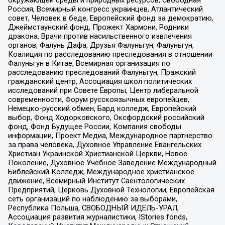
Россия, Всемирный конгресс украинцев, Атлантический
совет, Человек в беде, Европейский фонд за демократию,
Джеймстаунский фонд, Прожект Хармони, Родники
дракона, Врачи против насильственного извлечения
органов, Фалунь Дафа, Друзья Фалуньгун, Фалуньгун,
Коалиция по расследованию преследования в отношении
Фалуньгун в Китае, Всемирная организация по
расследованию преследований Фалуньгун, Пражский
гражданский центр, Ассоциация школ политических
исследований при Совете Европы, Центр либеральной
современности, Форум русскоязычных европейцев,
Немецко-русский обмен, Бард колледж, Европейский
выбор, Фонд Ходорковского, Оксфордский российский
фонд, Фонд Будущее России, Компания свободы
информации, Проект Медиа, Международное партнерство
за права человека, Духовное Управление Евангельских
Христиан Украинской Христианской Церкви, Новое
Поколение, Духовное Учебное Заведение Международный
Библейский Колледж, Международное христианское
движение, Всемирный Институт Саентологических
Предприятий, Церковь Духовной Технологии, Европейская
сеть организаций по наблюдению за выборами,
Республика Польша, СВОБОДНЫЙ ИДЕЛЬ-УРАЛ,
Ассоциация развития журналистики, IStories fonds,