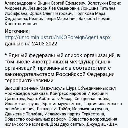
Александрович, Вицин Сергей Ефимович, Золотухин Борис
Андреевич, Левинсон Лев Семенович, Локшина Татьяна
Иосифовна, Орлов Олег Петрович, Полякова Мара
Федоровна, Резник Генри Маркович, Захаров Герман
Константинович
Источник:
http://unro.minjust.ru/NKOForeignAgent.aspx
данные на
24.03.2022
* Единый федеральный список организаций, в
том числе иностранных и международных
организаций, признанных в соответствии с
законодательством Российской Федерации
террористическими:
Высший военный Маджлисуль Шура Объединенных сил
моджахедов Кавказа, Конгресс народов Ичкерии и
Дагестана, База, Асбат аль-Ансар, Священная война,
Исламская группа, Братья-мусульмане, Партия исламского
освобождения, Лашкар-И-Тайба, Исламская группа,
Движение Талибан, Исламская партия Туркестана,
Общество социальных реформ, Общество возрождения
исламского наследия, Дом двух святых, Джунд аш-Шам,