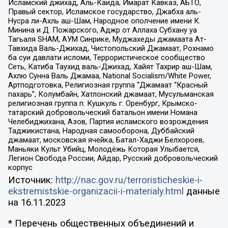
Исламский джихад, Аль-Каида, Имарат Кавказ, АБТО,
Правый сектор, Исламское государство, Джабха аль-
Нусра ли-Ахль аш-Шам, Народное ополчение имени К.
Минина и Д. Пожарского, Аджр от Аллаха Субхану уа
Тагьаля SHAM, АУМ Синрике, Муджахеды джамаата Ат-
Тавхида Валь-Джихад, Чистопольский Джамаат, Рохнамо
ба суи давлати исломи, Террористическое сообщество
Сеть, Катиба Таухид валь-Джихад, Хайят Тахрир аш-Шам,
Ахлю Сунна Валь Джамаа, National Socialism/White Power,
Артподготовка, Религиозная группа “Джамаат “Красный
пахарь”, Колумбайн, Хатлонский джамаат, Мусульманская
религиозная группа п. Кушкуль г. Оренбург, Крымско-
татарский добровольческий батальон имени Номана
Челебиджихана, Азов, Партия исламского возрождения
Таджикистана, Народная самооборона, Дуббайский
джамаат, московская ячейка, Батал-Хаджи Белхороев,
Маньяки Культ Убийц, Молодёжь Которая Улыбается,
Легион Свобода России, Айдар, Русский добровольческий
корпус
Источник:
http://nac.gov.ru/terroristicheskie-i-
ekstremistskie-organizacii-i-materialy.html
данные
на
16.11.2023
* Перечень общественных объединений и