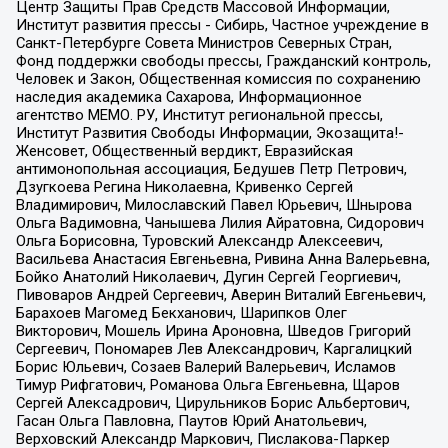
Центр Защиты Прав Средств Массовой Информации,
Институт развития прессы - Сибирь, Частное учреждение в
Санкт-Петербурге Совета Министров Северных Стран,
Фонд поддержки свободы прессы, Гражданский контроль,
Человек и Закон, Общественная комиссия по сохранению
наследия академика Сахарова, Информационное
агентство МЕМО. РУ, Институт региональной прессы,
Институт Развития Свободы Информации, Экозащита!-
Женсовет, Общественный вердикт, Евразийская
антимонопольная ассоциация, Бедушев Петр Петрович,
Дзугкоева Регина Николаевна, Кривенко Сергей
Владимирович, Милославский Павел Юрьевич, Шнырова
Ольга Вадимовна, Чанышева Лилия Айратовна, Сидорович
Ольга Борисовна, Туровский Александр Алексеевич,
Васильева Анастасия Евгеньевна, Ривина Анна Валерьевна,
Бойко Анатолий Николаевич, Дугин Сергей Георгиевич,
Пивоваров Андрей Сергеевич, Аверин Виталий Евгеньевич,
Барахоев Магомед Бекханович, Шарипков Олег
Викторович, Мошель Ирина Ароновна, Шведов Григорий
Сергеевич, Пономарев Лев Александрович, Каргалицкий
Борис Юльевич, Созаев Валерий Валерьевич, Исламов
Тимур Рифгатович, Романова Ольга Евгеньевна, Щаров
Сергей Алексадрович, Цирульников Борис Альбертович,
Гасан Ольга Павловна, Паутов Юрий Анатольевич,
Верховский Александр Маркович, Пислакова-Паркер