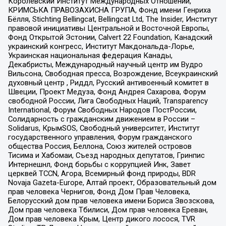
Королевский Институт Международных Отношений,
КРИМСЬКА ПРАВОЗАХИСНА ГРУПА, Фонд имени Генриха
Бёлля, Stichting Bellingcat, Bellingcat Ltd, The Insider, Институт
правовой инициативы Центральной и Восточной Европы,
Фонд Открытой Эстонии, Calvert 22 Foundation, Канадский
украинский конгресс, Институт Макдональда-Лорье,
Украинская национальная федерация Канады,
Декабристы, Международный научный центр им Вудро
Вильсона, Свободная пресса, Возрождение, Всеукраинский
духовный центр , Риддл, Русский антивоенный комитет в
Швеции, Проект Медуза, Фонд Андрея Сахарова, Форум
свободной России, Лига Свободных Наций, Transparеncy
International, Форум Свободных Народов ПостРоссии,
Солидарность с гражданским движением в России –
Solidarus, КрымSOS, Свободный университет, Институт
государственного управления, Форум гражданского
общества Россия, Беллона, Союз жителей островов
Тисима и Хабомаи, Съезд народных депутатов, Гринпис
Интернешнл, Фонд борьбы с коррупцией Инк, Завет
церквей TCCN, Агора, Всемирный фонд природы, BDR
Novaja Gazeta-Europe, Алтай проект, Образовательный дом
прав человека Чернигов, Фонд Дом Прав Человека,
Белорусский дом прав человека имени Бориса Звозскова,
Дом прав человека Тбилиси, Дом прав человека Ереван,
Дом прав человека Крым, Центр дикого лосося, TVR